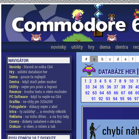
novinky
utility
hry
dema
dentra
re
#
a
b
c
d
e
f
NAVIGÁTOR
Novinky
- hlavně ze světa C64
DATABÁZE HER 
Hry
- solidní databáze her
Dema
- pouze ta nejlepší
1
2
3
4
5
6
7
8
9
10
1
Dentra
- když stačí jeden soubor
33
34
35
36
37
38
39
4
Utility
- nejen pro práci a legraci
Recenze
- trocha textu o všem možném
62
63
64
65
66
67
68
6
PC Software
- když to nejde na C64
91
92
93
94
95
96
9
Grafika
- ne vždy jen 320x200
Fotogalerie
- důkazy nejen z akcí
Intra
- ty začátky! ... a mnohdy několik
Reklama
- na ticho dňies .. a na hry taky
Covery
- diskety zabalené v obrázku
Diskuze
- o všem, o ničem a tak
POSLEDNÍCH 10 Z DISKUZE