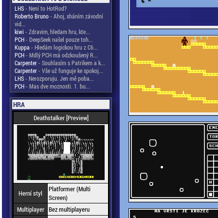
LHS
- Není to HotRod?
Roberto Bruno
- Ahoj, sháním závodní
vid...
kiwi
- Zdravim, hledam hru, kte...
PCH
- DeepSeek našel pouze toh...
Kuppa
- Hledám logickou hru z C6...
PCH
- Mdlý PCH má odzkoušený R...
Carpenter
- Souhlasím s Patrikem a k...
Carpenter
- Vše už funguje ke spokoj...
LHS
- Nerozporuju. Jen mě poba...
PCH
- Mas dve moznosti. 1. bu...
HRA
Deathstalker [Preview]
Platformer (Multi
Herní styl
Screen)
Multiplayer
Bez multiplayeru