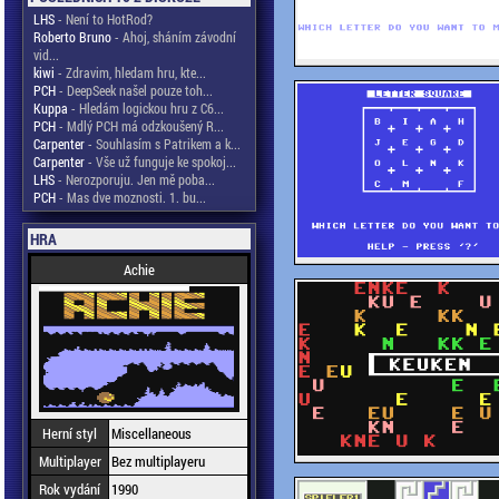
LHS
- Není to HotRod?
Roberto Bruno
- Ahoj, sháním závodní
vid...
kiwi
- Zdravim, hledam hru, kte...
PCH
- DeepSeek našel pouze toh...
Kuppa
- Hledám logickou hru z C6...
PCH
- Mdlý PCH má odzkoušený R...
Carpenter
- Souhlasím s Patrikem a k...
Carpenter
- Vše už funguje ke spokoj...
LHS
- Nerozporuju. Jen mě poba...
PCH
- Mas dve moznosti. 1. bu...
HRA
Achie
Herní styl
Miscellaneous
Multiplayer
Bez multiplayeru
Rok vydání
1990