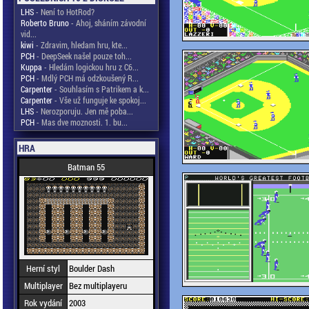
LHS
- Není to HotRod?
Roberto Bruno
- Ahoj, sháním závodní
vid...
kiwi
- Zdravim, hledam hru, kte...
PCH
- DeepSeek našel pouze toh...
Kuppa
- Hledám logickou hru z C6...
PCH
- Mdlý PCH má odzkoušený R...
Carpenter
- Souhlasím s Patrikem a k...
Carpenter
- Vše už funguje ke spokoj...
LHS
- Nerozporuju. Jen mě poba...
PCH
- Mas dve moznosti. 1. bu...
HRA
Batman 55
Herní styl
Boulder Dash
Multiplayer
Bez multiplayeru
Rok vydání
2003