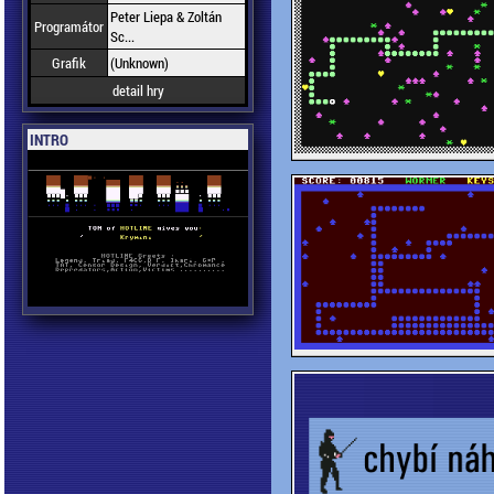
Peter Liepa & Zoltán
Programátor
Sc...
Grafik
(Unknown)
detail hry
INTRO