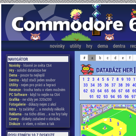
novinky
utility
hry
dema
dentra
re
#
a
b
c
d
e
f
NAVIGÁTOR
Novinky
- hlavně ze světa C64
DATABÁZE HER 
Hry
- solidní databáze her
Dema
- pouze ta nejlepší
1
2
3
4
5
6
7
8
9
10
1
Dentra
- když stačí jeden soubor
33
34
35
36
37
38
39
4
Utility
- nejen pro práci a legraci
Recenze
- trocha textu o všem možném
62
63
64
65
66
67
68
6
PC Software
- když to nejde na C64
91
92
93
94
95
96
9
Grafika
- ne vždy jen 320x200
Fotogalerie
- důkazy nejen z akcí
Intra
- ty začátky! ... a mnohdy několik
Reklama
- na ticho dňies .. a na hry taky
Covery
- diskety zabalené v obrázku
Diskuze
- o všem, o ničem a tak
POSLEDNÍCH 10 Z DISKUZE