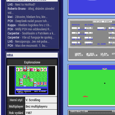
LHS
- Není to HotRod?
Roberto Bruno
- Ahoj, sháním závodní
vid...
kiwi
- Zdravim, hledam hru, kte...
PCH
- DeepSeek našel pouze toh...
Kuppa
- Hledám logickou hru z C6...
PCH
- Mdlý PCH má odzkoušený R...
Carpenter
- Souhlasím s Patrikem a k...
Carpenter
- Vše už funguje ke spokoj...
LHS
- Nerozporuju. Jen mě poba...
PCH
- Mas dve moznosti. 1. bu...
HRA
Esplorazione
Herní styl
V. Scrolling
Multiplayer
Bez multiplayeru
Rok vydání
1987