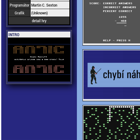
Programátor
Martin C. Sexton
Grafik
(Unknown)
detail hry
INTRO