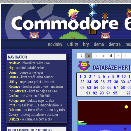
novinky
utility
hry
dema
dentra
re
#
a
b
c
d
e
f
NAVIGÁTOR
Novinky
- hlavně ze světa C64
DATABÁZE HER 
Hry
- solidní databáze her
Dema
- pouze ta nejlepší
1
2
3
4
5
6
7
8
9
10
1
Dentra
- když stačí jeden soubor
33
34
35
36
37
38
39
4
Utility
- nejen pro práci a legraci
Recenze
- trocha textu o všem možném
62
63
64
65
66
67
68
6
PC Software
- když to nejde na C64
91
92
93
94
95
96
9
Grafika
- ne vždy jen 320x200
Fotogalerie
- důkazy nejen z akcí
Intra
- ty začátky! ... a mnohdy několik
Reklama
- na ticho dňies .. a na hry taky
Covery
- diskety zabalené v obrázku
Diskuze
- o všem, o ničem a tak
POSLEDNÍCH 10 Z DISKUZE