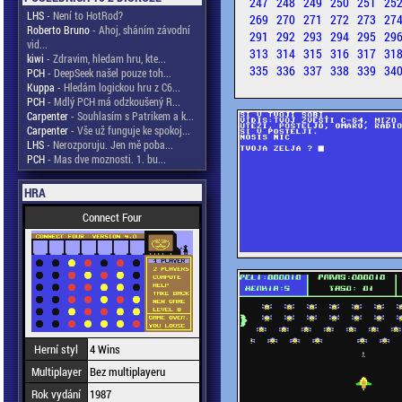
247
248
249
250
251
25
LHS
- Není to HotRod?
269
270
271
272
273
27
Roberto Bruno
- Ahoj, sháním závodní
291
292
293
294
295
29
vid...
313
314
315
316
317
31
kiwi
- Zdravim, hledam hru, kte...
335
336
337
338
339
34
PCH
- DeepSeek našel pouze toh...
Kuppa
- Hledám logickou hru z C6...
PCH
- Mdlý PCH má odzkoušený R...
Carpenter
- Souhlasím s Patrikem a k...
Carpenter
- Vše už funguje ke spokoj...
LHS
- Nerozporuju. Jen mě poba...
PCH
- Mas dve moznosti. 1. bu...
HRA
Connect Four
Herní styl
4 Wins
Multiplayer
Bez multiplayeru
Rok vydání
1987