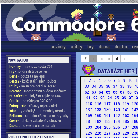
novinky
utility
hry
dema
dentra
re
#
a
b
c
d
e
f
NAVIGÁTOR
Novinky
- hlavně ze světa C64
DATABÁZE HER [
Hry
- solidní databáze her
Dema
- pouze ta nejlepší
1
2
3
4
5
6
7
8
9
10
1
Dentra
- když stačí jeden soubor
33
34
35
36
37
38
39
4
Utility
- nejen pro práci a legraci
Recenze
- trocha textu o všem možném
62
63
64
65
66
67
68
6
PC Software
- když to nejde na C64
91
92
93
94
95
96
97
Grafika
- ne vždy jen 320x200
115
116
117
118
119
12
Fotogalerie
- důkazy nejen z akcí
137
138
139
140
141
14
Intra
- ty začátky! ... a mnohdy několik
159
160
161
162
163
16
Reklama
- na ticho dňies .. a na hry taky
Covery
- diskety zabalené v obrázku
181
182
183
184
185
18
Diskuze
- o všem, o ničem a tak
203
204
205
206
207
20
225
226
227
228
229
23
POSLEDNÍCH 10 Z DISKUZE