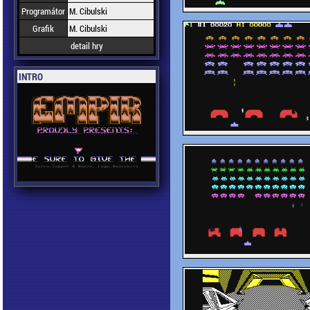
Programátor
M. Cibulski
Grafik
M. Cibulski
detail hry
INTRO