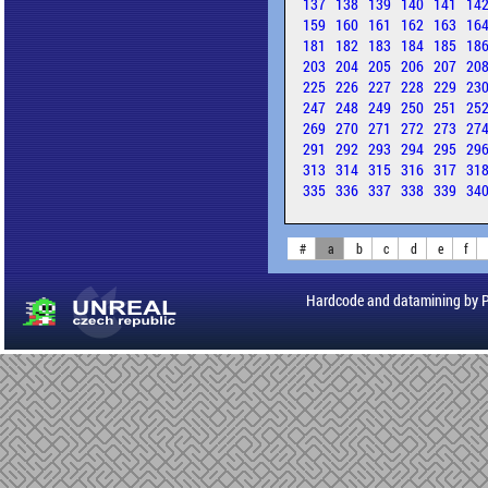
137
138
139
140
141
14
159
160
161
162
163
16
181
182
183
184
185
18
203
204
205
206
207
20
225
226
227
228
229
23
247
248
249
250
251
25
269
270
271
272
273
27
291
292
293
294
295
29
313
314
315
316
317
31
335
336
337
338
339
34
#
a
b
c
d
e
f
Hardcode and datamining by 