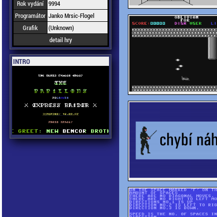
Rok vydání
9994
Programátor
Janko Mrsic-Flogel
Grafik
(Unknown)
detail hry
INTRO