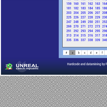
159
160
161
162
163
16
181
182
183
184
185
18
203
204
205
206
207
20
225
226
227
228
229
23
247
248
249
250
251
25
269
270
271
272
273
27
291
292
293
294
295
29
313
314
315
316
317
31
335
336
337
338
339
34
#
a
b
c
d
e
f
Hardcode and datamining by 