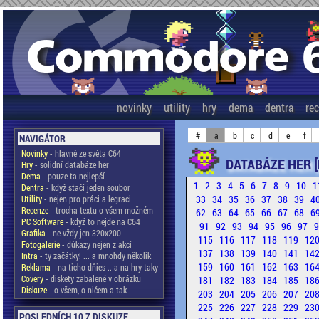
novinky
utility
hry
dema
dentra
re
#
a
b
c
d
e
f
NAVIGÁTOR
Novinky
- hlavně ze světa C64
DATABÁZE HER [
Hry
- solidní databáze her
Dema
- pouze ta nejlepší
1
2
3
4
5
6
7
8
9
10
1
Dentra
- když stačí jeden soubor
33
34
35
36
37
38
39
4
Utility
- nejen pro práci a legraci
Recenze
- trocha textu o všem možném
62
63
64
65
66
67
68
6
PC Software
- když to nejde na C64
91
92
93
94
95
96
97
Grafika
- ne vždy jen 320x200
115
116
117
118
119
12
Fotogalerie
- důkazy nejen z akcí
137
138
139
140
141
14
Intra
- ty začátky! ... a mnohdy několik
159
160
161
162
163
16
Reklama
- na ticho dňies .. a na hry taky
Covery
- diskety zabalené v obrázku
181
182
183
184
185
18
Diskuze
- o všem, o ničem a tak
203
204
205
206
207
20
225
226
227
228
229
23
POSLEDNÍCH 10 Z DISKUZE