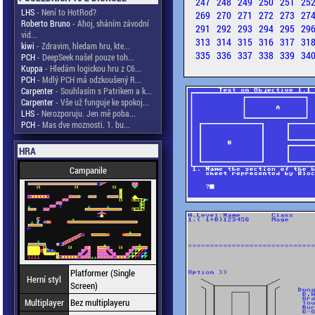
247
248
249
250
251
25
LHS
- Není to HotRod?
269
270
271
272
273
27
Roberto Bruno
- Ahoj, sháním závodní
291
292
293
294
295
29
vid...
313
314
315
316
317
31
kiwi
- Zdravim, hledam hru, kte...
335
336
337
338
339
34
PCH
- DeepSeek našel pouze toh...
Kuppa
- Hledám logickou hru z C6...
PCH
- Mdlý PCH má odzkoušený R...
Carpenter
- Souhlasím s Patrikem a k...
Carpenter
- Vše už funguje ke spokoj...
LHS
- Nerozporuju. Jen mě poba...
PCH
- Mas dve moznosti. 1. bu...
HRA
Campanile
Platformer (Single
Herní styl
Screen)
Multiplayer
Bez multiplayeru