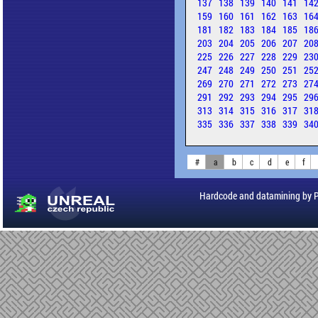
137
138
139
140
141
14
159
160
161
162
163
16
181
182
183
184
185
18
203
204
205
206
207
20
225
226
227
228
229
23
247
248
249
250
251
25
269
270
271
272
273
27
291
292
293
294
295
29
313
314
315
316
317
31
335
336
337
338
339
34
#
a
b
c
d
e
f
Hardcode and datamining by 