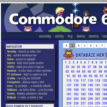
novinky
utility
hry
dema
dentra
re
#
a
b
c
d
e
f
NAVIGÁTOR
Novinky
- hlavně ze světa C64
DATABÁZE HER [
Hry
- solidní databáze her
Dema
- pouze ta nejlepší
1
2
3
4
5
6
7
8
9
10
1
Dentra
- když stačí jeden soubor
33
34
35
36
37
38
39
4
Utility
- nejen pro práci a legraci
Recenze
- trocha textu o všem možném
62
63
64
65
66
67
68
6
PC Software
- když to nejde na C64
91
92
93
94
95
96
97
Grafika
- ne vždy jen 320x200
115
116
117
118
119
12
Fotogalerie
- důkazy nejen z akcí
137
138
139
140
141
14
Intra
- ty začátky! ... a mnohdy několik
159
160
161
162
163
16
Reklama
- na ticho dňies .. a na hry taky
Covery
- diskety zabalené v obrázku
181
182
183
184
185
18
Diskuze
- o všem, o ničem a tak
203
204
205
206
207
20
225
226
227
228
229
23
POSLEDNÍCH 10 Z DISKUZE