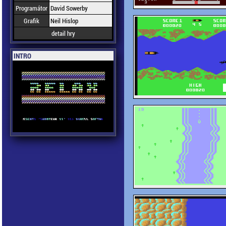
Programátor
David Sowerby
Grafik
Neil Hislop
detail hry
INTRO