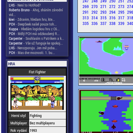
247
248
249
250
251
25
LHS
- Není to HotRod?
269
270
271
272
273
27
Roberto Bruno
- Ahoj, sháním závodní
291
292
293
294
295
29
vid...
313
314
315
316
317
31
kiwi
- Zdravim, hledam hru, kte...
335
336
337
338
339
34
PCH
- DeepSeek našel pouze toh...
Kuppa
- Hledám logickou hru z C6...
PCH
- Mdlý PCH má odzkoušený R...
Carpenter
- Souhlasím s Patrikem a k...
Carpenter
- Vše už funguje ke spokoj...
LHS
- Nerozporuju. Jen mě poba...
PCH
- Mas dve moznosti. 1. bu...
HRA
Fist Fighter
Herní styl
Fighting
Multiplayer
Bez multiplayeru
Rok vydání
1993