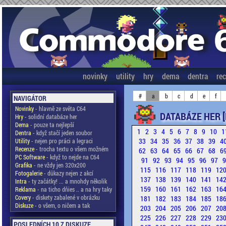
novinky
utility
hry
dema
dentra
re
#
a
b
c
d
e
f
NAVIGÁTOR
Novinky
- hlavně ze světa C64
DATABÁZE HER [
Hry
- solidní databáze her
Dema
- pouze ta nejlepší
1
2
3
4
5
6
7
8
9
10
1
Dentra
- když stačí jeden soubor
33
34
35
36
37
38
39
4
Utility
- nejen pro práci a legraci
Recenze
- trocha textu o všem možném
62
63
64
65
66
67
68
6
PC Software
- když to nejde na C64
91
92
93
94
95
96
97
Grafika
- ne vždy jen 320x200
115
116
117
118
119
12
Fotogalerie
- důkazy nejen z akcí
137
138
139
140
141
14
Intra
- ty začátky! ... a mnohdy několik
159
160
161
162
163
16
Reklama
- na ticho dňies .. a na hry taky
Covery
- diskety zabalené v obrázku
181
182
183
184
185
18
Diskuze
- o všem, o ničem a tak
203
204
205
206
207
20
225
226
227
228
229
23
POSLEDNÍCH 10 Z DISKUZE