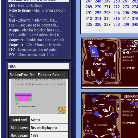
247
248
249
250
251
25
LHS
- Není to HotRod?
269
270
271
272
273
27
Roberto Bruno
- Ahoj, sháním závodní
291
292
293
294
295
29
vid...
313
314
315
316
317
31
kiwi
- Zdravim, hledam hru, kte...
335
336
337
338
339
34
PCH
- DeepSeek našel pouze toh...
Kuppa
- Hledám logickou hru z C6...
PCH
- Mdlý PCH má odzkoušený R...
Carpenter
- Souhlasím s Patrikem a k...
Carpenter
- Vše už funguje ke spokoj...
LHS
- Nerozporuju. Jen mě poba...
PCH
- Mas dve moznosti. 1. bu...
HRA
Rechenl?we, Der - Fit in der Geomet...
Herní styl
Maths
Multiplayer
Bez multiplayeru
Rok vydání
1983