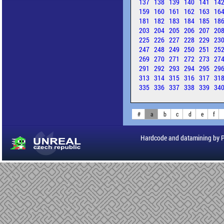
137
138
139
140
141
14
159
160
161
162
163
16
181
182
183
184
185
18
203
204
205
206
207
20
225
226
227
228
229
23
247
248
249
250
251
25
269
270
271
272
273
27
291
292
293
294
295
29
313
314
315
316
317
31
335
336
337
338
339
34
#
a
b
c
d
e
f
Hardcode and datamining by 