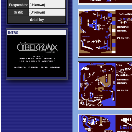
Programátor
(Unknown)
Grafik
(Unknown)
detail hry
INTRO