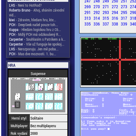
247
248
249
250
251
25
LHS
- Není to HotRod?
269
270
271
272
273
27
Roberto Bruno
- Ahoj, sháním závodní
291
292
293
294
295
29
vid...
313
314
315
316
317
31
kiwi
- Zdravim, hledam hru, kte...
335
336
337
338
339
34
PCH
- DeepSeek našel pouze toh...
Kuppa
- Hledám logickou hru z C6...
PCH
- Mdlý PCH má odzkoušený R...
Carpenter
- Souhlasím s Patrikem a k...
Carpenter
- Vše už funguje ke spokoj...
LHS
- Nerozporuju. Jen mě poba...
PCH
- Mas dve moznosti. 1. bu...
HRA
Suspense
Herní styl
Solitaire
Multiplayer
Bez multiplayeru
Rok vydání
2000