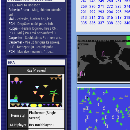
247
248
249
250
251
25
LHS
- Není to HotRod?
269
270
271
272
273
27
Roberto Bruno
- Ahoj, sháním závodní
291
292
293
294
295
29
vid...
313
314
315
316
317
31
kiwi
- Zdravim, hledam hru, kte...
335
336
337
338
339
34
PCH
- DeepSeek našel pouze toh...
Kuppa
- Hledám logickou hru z C6...
PCH
- Mdlý PCH má odzkoušený R...
Carpenter
- Souhlasím s Patrikem a k...
Carpenter
- Vše už funguje ke spokoj...
LHS
- Nerozporuju. Jen mě poba...
PCH
- Mas dve moznosti. 1. bu...
HRA
Raz [Preview]
Platformer (Single
Herní styl
Screen)
Multiplayer
Bez multiplayeru