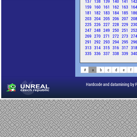
137
138
139
140
141
14
159
160
161
162
163
16
181
182
183
184
185
18
203
204
205
206
207
20
225
226
227
228
229
23
247
248
249
250
251
25
269
270
271
272
273
27
291
292
293
294
295
29
313
314
315
316
317
31
335
336
337
338
339
34
#
a
b
c
d
e
f
Hardcode and datamining by 