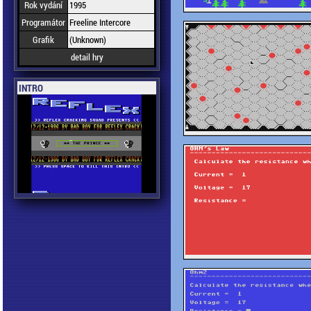
Rok vydání
1995
Programátor
Freeline Intercore
Grafik
(Unknown)
detail hry
INTRO