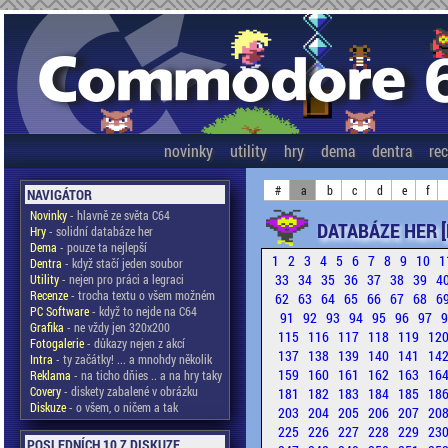
novinky
utility
hry
dema
dentra
re
#
a
b
c
d
e
f
NAVIGÁTOR
Novinky
- hlavně ze světa C64
DATABÁZE HER [
Hry
- solidní databáze her
Dema
- pouze ta nejlepší
1
2
3
4
5
6
7
8
9
10
1
Dentra
- když stačí jeden soubor
33
34
35
36
37
38
39
4
Utility
- nejen pro práci a legraci
Recenze
- trocha textu o všem možném
62
63
64
65
66
67
68
6
PC Software
- když to nejde na C64
91
92
93
94
95
96
97
Grafika
- ne vždy jen 320x200
115
116
117
118
119
12
Fotogalerie
- důkazy nejen z akcí
137
138
139
140
141
14
Intra
- ty začátky! ... a mnohdy několik
159
160
161
162
163
16
Reklama
- na ticho dňies .. a na hry taky
Covery
- diskety zabalené v obrázku
181
182
183
184
185
18
Diskuze
- o všem, o ničem a tak
203
204
205
206
207
20
225
226
227
228
229
23
POSLEDNÍCH 10 Z DISKUZE