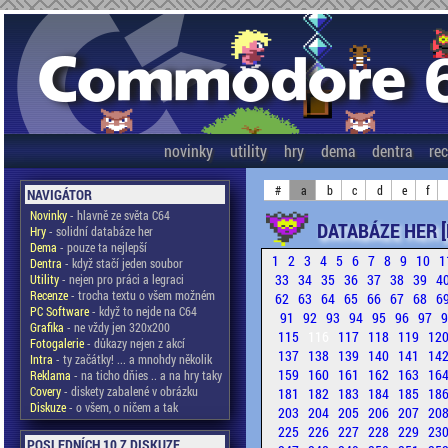
novinky
utility
hry
dema
dentra
re
#
a
b
c
d
e
f
NAVIGÁTOR
Novinky
- hlavně ze světa C64
DATABÁZE HER [
Hry
- solidní databáze her
Dema
- pouze ta nejlepší
1
2
3
4
5
6
7
8
9
10
1
Dentra
- když stačí jeden soubor
33
34
35
36
37
38
39
4
Utility
- nejen pro práci a legraci
Recenze
- trocha textu o všem možném
62
63
64
65
66
67
68
6
PC Software
- když to nejde na C64
91
92
93
94
95
96
97
Grafika
- ne vždy jen 320x200
115
116
117
118
119
12
Fotogalerie
- důkazy nejen z akcí
137
138
139
140
141
14
Intra
- ty začátky! ... a mnohdy několik
159
160
161
162
163
16
Reklama
- na ticho dňies .. a na hry taky
Covery
- diskety zabalené v obrázku
181
182
183
184
185
18
Diskuze
- o všem, o ničem a tak
203
204
205
206
207
20
225
226
227
228
229
23
POSLEDNÍCH 10 Z DISKUZE