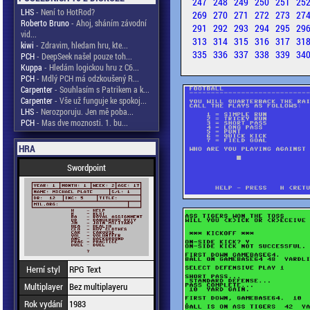
247
248
249
250
251
25
LHS
- Není to HotRod?
269
270
271
272
273
27
Roberto Bruno
- Ahoj, sháním závodní
291
292
293
294
295
29
vid...
313
314
315
316
317
31
kiwi
- Zdravim, hledam hru, kte...
335
336
337
338
339
34
PCH
- DeepSeek našel pouze toh...
Kuppa
- Hledám logickou hru z C6...
PCH
- Mdlý PCH má odzkoušený R...
Carpenter
- Souhlasím s Patrikem a k...
Carpenter
- Vše už funguje ke spokoj...
LHS
- Nerozporuju. Jen mě poba...
PCH
- Mas dve moznosti. 1. bu...
HRA
Swordpoint
Herní styl
RPG Text
Multiplayer
Bez multiplayeru
Rok vydání
1983