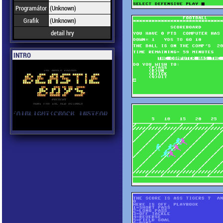
Programátor
(Unknown)
Grafik
(Unknown)
detail hry
INTRO