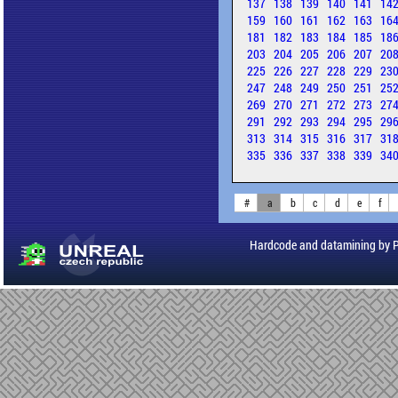
137
138
139
140
141
14
159
160
161
162
163
16
181
182
183
184
185
18
203
204
205
206
207
20
225
226
227
228
229
23
247
248
249
250
251
25
269
270
271
272
273
27
291
292
293
294
295
29
313
314
315
316
317
31
335
336
337
338
339
34
#
a
b
c
d
e
f
Hardcode and datamining by 