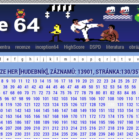
entra
recenze
inception64
HighScore
DSPD
literatura
obrá
d
e
f
g
h
i
j
k
l
m
n
o
p
q
r
s
t
u
v
ZE HER [HUDEBNÍK], ZÁZNAMŮ: 13901, STRÁNKA:130/35
8
9
10
11
12
13
14
15
16
17
18
19
20
21
22
23
24
25
26
27
7
38
39
40
41
42
43
44
45
46
47
48
49
50
51
52
53
54
55
56
6
67
68
69
70
71
72
73
74
75
76
77
78
79
80
81
82
83
84
85
5
96
97
98
99
100
101
102
103
104
105
106
107
108
109
110
1
18
119
120
121
122
123
124
125
126
127
128
129
130
131
132
1
40
141
142
143
144
145
146
147
148
149
150
151
152
153
154
1
62
163
164
165
166
167
168
169
170
171
172
173
174
175
176
1
84
185
186
187
188
189
190
191
192
193
194
195
196
197
198
1
06
207
208
209
210
211
212
213
214
215
216
217
218
219
220
2
28
229
230
231
232
233
234
235
236
237
238
239
240
241
242
2