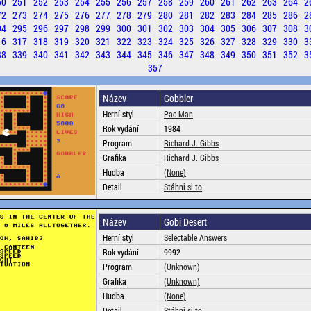
50
251
252
253
254
255
256
257
258
259
260
261
262
263
264
2
72
273
274
275
276
277
278
279
280
281
282
283
284
285
286
2
94
295
296
297
298
299
300
301
302
303
304
305
306
307
308
3
16
317
318
319
320
321
322
323
324
325
326
327
328
329
330
3
38
339
340
341
342
343
344
345
346
347
348
349
350
351
352
3
357
Název
Gobbler
Herní styl
Pac Man
Rok vydání
1984
Program
Richard J. Gibbs
Grafika
Richard J. Gibbs
Hudba
(None)
Detail
Stáhni si to
Název
Gobi Desert
Herní styl
Selectable Answers
Rok vydání
9992
Program
(Unknown)
Grafika
(Unknown)
Hudba
(None)
Detail
Stáhni si to