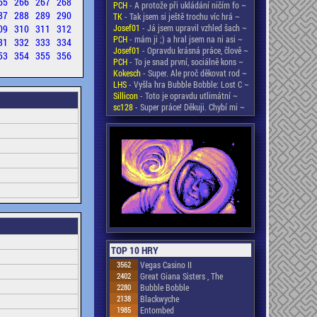
65
266
267
268
PCH
- A protože při ukládání ničím fo ~
87
288
289
290
TK
- Tak jsem si ještě trochu víc hrá ~
09
310
311
312
Josef01
- Já jsem upravil vzhled šach ~
PCH
- mám ji ;) a hral jsem na ni asi ~
31
332
333
334
Josef01
- Opravdu krásná práce, člově ~
53
354
355
356
PCH
- To je snad první, sociálně kons ~
Kokesch
- Super. Ale proč děkovat rod ~
LHS
- Vyšla hra Bubble Bobble: Lost C ~
Sillicon
- Toto je opravdu utlimátní ~
sc128
- Super práce! Děkuji. Chybí mi ~
TOP 10 HRY
3562
Vegas Casino II
2402
Great Giana Sisters , The
2280
Bubble Bobble
2138
Blackwyche
1985
Entombed