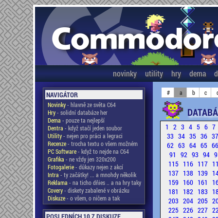
novinky
utility
hry
dema
d
#
a
b
c
NAVIGÁTOR
Novinky
- hlavně ze světa C64
DATABÁ
Hry
- solidní databáze her
Dema
- pouze ta nejlepší
1
2
3
4
5
6
7
Dentra
- když stačí jeden soubor
33
34
35
36
3
Utility
- nejen pro práci a legraci
Recenze
- trocha textu o všem možném
62
63
64
65
6
PC Software
- když to nejde na C64
91
92
93
94
9
Grafika
- ne vždy jen 320x200
115
116
117
1
Fotogalerie
- důkazy nejen z akcí
137
138
139
1
Intra
- ty začátky! ... a mnohdy několik
159
160
161
1
Reklama
- na ticho dňies .. a na hry taky
Covery
- diskety zabalené v obrázku
181
182
183
1
Diskuze
- o všem, o ničem a tak
203
204
205
2
225
226
227
2
POSLEDNÍCH 10 Z DISKUZE