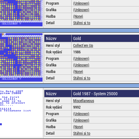
Program
(Unknown)
Grafika
(Unknown)
Hudba
(None)
Detail
Stáhni si to
Název
Gold
Herní styl
Collect'em Up
Rok vydání
1986
Program
(Unknown)
Grafika
(Unknown)
Hudba
(None)
Detail
Stáhni si to
Název
Gold 1987 - System 25000
Herní styl
Miscellaneous
Rok vydání
9992
Program
(Unknown)
Grafika
(Unknown)
Hudba
(None)
Detail
Stáhni si to