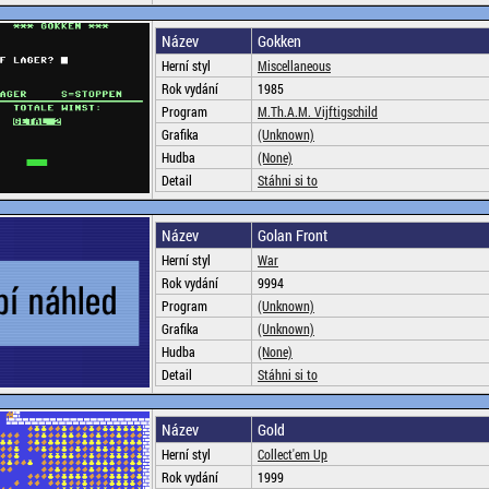
Název
Gokken
Herní styl
Miscellaneous
Rok vydání
1985
Program
M.Th.A.M. Vijftigschild
Grafika
(Unknown)
Hudba
(None)
Detail
Stáhni si to
Název
Golan Front
Herní styl
War
Rok vydání
9994
Program
(Unknown)
Grafika
(Unknown)
Hudba
(None)
Detail
Stáhni si to
Název
Gold
Herní styl
Collect'em Up
Rok vydání
1999