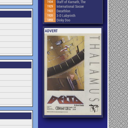
1934
Staff of Karnath, The
1929
International Soccer
1922
Decathlon
1920
3-D Labyrinth
1893
Dinky Doo
ADVERT