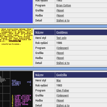
Rok vydání
1983
Program
Brian Cotton
Grafika
(None)
Hudba
(None)
Detail
Stáhni si to
Název
Goddess
Herní styl
Text only
Rok vydání
1986
Program
(Unknown)
Grafika
(None)
Hudba
(None)
Detail
Stáhni si to
Název
Godzilla
Herní styl
War
Rok vydání
1983
Program
Glen Fisher
Grafika
(Unknown)
Hudba
(None)
Detail
Stáhni si to