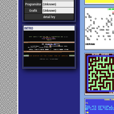
Programátor
(Unknown)
Grafik
(Unknown)
detail hry
INTRO