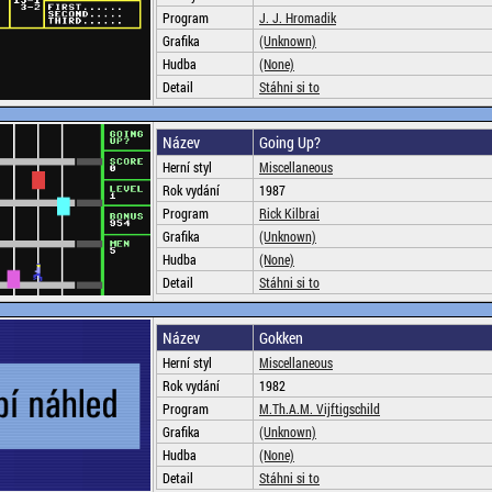
Program
J. J. Hromadik
Grafika
(Unknown)
Hudba
(None)
Detail
Stáhni si to
Název
Going Up?
Herní styl
Miscellaneous
Rok vydání
1987
Program
Rick Kilbrai
Grafika
(Unknown)
Hudba
(None)
Detail
Stáhni si to
Název
Gokken
Herní styl
Miscellaneous
Rok vydání
1982
Program
M.Th.A.M. Vijftigschild
Grafika
(Unknown)
Hudba
(None)
Detail
Stáhni si to