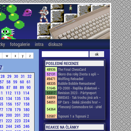
zky
fotogalerie
intra
diskuze
w
x
y
z
POSLEDNÍ RECENZE
7
48936
The Final ChessCard
52131
Skoro dva roky života s apli ~
28
29
30
31
32
49471
Wolfling Reloaded
57
58
59
60
61
48335
Bubble Bobble Remastered
86
87
88
89
90
51646
FD-2000 - Replika disketové ~
11
112
113
114
53317
Revision 2023 - Pártyreport
54899
8MIDAS - Tak trochu jiná ark ~
33
134
135
136
54051
GP Cars - česká závodní hra! ~
55
156
157
158
Přenosný Commodore 64 - uHel
77
178
179
180
54364
~
99
200
201
202
53587
Tupouni 1 a Tupouni 2
21
222
223
224
43
244
245
246
REAKCE NA ČLÁNKY