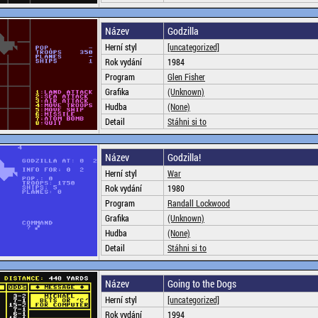
Název
Godzilla
Herní styl
[uncategorized]
Rok vydání
1984
Program
Glen Fisher
Grafika
(Unknown)
Hudba
(None)
Detail
Stáhni si to
Název
Godzilla!
Herní styl
War
Rok vydání
1980
Program
Randall Lockwood
Grafika
(Unknown)
Hudba
(None)
Detail
Stáhni si to
Název
Going to the Dogs
Herní styl
[uncategorized]
Rok vydání
1994