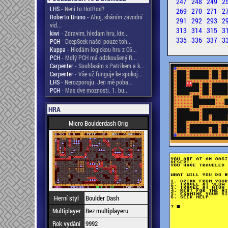
247
248
249
2
LHS
- Není to HotRod?
269
270
271
2
Roberto Bruno
- Ahoj, sháním závodní
291
292
293
2
vid...
313
314
315
3
kiwi
- Zdravim, hledam hru, kte...
335
336
337
3
PCH
- DeepSeek našel pouze toh...
Kuppa
- Hledám logickou hru z C6...
PCH
- Mdlý PCH má odzkoušený R...
Carpenter
- Souhlasím s Patrikem a k...
Carpenter
- Vše už funguje ke spokoj...
LHS
- Nerozporuju. Jen mě poba...
PCH
- Mas dve moznosti. 1. bu...
HRA
Micro Boulderdash Orig
Herní styl
Boulder Dash
Multiplayer
Bez multiplayeru
Rok vydání
9992