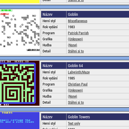
Název
Goblin
Herní styl
Miscellaneous
Rok vydání
1983
Program
Patrick Parrish
Grafika
(Unknown)
Hudba
(None)
Detail
Stáhni si to
Název
Goblin 64
Herní styl
Labyrinth/Maze
Rok vydání
1985
Program
Christian Paul
Grafika
(Unknown)
Hudba
(None)
Detail
Stáhni si to
Název
Goblin Towers
Herní styl
Text only