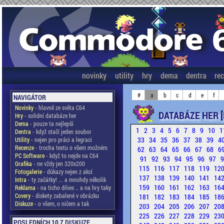
novinky
utility
hry
dema
dentra
re
#
a
b
c
d
e
f
NAVIGÁTOR
Novinky
- hlavně ze světa C64
DATABÁZE HER [
Hry
- solidní databáze her
Dema
- pouze ta nejlepší
1
2
3
4
5
6
7
8
9
10
1
Dentra
- když stačí jeden soubor
33
34
35
36
37
38
39
4
Utility
- nejen pro práci a legraci
Recenze
- trocha textu o všem možném
62
63
64
65
66
67
68
6
PC Software
- když to nejde na C64
91
92
93
94
95
96
97
Grafika
- ne vždy jen 320x200
115
116
117
118
119
12
Fotogalerie
- důkazy nejen z akcí
137
138
139
140
141
14
Intra
- ty začátky! ... a mnohdy několik
159
160
161
162
163
16
Reklama
- na ticho dňies .. a na hry taky
Covery
- diskety zabalené v obrázku
181
182
183
184
185
18
Diskuze
- o všem, o ničem a tak
203
204
205
206
207
20
225
226
227
228
229
23
POSLEDNÍCH 10 Z DISKUZE