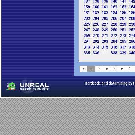
137
138
139
140
141
14
159
160
161
162
163
16
181
182
183
184
185
18
203
204
205
206
207
20
225
226
227
228
229
23
247
248
249
250
251
25
269
270
271
272
273
27
291
292
293
294
295
29
313
314
315
316
317
31
335
336
337
338
339
34
#
a
b
c
d
e
f
Hardcode and datamining by 