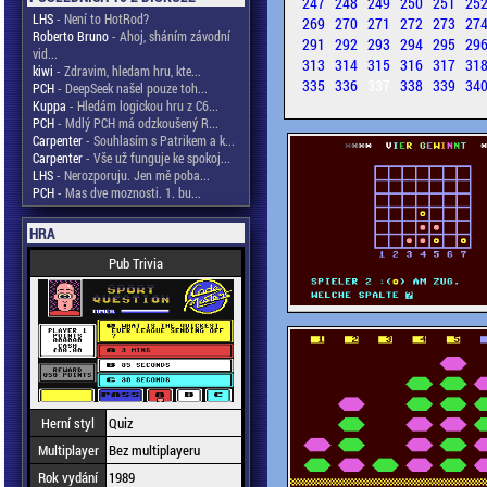
247
248
249
250
251
25
LHS
- Není to HotRod?
269
270
271
272
273
27
Roberto Bruno
- Ahoj, sháním závodní
291
292
293
294
295
29
vid...
313
314
315
316
317
31
kiwi
- Zdravim, hledam hru, kte...
335
336
337
338
339
34
PCH
- DeepSeek našel pouze toh...
Kuppa
- Hledám logickou hru z C6...
PCH
- Mdlý PCH má odzkoušený R...
Carpenter
- Souhlasím s Patrikem a k...
Carpenter
- Vše už funguje ke spokoj...
LHS
- Nerozporuju. Jen mě poba...
PCH
- Mas dve moznosti. 1. bu...
HRA
Pub Trivia
Herní styl
Quiz
Multiplayer
Bez multiplayeru
Rok vydání
1989