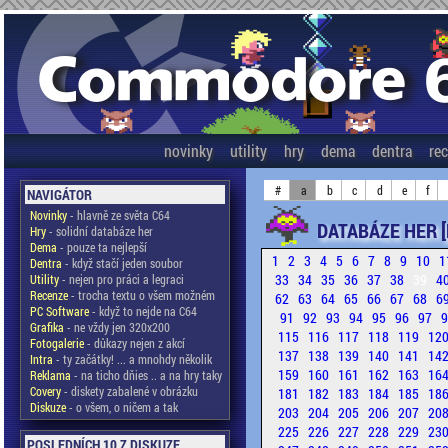
novinky
utility
hry
dema
dentra
re
#
a
b
c
d
e
f
NAVIGÁTOR
Novinky
- hlavně ze světa C64
DATABÁZE HER [
Hry
- solidní databáze her
Dema
- pouze ta nejlepší
1
2
3
4
5
6
7
8
9
10
1
Dentra
- když stačí jeden soubor
33
34
35
36
37
38
39
4
Utility
- nejen pro práci a legraci
Recenze
- trocha textu o všem možném
62
63
64
65
66
67
68
6
PC Software
- když to nejde na C64
91
92
93
94
95
96
97
Grafika
- ne vždy jen 320x200
115
116
117
118
119
12
Fotogalerie
- důkazy nejen z akcí
137
138
139
140
141
14
Intra
- ty začátky! ... a mnohdy několik
159
160
161
162
163
16
Reklama
- na ticho dňies .. a na hry taky
Covery
- diskety zabalené v obrázku
181
182
183
184
185
18
Diskuze
- o všem, o ničem a tak
203
204
205
206
207
20
225
226
227
228
229
23
POSLEDNÍCH 10 Z DISKUZE