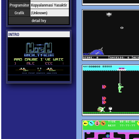
Programátor
Kopyalanmasi Yasaktir
Grafik
(Unknown)
detail hry
INTRO