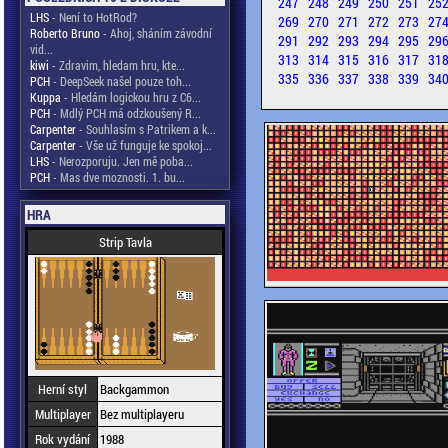
247
248
249
250
251
25
LHS
- Není to HotRod?
269
270
271
272
273
27
Roberto Bruno
- Ahoj, sháním závodní
291
292
293
294
295
29
vid...
313
314
315
316
317
31
kiwi
- Zdravim, hledam hru, kte...
335
336
337
338
339
34
PCH
- DeepSeek našel pouze toh...
Kuppa
- Hledám logickou hru z C6...
PCH
- Mdlý PCH má odzkoušený R...
Carpenter
- Souhlasím s Patrikem a k...
Carpenter
- Vše už funguje ke spokoj...
LHS
- Nerozporuju. Jen mě poba...
PCH
- Mas dve moznosti. 1. bu...
HRA
Strip Tavla
Herní styl
Backgammon
Multiplayer
Bez multiplayeru
Rok vydání
1988