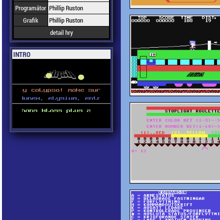
Programátor
Phillip Ruston
Grafik
Phillip Ruston
detail hry
INTRO