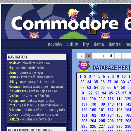
novinky
utility
hry
dema
dentra
re
#
a
b
c
d
e
f
NAVIGÁTOR
Novinky
- hlavně ze světa C64
DATABÁZE HER [
Hry
- solidní databáze her
Dema
- pouze ta nejlepší
1
2
3
4
5
6
7
8
9
10
1
Dentra
- když stačí jeden soubor
33
34
35
36
37
38
39
4
Utility
- nejen pro práci a legraci
Recenze
- trocha textu o všem možném
62
63
64
65
66
67
68
6
PC Software
- když to nejde na C64
91
92
93
94
95
96
97
Grafika
- ne vždy jen 320x200
115
116
117
118
119
12
Fotogalerie
- důkazy nejen z akcí
137
138
139
140
141
14
Intra
- ty začátky! ... a mnohdy několik
159
160
161
162
163
16
Reklama
- na ticho dňies .. a na hry taky
Covery
- diskety zabalené v obrázku
181
182
183
184
185
18
Diskuze
- o všem, o ničem a tak
203
204
205
206
207
20
225
226
227
228
229
23
POSLEDNÍCH 10 Z DISKUZE