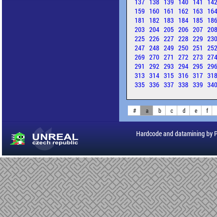
137
138
139
140
141
14
159
160
161
162
163
16
181
182
183
184
185
18
203
204
205
206
207
20
225
226
227
228
229
23
247
248
249
250
251
25
269
270
271
272
273
27
291
292
293
294
295
29
313
314
315
316
317
31
335
336
337
338
339
34
#
a
b
c
d
e
f
Hardcode and datamining by 