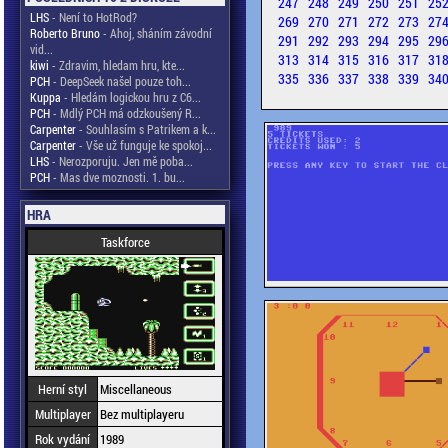
247
248
249
250
251
25
LHS
- Není to HotRod?
269
270
271
272
273
27
Roberto Bruno
- Ahoj, sháním závodní
291
292
293
294
295
29
vid...
313
314
315
316
317
31
kiwi
- Zdravim, hledam hru, kte...
335
336
337
338
339
34
PCH
- DeepSeek našel pouze toh...
Kuppa
- Hledám logickou hru z C6...
PCH
- Mdlý PCH má odzkoušený R...
Carpenter
- Souhlasím s Patrikem a k...
Carpenter
- Vše už funguje ke spokoj...
LHS
- Nerozporuju. Jen mě poba...
PCH
- Mas dve moznosti. 1. bu...
HRA
Taskforce
Herní styl
Miscellaneous
Multiplayer
Bez multiplayeru
Rok vydání
1989