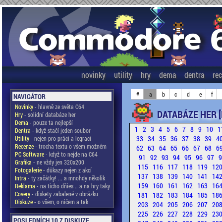
novinky
utility
hry
dema
dentra
re
#
a
b
c
d
e
f
NAVIGÁTOR
Novinky
- hlavně ze světa C64
DATABÁZE HER [
Hry
- solidní databáze her
Dema
- pouze ta nejlepší
1
2
3
4
5
6
7
8
9
10
1
Dentra
- když stačí jeden soubor
33
34
35
36
37
38
39
4
Utility
- nejen pro práci a legraci
Recenze
- trocha textu o všem možném
62
63
64
65
66
67
68
6
PC Software
- když to nejde na C64
91
92
93
94
95
96
97
Grafika
- ne vždy jen 320x200
115
116
117
118
119
12
Fotogalerie
- důkazy nejen z akcí
137
138
139
140
141
14
Intra
- ty začátky! ... a mnohdy několik
159
160
161
162
163
16
Reklama
- na ticho dňies .. a na hry taky
Covery
- diskety zabalené v obrázku
181
182
183
184
185
18
Diskuze
- o všem, o ničem a tak
203
204
205
206
207
20
225
226
227
228
229
23
POSLEDNÍCH 10 Z DISKUZE