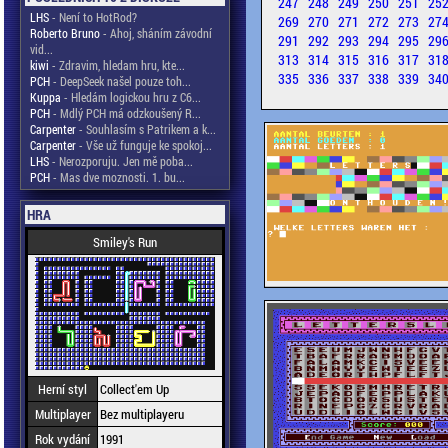
247
248
249
250
251
25
LHS
- Není to HotRod?
269
270
271
272
273
27
Roberto Bruno
- Ahoj, sháním závodní
291
292
293
294
295
29
vid...
313
314
315
316
317
31
kiwi
- Zdravim, hledam hru, kte...
335
336
337
338
339
34
PCH
- DeepSeek našel pouze toh...
Kuppa
- Hledám logickou hru z C6...
PCH
- Mdlý PCH má odzkoušený R...
Carpenter
- Souhlasím s Patrikem a k...
Carpenter
- Vše už funguje ke spokoj...
LHS
- Nerozporuju. Jen mě poba...
PCH
- Mas dve moznosti. 1. bu...
HRA
Smiley's Run
Herní styl
Collect'em Up
Multiplayer
Bez multiplayeru
Rok vydání
1991