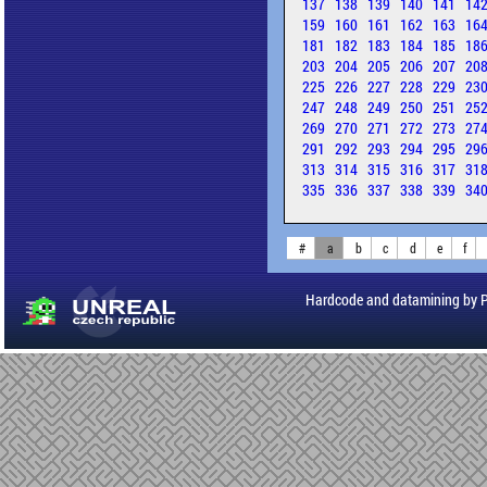
137
138
139
140
141
14
159
160
161
162
163
16
181
182
183
184
185
18
203
204
205
206
207
20
225
226
227
228
229
23
247
248
249
250
251
25
269
270
271
272
273
27
291
292
293
294
295
29
313
314
315
316
317
31
335
336
337
338
339
34
#
a
b
c
d
e
f
Hardcode and datamining by 