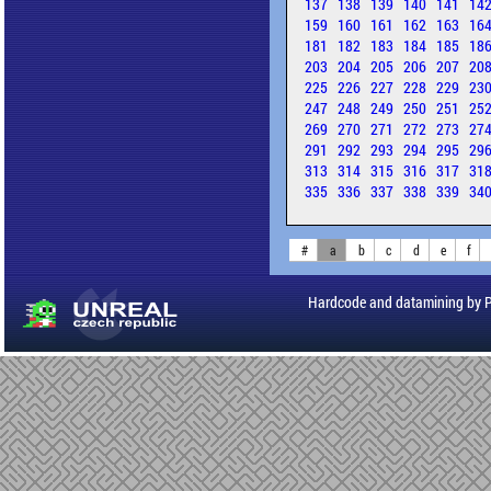
137
138
139
140
141
14
159
160
161
162
163
16
181
182
183
184
185
18
203
204
205
206
207
20
225
226
227
228
229
23
247
248
249
250
251
25
269
270
271
272
273
27
291
292
293
294
295
29
313
314
315
316
317
31
335
336
337
338
339
34
#
a
b
c
d
e
f
Hardcode and datamining by 