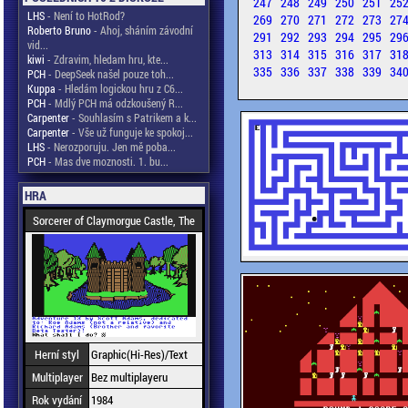
247
248
249
250
251
25
LHS
- Není to HotRod?
269
270
271
272
273
27
Roberto Bruno
- Ahoj, sháním závodní
291
292
293
294
295
29
vid...
313
314
315
316
317
31
kiwi
- Zdravim, hledam hru, kte...
335
336
337
338
339
34
PCH
- DeepSeek našel pouze toh...
Kuppa
- Hledám logickou hru z C6...
PCH
- Mdlý PCH má odzkoušený R...
Carpenter
- Souhlasím s Patrikem a k...
Carpenter
- Vše už funguje ke spokoj...
LHS
- Nerozporuju. Jen mě poba...
PCH
- Mas dve moznosti. 1. bu...
HRA
Sorcerer of Claymorgue Castle, The
Herní styl
Graphic(Hi-Res)/Text
Multiplayer
Bez multiplayeru
Rok vydání
1984