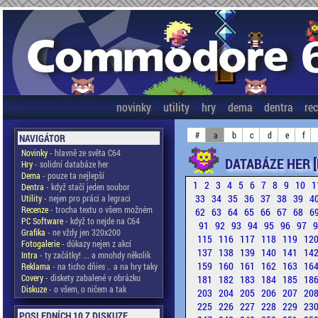
novinky
utility
hry
dema
dentra
re
#
a
b
c
d
e
f
NAVIGÁTOR
Novinky
- hlavně ze světa C64
DATABÁZE HER [
Hry
- solidní databáze her
Dema
- pouze ta nejlepší
1
2
3
4
5
6
7
8
9
10
1
Dentra
- když stačí jeden soubor
33
34
35
36
37
38
39
4
Utility
- nejen pro práci a legraci
Recenze
- trocha textu o všem možném
62
63
64
65
66
67
68
6
PC Software
- když to nejde na C64
91
92
93
94
95
96
97
Grafika
- ne vždy jen 320x200
115
116
117
118
119
12
Fotogalerie
- důkazy nejen z akcí
137
138
139
140
141
14
Intra
- ty začátky! ... a mnohdy několik
159
160
161
162
163
16
Reklama
- na ticho dňies .. a na hry taky
Covery
- diskety zabalené v obrázku
181
182
183
184
185
18
Diskuze
- o všem, o ničem a tak
203
204
205
206
207
20
225
226
227
228
229
23
POSLEDNÍCH 10 Z DISKUZE