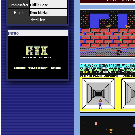
Programátor
Phillip Case
Grafik
Kem McNair
detail hry
INTRO