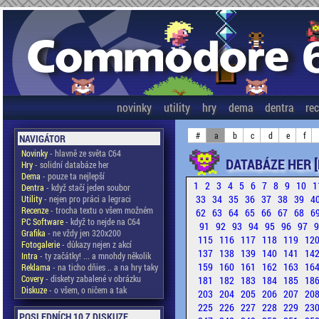
novinky
utility
hry
dema
dentra
re
#
a
b
c
d
e
f
NAVIGÁTOR
Novinky
- hlavně ze světa C64
DATABÁZE HER [
Hry
- solidní databáze her
Dema
- pouze ta nejlepší
1
2
3
4
5
6
7
8
9
10
1
Dentra
- když stačí jeden soubor
33
34
35
36
37
38
39
4
Utility
- nejen pro práci a legraci
Recenze
- trocha textu o všem možném
62
63
64
65
66
67
68
6
PC Software
- když to nejde na C64
91
92
93
94
95
96
97
Grafika
- ne vždy jen 320x200
115
116
117
118
119
12
Fotogalerie
- důkazy nejen z akcí
137
138
139
140
141
14
Intra
- ty začátky! ... a mnohdy několik
159
160
161
162
163
16
Reklama
- na ticho dňies .. a na hry taky
Covery
- diskety zabalené v obrázku
181
182
183
184
185
18
Diskuze
- o všem, o ničem a tak
203
204
205
206
207
20
225
226
227
228
229
23
POSLEDNÍCH 10 Z DISKUZE