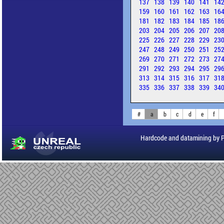
137
138
139
140
141
14
159
160
161
162
163
16
181
182
183
184
185
18
203
204
205
206
207
20
225
226
227
228
229
23
247
248
249
250
251
25
269
270
271
272
273
27
291
292
293
294
295
29
313
314
315
316
317
31
335
336
337
338
339
34
#
a
b
c
d
e
f
Hardcode and datamining by 