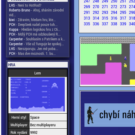
247
248
249
250
251
25
LHS
- Není to HotRod?
269
270
271
272
273
27
Roberto Bruno
- Ahoj, sháním závodní
291
292
293
294
295
29
vid...
313
314
315
316
317
31
kiwi
- Zdravim, hledam hru, kte...
335
336
337
338
339
34
PCH
- DeepSeek našel pouze toh...
Kuppa
- Hledám logickou hru z C6...
PCH
- Mdlý PCH má odzkoušený R...
Carpenter
- Souhlasím s Patrikem a k...
Carpenter
- Vše už funguje ke spokoj...
LHS
- Nerozporuju. Jen mě poba...
PCH
- Mas dve moznosti. 1. bu...
HRA
Lem
Herní styl
Space
Multiplayer
Bez multiplayeru
Rok vydání
9992