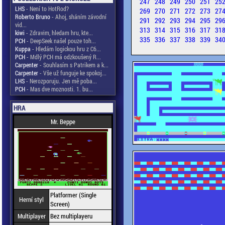
247
248
249
250
251
25
LHS
- Není to HotRod?
269
270
271
272
273
27
Roberto Bruno
- Ahoj, sháním závodní
291
292
293
294
295
29
vid...
313
314
315
316
317
31
kiwi
- Zdravim, hledam hru, kte...
335
336
337
338
339
34
PCH
- DeepSeek našel pouze toh...
Kuppa
- Hledám logickou hru z C6...
PCH
- Mdlý PCH má odzkoušený R...
Carpenter
- Souhlasím s Patrikem a k...
Carpenter
- Vše už funguje ke spokoj...
LHS
- Nerozporuju. Jen mě poba...
PCH
- Mas dve moznosti. 1. bu...
HRA
Mr. Beppe
Platformer (Single
Herní styl
Screen)
Multiplayer
Bez multiplayeru