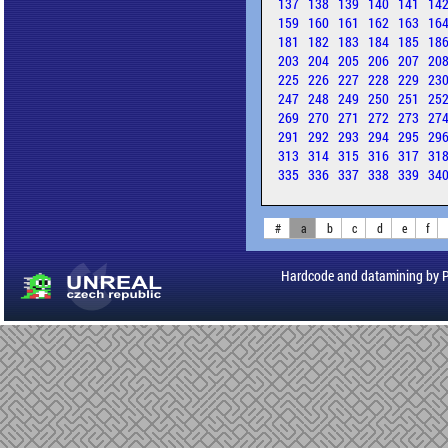
137
138
139
140
141
14
159
160
161
162
163
16
181
182
183
184
185
18
203
204
205
206
207
20
225
226
227
228
229
23
247
248
249
250
251
25
269
270
271
272
273
27
291
292
293
294
295
29
313
314
315
316
317
31
335
336
337
338
339
34
#
a
b
c
d
e
f
Hardcode and datamining by 