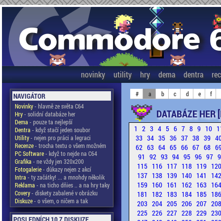
novinky
utility
hry
dema
dentra
re
#
a
b
c
d
e
f
NAVIGÁTOR
Novinky
- hlavně ze světa C64
DATABÁZE HER [
Hry
- solidní databáze her
Dema
- pouze ta nejlepší
1
2
3
4
5
6
7
8
9
10
1
Dentra
- když stačí jeden soubor
33
34
35
36
37
38
39
4
Utility
- nejen pro práci a legraci
Recenze
- trocha textu o všem možném
62
63
64
65
66
67
68
6
PC Software
- když to nejde na C64
91
92
93
94
95
96
97
Grafika
- ne vždy jen 320x200
115
116
117
118
119
12
Fotogalerie
- důkazy nejen z akcí
137
138
139
140
141
14
Intra
- ty začátky! ... a mnohdy několik
159
160
161
162
163
16
Reklama
- na ticho dňies .. a na hry taky
Covery
- diskety zabalené v obrázku
181
182
183
184
185
18
Diskuze
- o všem, o ničem a tak
203
204
205
206
207
20
225
226
227
228
229
23
POSLEDNÍCH 10 Z DISKUZE