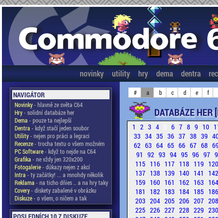
novinky
utility
hry
dema
dentra
re
#
a
b
c
d
e
f
NAVIGÁTOR
Novinky
- hlavně ze světa C64
DATABÁZE HER [
Hry
- solidní databáze her
Dema
- pouze ta nejlepší
1
2
3
4
5
6
7
8
9
10
1
Dentra
- když stačí jeden soubor
33
34
35
36
37
38
39
4
Utility
- nejen pro práci a legraci
Recenze
- trocha textu o všem možném
62
63
64
65
66
67
68
6
PC Software
- když to nejde na C64
91
92
93
94
95
96
97
Grafika
- ne vždy jen 320x200
115
116
117
118
119
12
Fotogalerie
- důkazy nejen z akcí
137
138
139
140
141
14
Intra
- ty začátky! ... a mnohdy několik
159
160
161
162
163
16
Reklama
- na ticho dňies .. a na hry taky
Covery
- diskety zabalené v obrázku
181
182
183
184
185
18
Diskuze
- o všem, o ničem a tak
203
204
205
206
207
20
225
226
227
228
229
23
POSLEDNÍCH 10 Z DISKUZE