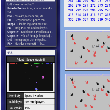
247
248
249
250
251
25
LHS
- Není to HotRod?
269
270
271
272
273
27
Roberto Bruno
- Ahoj, sháním závodní
291
292
293
294
295
29
vid...
313
314
315
316
317
31
kiwi
- Zdravim, hledam hru, kte...
335
336
337
338
339
34
PCH
- DeepSeek našel pouze toh...
Kuppa
- Hledám logickou hru z C6...
PCH
- Mdlý PCH má odzkoušený R...
Carpenter
- Souhlasím s Patrikem a k...
Carpenter
- Vše už funguje ke spokoj...
LHS
- Nerozporuju. Jen mě poba...
PCH
- Mas dve moznosti. 1. bu...
HRA
Adept - Space Waste II
Herní styl
Space Invaders
Multiplayer
Bez multiplayeru
Rok vydání
1987