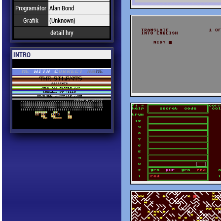
Programátor
Alan Bond
Grafik
(Unknown)
detail hry
INTRO