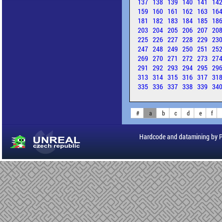
137
138
139
140
141
14
159
160
161
162
163
16
181
182
183
184
185
18
203
204
205
206
207
20
225
226
227
228
229
23
247
248
249
250
251
25
269
270
271
272
273
27
291
292
293
294
295
29
313
314
315
316
317
31
335
336
337
338
339
34
#
a
b
c
d
e
f
Hardcode and datamining by 