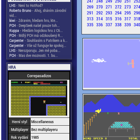
247
248
249
250
251
25
LHS
- Není to HotRod?
269
270
271
272
273
27
Roberto Bruno
- Ahoj, sháním závodní
291
292
293
294
295
29
vid...
313
314
315
316
317
31
kiwi
- Zdravim, hledam hru, kte...
335
336
337
338
339
34
PCH
- DeepSeek našel pouze toh...
Kuppa
- Hledám logickou hru z C6...
PCH
- Mdlý PCH má odzkoušený R...
Carpenter
- Souhlasím s Patrikem a k...
Carpenter
- Vše už funguje ke spokoj...
LHS
- Nerozporuju. Jen mě poba...
PCH
- Mas dve moznosti. 1. bu...
HRA
Correpasadizos
Herní styl
Miscellaneous
Multiplayer
Bez multiplayeru
Rok vydání
1985