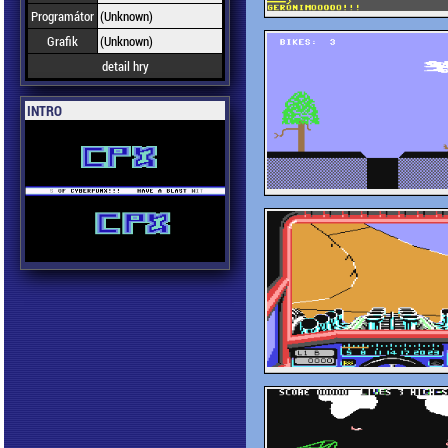
Programátor
(Unknown)
Grafik
(Unknown)
detail hry
INTRO