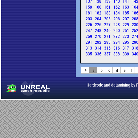
137
138
139
140
141
14
159
160
161
162
163
16
181
182
183
184
185
18
203
204
205
206
207
20
225
226
227
228
229
23
247
248
249
250
251
25
269
270
271
272
273
27
291
292
293
294
295
29
313
314
315
316
317
31
335
336
337
338
339
34
#
a
b
c
d
e
f
Hardcode and datamining by 