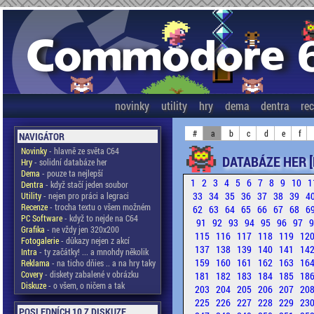
novinky
utility
hry
dema
dentra
re
#
a
b
c
d
e
f
NAVIGÁTOR
Novinky
- hlavně ze světa C64
DATABÁZE HER [
Hry
- solidní databáze her
Dema
- pouze ta nejlepší
1
2
3
4
5
6
7
8
9
10
1
Dentra
- když stačí jeden soubor
33
34
35
36
37
38
39
4
Utility
- nejen pro práci a legraci
Recenze
- trocha textu o všem možném
62
63
64
65
66
67
68
6
PC Software
- když to nejde na C64
91
92
93
94
95
96
97
Grafika
- ne vždy jen 320x200
115
116
117
118
119
12
Fotogalerie
- důkazy nejen z akcí
137
138
139
140
141
14
Intra
- ty začátky! ... a mnohdy několik
159
160
161
162
163
16
Reklama
- na ticho dňies .. a na hry taky
Covery
- diskety zabalené v obrázku
181
182
183
184
185
18
Diskuze
- o všem, o ničem a tak
203
204
205
206
207
20
225
226
227
228
229
23
POSLEDNÍCH 10 Z DISKUZE