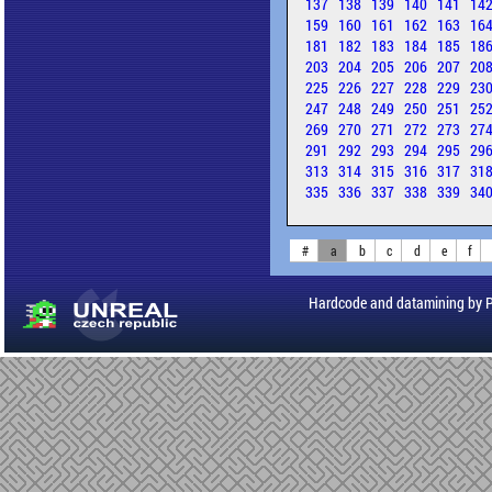
137
138
139
140
141
14
159
160
161
162
163
16
181
182
183
184
185
18
203
204
205
206
207
20
225
226
227
228
229
23
247
248
249
250
251
25
269
270
271
272
273
27
291
292
293
294
295
29
313
314
315
316
317
31
335
336
337
338
339
34
#
a
b
c
d
e
f
Hardcode and datamining by 