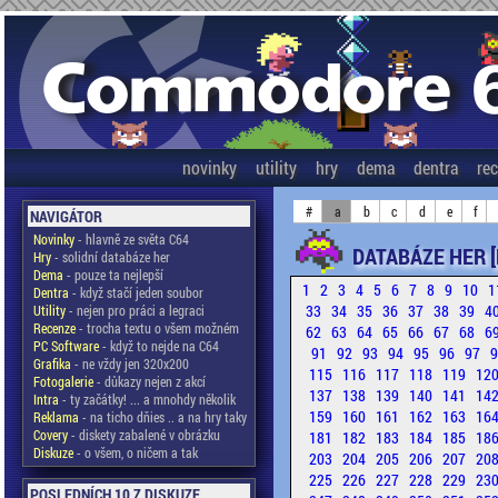
novinky
utility
hry
dema
dentra
re
#
a
b
c
d
e
f
NAVIGÁTOR
Novinky
- hlavně ze světa C64
DATABÁZE HER [
Hry
- solidní databáze her
Dema
- pouze ta nejlepší
1
2
3
4
5
6
7
8
9
10
1
Dentra
- když stačí jeden soubor
33
34
35
36
37
38
39
4
Utility
- nejen pro práci a legraci
Recenze
- trocha textu o všem možném
62
63
64
65
66
67
68
6
PC Software
- když to nejde na C64
91
92
93
94
95
96
97
Grafika
- ne vždy jen 320x200
115
116
117
118
119
12
Fotogalerie
- důkazy nejen z akcí
137
138
139
140
141
14
Intra
- ty začátky! ... a mnohdy několik
159
160
161
162
163
16
Reklama
- na ticho dňies .. a na hry taky
Covery
- diskety zabalené v obrázku
181
182
183
184
185
18
Diskuze
- o všem, o ničem a tak
203
204
205
206
207
20
225
226
227
228
229
23
POSLEDNÍCH 10 Z DISKUZE