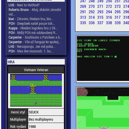
247
248
249
250
251
25
LHS
- Není to HotRod?
269
270
271
272
273
27
Roberto Bruno
- Ahoj, sháním závodní
291
292
293
294
295
29
vid...
313
314
315
316
317
31
kiwi
- Zdravim, hledam hru, kte...
335
336
337
338
339
34
PCH
- DeepSeek našel pouze toh...
Kuppa
- Hledám logickou hru z C6...
PCH
- Mdlý PCH má odzkoušený R...
Carpenter
- Souhlasím s Patrikem a k...
Carpenter
- Vše už funguje ke spokoj...
LHS
- Nerozporuju. Jen mě poba...
PCH
- Mas dve moznosti. 1. bu...
HRA
Vietnam Veteran
Herní styl
SEUCK
Multiplayer
Bez multiplayeru
Rok vydání
1988