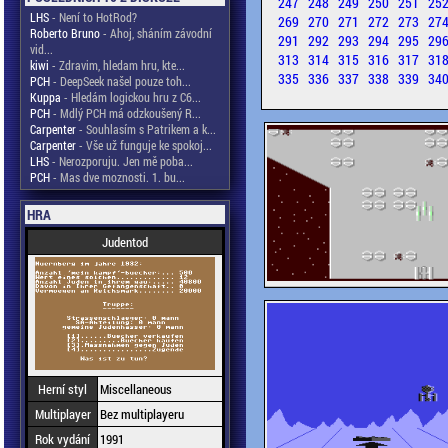
247
248
249
250
251
25
LHS
- Není to HotRod?
269
270
271
272
273
27
Roberto Bruno
- Ahoj, sháním závodní
291
292
293
294
295
29
vid...
313
314
315
316
317
31
kiwi
- Zdravim, hledam hru, kte...
335
336
337
338
339
34
PCH
- DeepSeek našel pouze toh...
Kuppa
- Hledám logickou hru z C6...
PCH
- Mdlý PCH má odzkoušený R...
Carpenter
- Souhlasím s Patrikem a k...
Carpenter
- Vše už funguje ke spokoj...
LHS
- Nerozporuju. Jen mě poba...
PCH
- Mas dve moznosti. 1. bu...
HRA
Judentod
Herní styl
Miscellaneous
Multiplayer
Bez multiplayeru
Rok vydání
1991