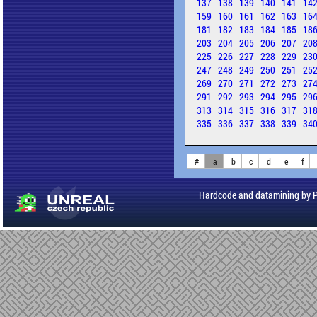
137
138
139
140
141
14
159
160
161
162
163
16
181
182
183
184
185
18
203
204
205
206
207
20
225
226
227
228
229
23
247
248
249
250
251
25
269
270
271
272
273
27
291
292
293
294
295
29
313
314
315
316
317
31
335
336
337
338
339
34
#
a
b
c
d
e
f
Hardcode and datamining by 