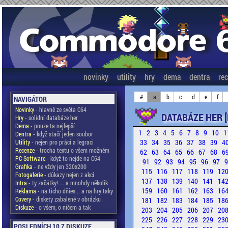
novinky
utility
hry
dema
dentra
re
#
a
b
c
d
e
f
NAVIGÁTOR
Novinky
- hlavně ze světa C64
DATABÁZE HER [
Hry
- solidní databáze her
Dema
- pouze ta nejlepší
1
2
3
4
5
6
7
8
9
10
1
Dentra
- když stačí jeden soubor
33
34
35
36
37
38
39
4
Utility
- nejen pro práci a legraci
Recenze
- trocha textu o všem možném
62
63
64
65
66
67
68
6
PC Software
- když to nejde na C64
91
92
93
94
95
96
97
Grafika
- ne vždy jen 320x200
115
116
117
118
119
12
Fotogalerie
- důkazy nejen z akcí
137
138
139
140
141
14
Intra
- ty začátky! ... a mnohdy několik
159
160
161
162
163
16
Reklama
- na ticho dňies .. a na hry taky
Covery
- diskety zabalené v obrázku
181
182
183
184
185
18
Diskuze
- o všem, o ničem a tak
203
204
205
206
207
20
225
226
227
228
229
23
POSLEDNÍCH 10 Z DISKUZE