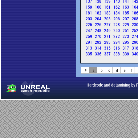
137
138
139
140
141
14
159
160
161
162
163
16
181
182
183
184
185
18
203
204
205
206
207
20
225
226
227
228
229
23
247
248
249
250
251
25
269
270
271
272
273
27
291
292
293
294
295
29
313
314
315
316
317
31
335
336
337
338
339
34
#
a
b
c
d
e
f
Hardcode and datamining by 