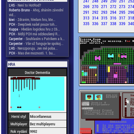
247
248
249
250
251
25
LHS
- Není to HotRod?
269
270
271
272
273
27
Roberto Bruno
- Ahoj, sháním závodní
291
292
293
294
295
29
vid...
313
314
315
316
317
31
kiwi
- Zdravim, hledam hru, kte...
335
336
337
338
339
34
PCH
- DeepSeek našel pouze toh...
Kuppa
- Hledám logickou hru z C6...
PCH
- Mdlý PCH má odzkoušený R...
Carpenter
- Souhlasím s Patrikem a k...
Carpenter
- Vše už funguje ke spokoj...
LHS
- Nerozporuju. Jen mě poba...
PCH
- Mas dve moznosti. 1. bu...
HRA
Doctor Dementia
Herní styl
Miscellaneous
Multiplayer
Bez multiplayeru
Rok vydání
9992