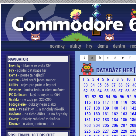
novinky
utility
hry
dema
dentra
re
#
a
b
c
d
e
f
NAVIGÁTOR
Novinky
- hlavně ze světa C64
DATABÁZE HER [
Hry
- solidní databáze her
Dema
- pouze ta nejlepší
1
2
3
4
5
6
7
8
9
10
1
Dentra
- když stačí jeden soubor
33
34
35
36
37
38
39
4
Utility
- nejen pro práci a legraci
Recenze
- trocha textu o všem možném
62
63
64
65
66
67
68
6
PC Software
- když to nejde na C64
91
92
93
94
95
96
97
Grafika
- ne vždy jen 320x200
115
116
117
118
119
12
Fotogalerie
- důkazy nejen z akcí
137
138
139
140
141
14
Intra
- ty začátky! ... a mnohdy několik
159
160
161
162
163
16
Reklama
- na ticho dňies .. a na hry taky
Covery
- diskety zabalené v obrázku
181
182
183
184
185
18
Diskuze
- o všem, o ničem a tak
203
204
205
206
207
20
225
226
227
228
229
23
POSLEDNÍCH 10 Z DISKUZE