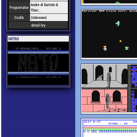
Andre di Bartolo &
Programátor
Thier...
Grafik
(Unknown)
detail hry
INTRO