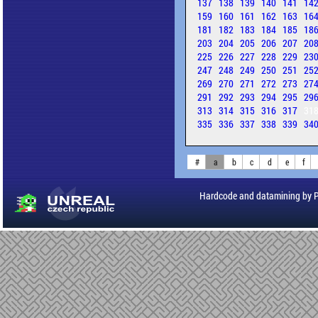
137
138
139
140
141
14
159
160
161
162
163
16
181
182
183
184
185
18
203
204
205
206
207
20
225
226
227
228
229
23
247
248
249
250
251
25
269
270
271
272
273
27
291
292
293
294
295
29
313
314
315
316
317
31
335
336
337
338
339
34
#
a
b
c
d
e
f
Hardcode and datamining by 