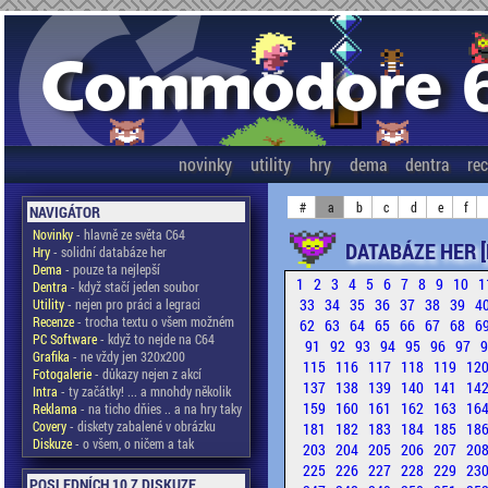
novinky
utility
hry
dema
dentra
re
#
a
b
c
d
e
f
NAVIGÁTOR
Novinky
- hlavně ze světa C64
DATABÁZE HER [
Hry
- solidní databáze her
Dema
- pouze ta nejlepší
1
2
3
4
5
6
7
8
9
10
1
Dentra
- když stačí jeden soubor
33
34
35
36
37
38
39
4
Utility
- nejen pro práci a legraci
Recenze
- trocha textu o všem možném
62
63
64
65
66
67
68
6
PC Software
- když to nejde na C64
91
92
93
94
95
96
97
Grafika
- ne vždy jen 320x200
115
116
117
118
119
12
Fotogalerie
- důkazy nejen z akcí
137
138
139
140
141
14
Intra
- ty začátky! ... a mnohdy několik
159
160
161
162
163
16
Reklama
- na ticho dňies .. a na hry taky
Covery
- diskety zabalené v obrázku
181
182
183
184
185
18
Diskuze
- o všem, o ničem a tak
203
204
205
206
207
20
225
226
227
228
229
23
POSLEDNÍCH 10 Z DISKUZE