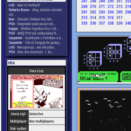
247
248
249
250
251
25
LHS
- Není to HotRod?
269
270
271
272
273
27
Roberto Bruno
- Ahoj, sháním závodní
291
292
293
294
295
29
vid...
313
314
315
316
317
31
kiwi
- Zdravim, hledam hru, kte...
335
336
337
338
339
34
PCH
- DeepSeek našel pouze toh...
Kuppa
- Hledám logickou hru z C6...
PCH
- Mdlý PCH má odzkoušený R...
Carpenter
- Souhlasím s Patrikem a k...
Carpenter
- Vše už funguje ke spokoj...
LHS
- Nerozporuju. Jen mě poba...
PCH
- Mas dve moznosti. 1. bu...
HRA
Vera Cruz
Herní styl
Detective
Multiplayer
Bez multiplayeru
Rok vydání