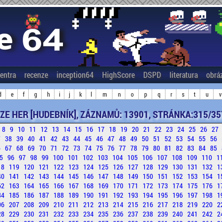
entra
recenze
inception64
HighScore
DSPD
literatura
obrá
d
e
f
g
h
i
j
k
l
m
n
o
p
q
r
s
t
u
v
ZE HER [HUDEBNÍK], ZÁZNAMŮ: 13901, STRÁNKA:315/35
8
9
10
11
12
13
14
15
16
17
18
19
20
21
22
23
24
25
26
27
7
38
39
40
41
42
43
44
45
46
47
48
49
50
51
52
53
54
55
56
6
67
68
69
70
71
72
73
74
75
76
77
78
79
80
81
82
83
84
85
5
96
97
98
99
100
101
102
103
104
105
106
107
108
109
110
1
18
119
120
121
122
123
124
125
126
127
128
129
130
131
132
1
40
141
142
143
144
145
146
147
148
149
150
151
152
153
154
1
62
163
164
165
166
167
168
169
170
171
172
173
174
175
176
1
84
185
186
187
188
189
190
191
192
193
194
195
196
197
198
1
06
207
208
209
210
211
212
213
214
215
216
217
218
219
220
2
28
229
230
231
232
233
234
235
236
237
238
239
240
241
242
2