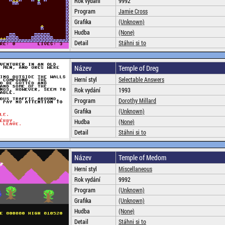
Rok vydání
9992
Program
Jamie Cross
Grafika
(Unknown)
Hudba
(None)
Detail
Stáhni si to
Název
Temple of Dreg
Herní styl
Selectable Answers
Rok vydání
1993
Program
Dorothy Millard
Grafika
(Unknown)
Hudba
(None)
Detail
Stáhni si to
Název
Temple of Medom
Herní styl
Miscellaneous
Rok vydání
9992
Program
(Unknown)
Grafika
(Unknown)
Hudba
(None)
Detail
Stáhni si to