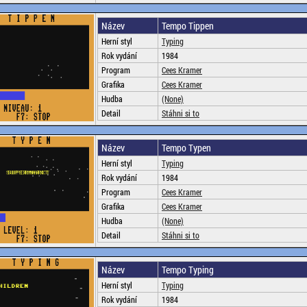
Název
Tempo Tippen
Herní styl
Typing
Rok vydání
1984
Program
Cees Kramer
Grafika
Cees Kramer
Hudba
(None)
Detail
Stáhni si to
Název
Tempo Typen
Herní styl
Typing
Rok vydání
1984
Program
Cees Kramer
Grafika
Cees Kramer
Hudba
(None)
Detail
Stáhni si to
Název
Tempo Typing
Herní styl
Typing
Rok vydání
1984