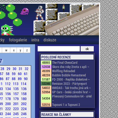
zky
fotogalerie
intra
diskuze
w
x
y
z
POSLEDNÍ RECENZE
7
48865
The Final ChessCard
52038
Skoro dva roky života s apli ~
28
29
30
31
32
49399
Wolfling Reloaded
57
58
59
60
61
48259
Bubble Bobble Remastered
86
87
88
89
90
51587
FD-2000 - Replika disketové ~
11
112
113
114
53246
Revision 2023 - Pártyreport
54832
8MIDAS - Tak trochu jiná ark ~
33
134
135
136
53994
GP Cars - česká závodní hra! ~
55
156
157
158
Přenosný Commodore 64 - uHel
77
178
179
180
54304
~
99
200
201
202
53516
Tupouni 1 a Tupouni 2
21
222
223
224
43
244
245
246
REAKCE NA ČLÁNKY