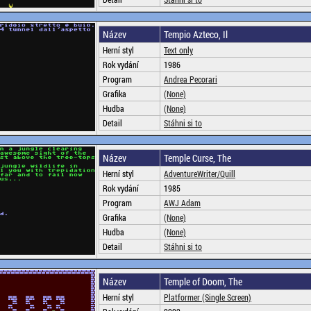
Název
Tempio Azteco, Il
Herní styl
Text only
Rok vydání
1986
Program
Andrea Pecorari
Grafika
(None)
Hudba
(None)
Detail
Stáhni si to
Název
Temple Curse, The
Herní styl
AdventureWriter/Quill
Rok vydání
1985
Program
AWJ Adam
Grafika
(None)
Hudba
(None)
Detail
Stáhni si to
Název
Temple of Doom, The
Herní styl
Platformer (Single Screen)