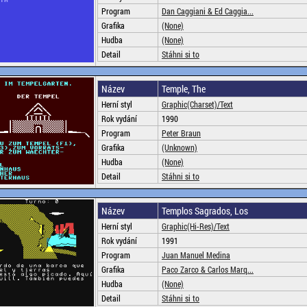
Program
Dan Caggiani & Ed Caggia...
Grafika
(None)
Hudba
(None)
Detail
Stáhni si to
Název
Temple, The
Herní styl
Graphic(Charset)/Text
Rok vydání
1990
Program
Peter Braun
Grafika
(Unknown)
Hudba
(None)
Detail
Stáhni si to
Název
Templos Sagrados, Los
Herní styl
Graphic(Hi-Res)/Text
Rok vydání
1991
Program
Juan Manuel Medina
Grafika
Paco Zarco & Carlos Marq...
Hudba
(None)
Detail
Stáhni si to