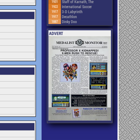
1931
Staff of Karnath, The
1922
International Soccer
1917
3-D Labyrinth
1917
Decathlon
1887
Dinky Doo
ADVERT