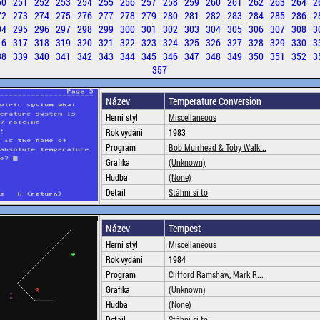
50
251
252
253
254
255
256
257
258
259
260
261
262
263
264
2
72
273
274
275
276
277
278
279
280
281
282
283
284
285
286
2
94
295
296
297
298
299
300
301
302
303
304
305
306
307
308
3
16
317
318
319
320
321
322
323
324
325
326
327
328
329
330
3
38
339
340
341
342
343
344
345
346
347
348
349
350
351
352
3
357
Název
Temperature Conversion
Herní styl
Miscellaneous
Rok vydání
1983
Program
Bob Muirhead & Toby Walk...
Grafika
(Unknown)
Hudba
(None)
Detail
Stáhni si to
Název
Tempest
Herní styl
Miscellaneous
Rok vydání
1984
Program
Clifford Ramshaw, Mark R...
Grafika
(Unknown)
Hudba
(None)
Detail
Stáhni si to