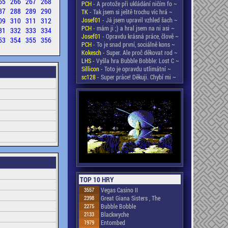
65
266
267
268
PCH
- A protože při ukládání ničím fo ~
87
288
289
290
TK
- Tak jsem si ještě trochu víc hrá ~
09
310
311
312
Josef01
- Já jsem upravil vzhled šach ~
PCH
- mám ji ;) a hral jsem na ni asi ~
31
332
333
334
Josef01
- Opravdu krásná práce, člově ~
53
354
355
356
PCH
- To je snad první, sociálně kons ~
Kokesch
- Super. Ale proč děkovat rod ~
LHS
- Vyšla hra Bubble Bobble: Lost C ~
Sillicon
- Toto je opravdu utlimátní ~
sc128
- Super práce! Děkuji. Chybí mi ~
TOP 10 HRY
3557
Vegas Casino II
2398
Great Giana Sisters , The
2275
Bubble Bobble
2133
Blackwyche
1979
Entombed