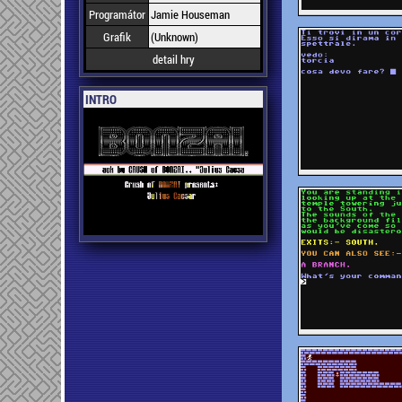
Programátor
Jamie Houseman
Grafik
(Unknown)
detail hry
INTRO