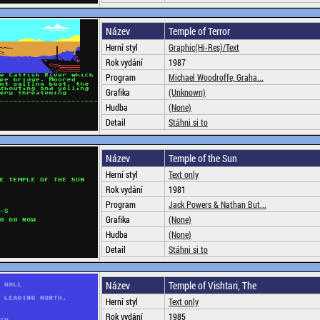
Název
Temple of Terror
Herní styl
Graphic(Hi-Res)/Text
Rok vydání
1987
Program
Michael Woodroffe, Graha...
Grafika
(Unknown)
Hudba
(None)
Detail
Stáhni si to
Název
Temple of the Sun
Herní styl
Text only
Rok vydání
1981
Program
Jack Powers & Nathan But...
Grafika
(None)
Hudba
(None)
Detail
Stáhni si to
Název
Temple of Vishtari, The
Herní styl
Text only
Rok vydání
1985