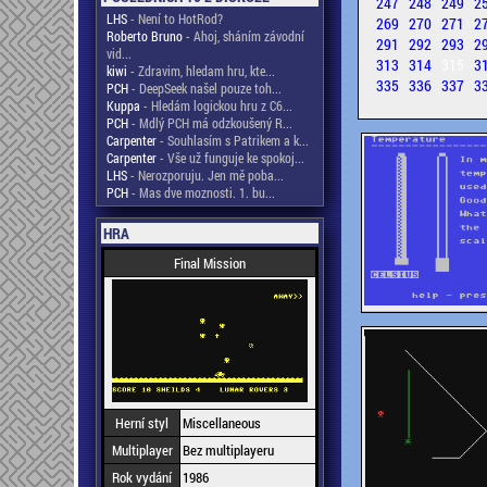
247
248
249
2
LHS
- Není to HotRod?
269
270
271
2
Roberto Bruno
- Ahoj, sháním závodní
291
292
293
2
vid...
313
314
315
3
kiwi
- Zdravim, hledam hru, kte...
335
336
337
3
PCH
- DeepSeek našel pouze toh...
Kuppa
- Hledám logickou hru z C6...
PCH
- Mdlý PCH má odzkoušený R...
Carpenter
- Souhlasím s Patrikem a k...
Carpenter
- Vše už funguje ke spokoj...
LHS
- Nerozporuju. Jen mě poba...
PCH
- Mas dve moznosti. 1. bu...
HRA
Final Mission
Herní styl
Miscellaneous
Multiplayer
Bez multiplayeru
Rok vydání
1986