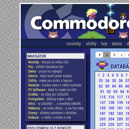
novinky
utility
hry
dema
d
#
a
b
c
NAVIGÁTOR
Novinky
- hlavně ze světa C64
DATABÁ
Hry
- solidní databáze her
Dema
- pouze ta nejlepší
1
2
3
4
5
6
7
Dentra
- když stačí jeden soubor
33
34
35
36
3
Utility
- nejen pro práci a legraci
Recenze
- trocha textu o všem možném
62
63
64
65
6
PC Software
- když to nejde na C64
91
92
93
94
9
Grafika
- ne vždy jen 320x200
115
116
117
1
Fotogalerie
- důkazy nejen z akcí
137
138
139
1
Intra
- ty začátky! ... a mnohdy několik
159
160
161
1
Reklama
- na ticho dňies .. a na hry taky
Covery
- diskety zabalené v obrázku
181
182
183
1
Diskuze
- o všem, o ničem a tak
203
204
205
2
225
226
227
2
POSLEDNÍCH 10 Z DISKUZE