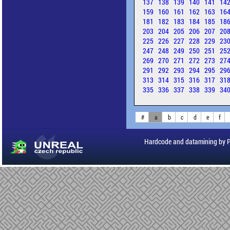
137
138
139
140
141
14
159
160
161
162
163
16
181
182
183
184
185
18
203
204
205
206
207
20
225
226
227
228
229
23
247
248
249
250
251
25
269
270
271
272
273
27
291
292
293
294
295
29
313
314
315
316
317
31
335
336
337
338
339
34
#
a
b
c
d
e
f
Hardcode and datamining by 