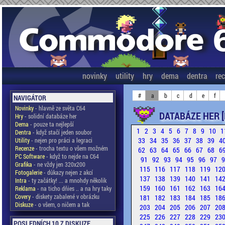
novinky
utility
hry
dema
dentra
re
#
a
b
c
d
e
f
NAVIGÁTOR
Novinky
- hlavně ze světa C64
DATABÁZE HER [
Hry
- solidní databáze her
Dema
- pouze ta nejlepší
1
2
3
4
5
6
7
8
9
10
1
Dentra
- když stačí jeden soubor
33
34
35
36
37
38
39
4
Utility
- nejen pro práci a legraci
Recenze
- trocha textu o všem možném
62
63
64
65
66
67
68
6
PC Software
- když to nejde na C64
91
92
93
94
95
96
97
Grafika
- ne vždy jen 320x200
115
116
117
118
119
12
Fotogalerie
- důkazy nejen z akcí
137
138
139
140
141
14
Intra
- ty začátky! ... a mnohdy několik
159
160
161
162
163
16
Reklama
- na ticho dňies .. a na hry taky
Covery
- diskety zabalené v obrázku
181
182
183
184
185
18
Diskuze
- o všem, o ničem a tak
203
204
205
206
207
20
225
226
227
228
229
23
POSLEDNÍCH 10 Z DISKUZE