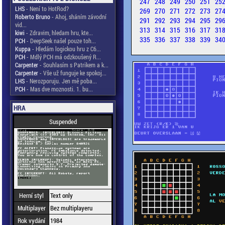
247
248
249
250
251
25
LHS
- Není to HotRod?
269
270
271
272
273
27
Roberto Bruno
- Ahoj, sháním závodní
291
292
293
294
295
29
vid...
313
314
315
316
317
31
kiwi
- Zdravim, hledam hru, kte...
335
336
337
338
339
34
PCH
- DeepSeek našel pouze toh...
Kuppa
- Hledám logickou hru z C6...
PCH
- Mdlý PCH má odzkoušený R...
Carpenter
- Souhlasím s Patrikem a k...
Carpenter
- Vše už funguje ke spokoj...
LHS
- Nerozporuju. Jen mě poba...
PCH
- Mas dve moznosti. 1. bu...
HRA
Suspended
Herní styl
Text only
Multiplayer
Bez multiplayeru
Rok vydání
1984