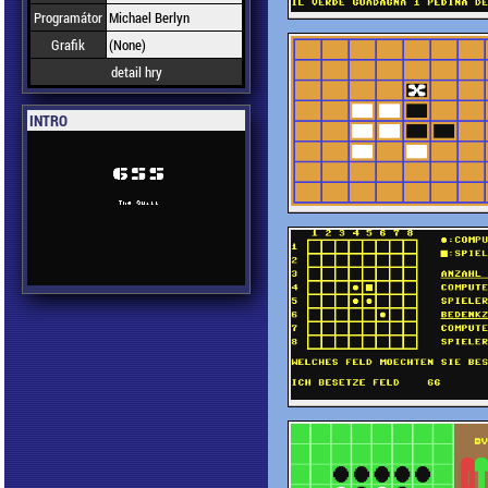
Programátor
Michael Berlyn
Grafik
(None)
detail hry
INTRO