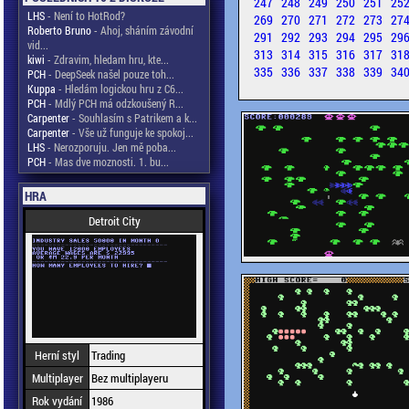
247
248
249
250
251
25
LHS
- Není to HotRod?
269
270
271
272
273
27
Roberto Bruno
- Ahoj, sháním závodní
291
292
293
294
295
29
vid...
313
314
315
316
317
31
kiwi
- Zdravim, hledam hru, kte...
335
336
337
338
339
34
PCH
- DeepSeek našel pouze toh...
Kuppa
- Hledám logickou hru z C6...
PCH
- Mdlý PCH má odzkoušený R...
Carpenter
- Souhlasím s Patrikem a k...
Carpenter
- Vše už funguje ke spokoj...
LHS
- Nerozporuju. Jen mě poba...
PCH
- Mas dve moznosti. 1. bu...
HRA
Detroit City
Herní styl
Trading
Multiplayer
Bez multiplayeru
Rok vydání
1986