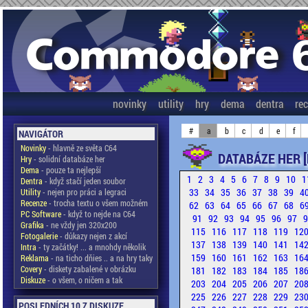
novinky
utility
hry
dema
dentra
re
#
a
b
c
d
e
f
NAVIGÁTOR
Novinky
- hlavně ze světa C64
DATABÁZE HER [
Hry
- solidní databáze her
Dema
- pouze ta nejlepší
1
2
3
4
5
6
7
8
9
10
1
Dentra
- když stačí jeden soubor
33
34
35
36
37
38
39
4
Utility
- nejen pro práci a legraci
Recenze
- trocha textu o všem možném
62
63
64
65
66
67
68
6
PC Software
- když to nejde na C64
91
92
93
94
95
96
97
Grafika
- ne vždy jen 320x200
115
116
117
118
119
12
Fotogalerie
- důkazy nejen z akcí
137
138
139
140
141
14
Intra
- ty začátky! ... a mnohdy několik
159
160
161
162
163
16
Reklama
- na ticho dňies .. a na hry taky
Covery
- diskety zabalené v obrázku
181
182
183
184
185
18
Diskuze
- o všem, o ničem a tak
203
204
205
206
207
20
225
226
227
228
229
23
POSLEDNÍCH 10 Z DISKUZE