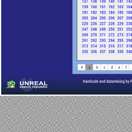
137
138
139
140
141
14
159
160
161
162
163
16
181
182
183
184
185
18
203
204
205
206
207
20
225
226
227
228
229
23
247
248
249
250
251
25
269
270
271
272
273
27
291
292
293
294
295
29
313
314
315
316
317
31
335
336
337
338
339
34
#
a
b
c
d
e
f
Hardcode and datamining by 