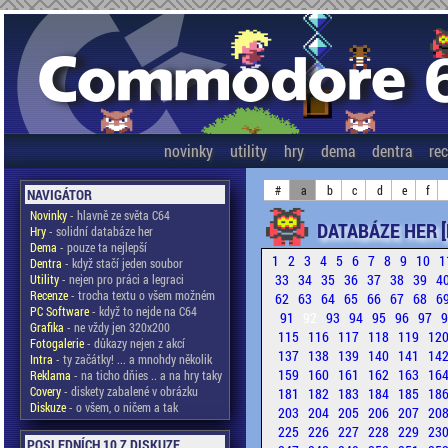
novinky
utility
hry
dema
dentra
re
#
a
b
c
d
e
f
NAVIGÁTOR
Novinky
- hlavně ze světa C64
DATABÁZE HER [
Hry
- solidní databáze her
Dema
- pouze ta nejlepší
1
2
3
4
5
6
7
8
9
10
1
Dentra
- když stačí jeden soubor
33
34
35
36
37
38
39
4
Utility
- nejen pro práci a legraci
Recenze
- trocha textu o všem možném
62
63
64
65
66
67
68
6
PC Software
- když to nejde na C64
91
92
93
94
95
96
97
Grafika
- ne vždy jen 320x200
115
116
117
118
119
12
Fotogalerie
- důkazy nejen z akcí
137
138
139
140
141
14
Intra
- ty začátky! ... a mnohdy několik
159
160
161
162
163
16
Reklama
- na ticho dňies .. a na hry taky
Covery
- diskety zabalené v obrázku
181
182
183
184
185
18
Diskuze
- o všem, o ničem a tak
203
204
205
206
207
20
225
226
227
228
229
23
POSLEDNÍCH 10 Z DISKUZE