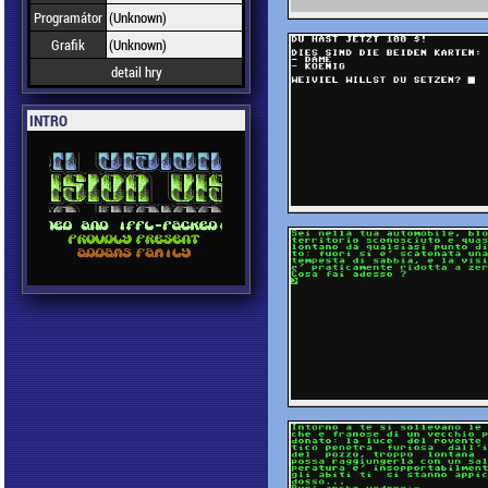
Programátor
(Unknown)
Grafik
(Unknown)
detail hry
INTRO