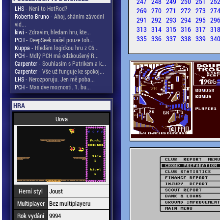
247
248
249
250
251
25
LHS
- Není to HotRod?
269
270
271
272
273
27
Roberto Bruno
- Ahoj, sháním závodní
291
292
293
294
295
29
vid...
313
314
315
316
317
31
kiwi
- Zdravim, hledam hru, kte...
335
336
337
338
339
34
PCH
- DeepSeek našel pouze toh...
Kuppa
- Hledám logickou hru z C6...
PCH
- Mdlý PCH má odzkoušený R...
Carpenter
- Souhlasím s Patrikem a k...
Carpenter
- Vše už funguje ke spokoj...
LHS
- Nerozporuju. Jen mě poba...
PCH
- Mas dve moznosti. 1. bu...
HRA
Uova
Herní styl
Joust
Multiplayer
Bez multiplayeru
Rok vydání
9994