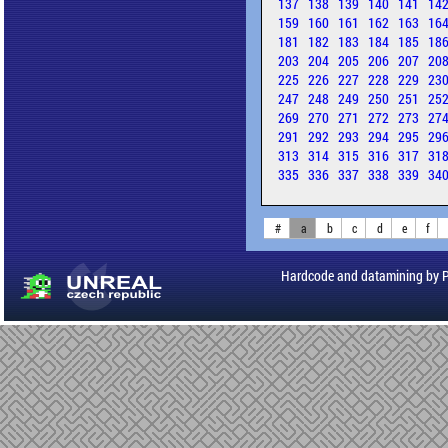
137
138
139
140
141
14
159
160
161
162
163
16
181
182
183
184
185
18
203
204
205
206
207
20
225
226
227
228
229
23
247
248
249
250
251
25
269
270
271
272
273
27
291
292
293
294
295
29
313
314
315
316
317
31
335
336
337
338
339
34
#
a
b
c
d
e
f
Hardcode and datamining by 