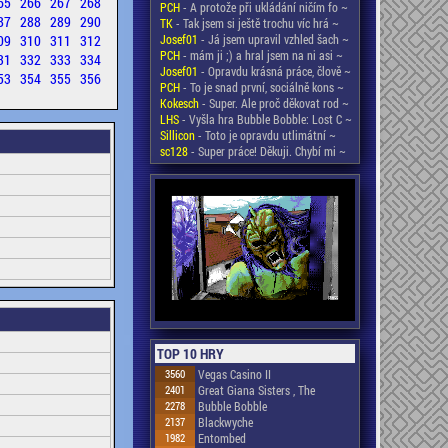
65
266
267
268
PCH
- A protože při ukládání ničím fo ~
87
288
289
290
TK
- Tak jsem si ještě trochu víc hrá ~
09
310
311
312
Josef01
- Já jsem upravil vzhled šach ~
PCH
- mám ji ;) a hral jsem na ni asi ~
31
332
333
334
Josef01
- Opravdu krásná práce, člově ~
53
354
355
356
PCH
- To je snad první, sociálně kons ~
Kokesch
- Super. Ale proč děkovat rod ~
LHS
- Vyšla hra Bubble Bobble: Lost C ~
Sillicon
- Toto je opravdu utlimátní ~
sc128
- Super práce! Děkuji. Chybí mi ~
TOP 10 HRY
3560
Vegas Casino II
2401
Great Giana Sisters , The
2278
Bubble Bobble
2137
Blackwyche
1982
Entombed