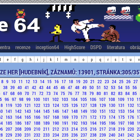
entra
recenze
inception64
HighScore
DSPD
literatura
obrá
d
e
f
g
h
i
j
k
l
m
n
o
p
q
r
s
t
u
v
ZE HER [HUDEBNÍK], ZÁZNAMŮ: 13901, STRÁNKA:305/35
8
9
10
11
12
13
14
15
16
17
18
19
20
21
22
23
24
25
26
27
7
38
39
40
41
42
43
44
45
46
47
48
49
50
51
52
53
54
55
56
6
67
68
69
70
71
72
73
74
75
76
77
78
79
80
81
82
83
84
85
5
96
97
98
99
100
101
102
103
104
105
106
107
108
109
110
1
18
119
120
121
122
123
124
125
126
127
128
129
130
131
132
1
40
141
142
143
144
145
146
147
148
149
150
151
152
153
154
1
62
163
164
165
166
167
168
169
170
171
172
173
174
175
176
1
84
185
186
187
188
189
190
191
192
193
194
195
196
197
198
1
06
207
208
209
210
211
212
213
214
215
216
217
218
219
220
2
28
229
230
231
232
233
234
235
236
237
238
239
240
241
242
2