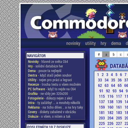
novinky
utility
hry
dema
d
#
a
b
c
NAVIGÁTOR
Novinky
- hlavně ze světa C64
DATABÁ
Hry
- solidní databáze her
Dema
- pouze ta nejlepší
1
2
3
4
5
6
7
Dentra
- když stačí jeden soubor
33
34
35
36
3
Utility
- nejen pro práci a legraci
Recenze
- trocha textu o všem možném
62
63
64
65
6
PC Software
- když to nejde na C64
91
92
93
94
9
Grafika
- ne vždy jen 320x200
115
116
117
1
Fotogalerie
- důkazy nejen z akcí
137
138
139
1
Intra
- ty začátky! ... a mnohdy několik
159
160
161
1
Reklama
- na ticho dňies .. a na hry taky
Covery
- diskety zabalené v obrázku
181
182
183
1
Diskuze
- o všem, o ničem a tak
203
204
205
2
225
226
227
2
POSLEDNÍCH 10 Z DISKUZE