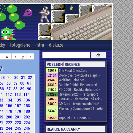
zky
fotogalerie
intra
diskuze
w
x
y
z
POSLEDNÍ RECENZE
7
48918
The Final ChessCard
52104
Skoro dva roky života s apli ~
28
29
30
31
32
49443
Wolfling Reloaded
57
58
59
60
61
48319
Bubble Bobble Remastered
86
87
88
89
90
51625
FD-2000 - Replika disketové ~
11
112
113
114
53297
Revision 2023 - Pártyreport
54879
8MIDAS - Tak trochu jiná ark ~
33
134
135
136
54030
GP Cars - česká závodní hra! ~
55
156
157
158
Přenosný Commodore 64 - uHel
77
178
179
180
54349
~
99
200
201
202
53565
Tupouni 1 a Tupouni 2
21
222
223
224
43
244
245
246
REAKCE NA ČLÁNKY