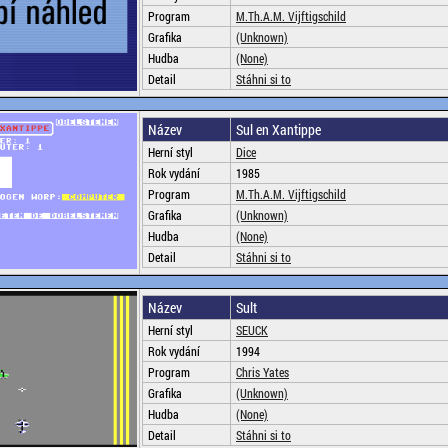
Program
M.Th.A.M. Vijftigschild
Grafika
(Unknown)
Hudba
(None)
Detail
Stáhni si to
Název
Sul en Xantippe
Herní styl
Dice
Rok vydání
1985
Program
M.Th.A.M. Vijftigschild
Grafika
(Unknown)
Hudba
(None)
Detail
Stáhni si to
Název
Sult
Herní styl
SEUCK
Rok vydání
1994
Program
Chris Yates
Grafika
(Unknown)
Hudba
(None)
Detail
Stáhni si to