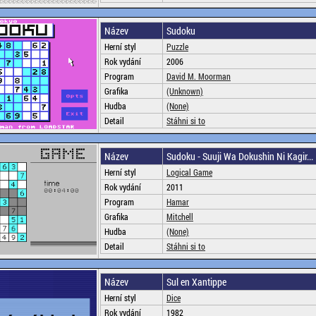
Název
Sudoku
Herní styl
Puzzle
Rok vydání
2006
Program
David M. Moorman
Grafika
(Unknown)
Hudba
(None)
Detail
Stáhni si to
Název
Sudoku - Suuji Wa Dokushin Ni Kagir...
Herní styl
Logical Game
Rok vydání
2011
Program
Hamar
Grafika
Mitchell
Hudba
(None)
Detail
Stáhni si to
Název
Sul en Xantippe
Herní styl
Dice
Rok vydání
1982