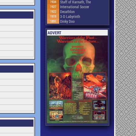
1934
Staff of Karnath, The
1927
International Soccer
1922
Decathlon
1919
3-D Labyrinth
1891
Dinky Doo
ADVERT