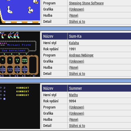
Program
Stepping Stone Software
Grafika
(Unknown)
Hudba
(None)
Detail
Stáhni si to
Název
Sum-Ka
Herní styl
Kalaha
Rok vydání
1991
Program
Andreas Nebinger
Grafika
(Unknown)
Hudba
(None)
Detail
Stáhni si to
Název
Summer
Herní styl
Maths
Rok vydání
9994
Program
(Unknown)
Grafika
(Unknown)
Hudba
(None)
Detail
Stáhni si to