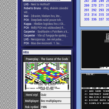
247
248
249
2
LHS
- Není to HotRod?
269
270
271
2
Roberto Bruno
- Ahoj, sháním závodní
291
292
293
2
vid...
313
314
315
3
kiwi
- Zdravim, hledam hru, kte...
335
336
337
3
PCH
- DeepSeek našel pouze toh...
Kuppa
- Hledám logickou hru z C6...
PCH
- Mdlý PCH má odzkoušený R...
Carpenter
- Souhlasím s Patrikem a k...
Carpenter
- Vše už funguje ke spokoj...
LHS
- Nerozporuju. Jen mě poba...
PCH
- Mas dve moznosti. 1. bu...
HRA
Powerplay - The Game of the Gods
Herní styl
Quiz
Multiplayer
Bez multiplayeru
Rok vydání
1986