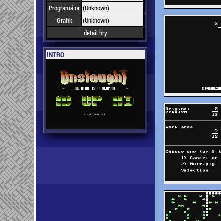
Programátor
(Unknown)
Grafik
(Unknown)
detail hry
INTRO