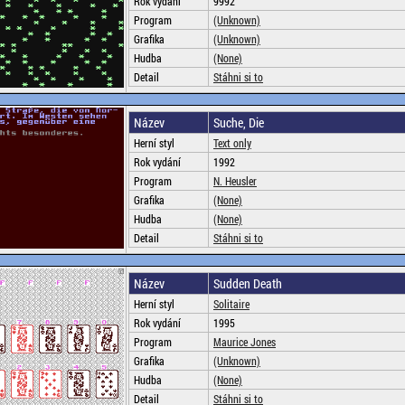
Rok vydání
9992
Program
(Unknown)
Grafika
(Unknown)
Hudba
(None)
Detail
Stáhni si to
Název
Suche, Die
Herní styl
Text only
Rok vydání
1992
Program
N. Heusler
Grafika
(None)
Hudba
(None)
Detail
Stáhni si to
Název
Sudden Death
Herní styl
Solitaire
Rok vydání
1995
Program
Maurice Jones
Grafika
(Unknown)
Hudba
(None)
Detail
Stáhni si to