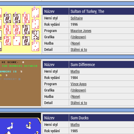
Název
Sultan of Turkey, The
Herní styl
Solitaire
Rok vydání
1996
Program
Maurice Jones
Grafika
(Unknown)
Hudba
(None)
Detail
Stáhni si to
Název
Sum Difference
Herní styl
Maths
Rok vydání
1984
Program
Vince Apps
Grafika
(Unknown)
Hudba
(None)
Detail
Stáhni si to
Název
Sum Ducks
Herní styl
Maths
Rok vydání
1985