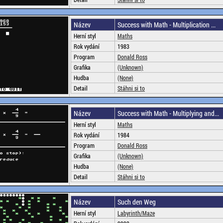
Název
Success with Math - Multiplication ...
Herní styl
Maths
Rok vydání
1983
Program
Donald Ross
Grafika
(Unknown)
Hudba
(None)
Detail
Stáhni si to
Název
Success with Math - Multiplying and...
Herní styl
Maths
Rok vydání
1984
Program
Donald Ross
Grafika
(Unknown)
Hudba
(None)
Detail
Stáhni si to
Název
Such den Weg
Herní styl
Labyrinth/Maze