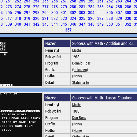
50
251
252
253
254
255
256
257
258
259
260
261
262
263
264
2
72
273
274
275
276
277
278
279
280
281
282
283
284
285
286
2
94
295
296
297
298
299
300
301
302
303
304
305
306
307
308
3
16
317
318
319
320
321
322
323
324
325
326
327
328
329
330
3
38
339
340
341
342
343
344
345
346
347
348
349
350
351
352
3
357
Název
Success with Math - Addition and Su...
Herní styl
Maths
Rok vydání
1983
Program
Donald Ross
Grafika
(Unknown)
Hudba
(None)
Detail
Stáhni si to
Název
Success with Math - Linear Equation...
Herní styl
Maths
Rok vydání
1983
Program
Don Ross
Grafika
(None)
Hudba
(None)
Detail
Stáhni si to