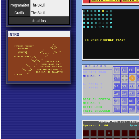
Programátor
The Skull
Grafik
The Skull
detail hry
INTRO