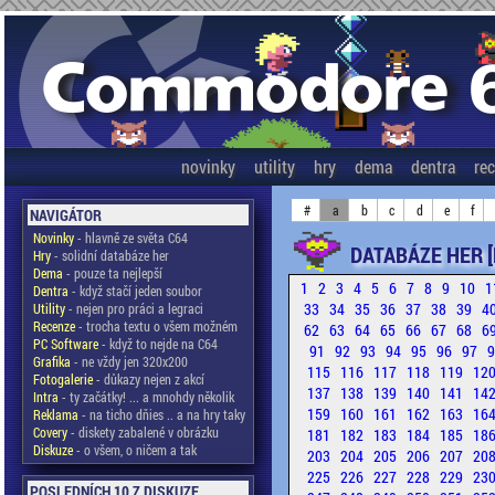
novinky
utility
hry
dema
dentra
re
#
a
b
c
d
e
f
NAVIGÁTOR
Novinky
- hlavně ze světa C64
DATABÁZE HER [
Hry
- solidní databáze her
Dema
- pouze ta nejlepší
1
2
3
4
5
6
7
8
9
10
1
Dentra
- když stačí jeden soubor
33
34
35
36
37
38
39
4
Utility
- nejen pro práci a legraci
Recenze
- trocha textu o všem možném
62
63
64
65
66
67
68
6
PC Software
- když to nejde na C64
91
92
93
94
95
96
97
Grafika
- ne vždy jen 320x200
115
116
117
118
119
12
Fotogalerie
- důkazy nejen z akcí
137
138
139
140
141
14
Intra
- ty začátky! ... a mnohdy několik
159
160
161
162
163
16
Reklama
- na ticho dňies .. a na hry taky
Covery
- diskety zabalené v obrázku
181
182
183
184
185
18
Diskuze
- o všem, o ničem a tak
203
204
205
206
207
20
225
226
227
228
229
23
POSLEDNÍCH 10 Z DISKUZE