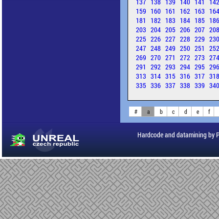
137
138
139
140
141
14
159
160
161
162
163
16
181
182
183
184
185
18
203
204
205
206
207
20
225
226
227
228
229
23
247
248
249
250
251
25
269
270
271
272
273
27
291
292
293
294
295
29
313
314
315
316
317
31
335
336
337
338
339
34
#
a
b
c
d
e
f
Hardcode and datamining by 