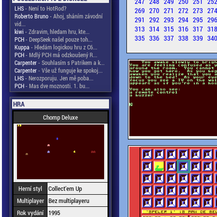
247
248
249
250
251
25
LHS
- Není to HotRod?
269
270
271
272
273
27
Roberto Bruno
- Ahoj, sháním závodní
291
292
293
294
295
29
vid...
313
314
315
316
317
31
kiwi
- Zdravim, hledam hru, kte...
335
336
337
338
339
34
PCH
- DeepSeek našel pouze toh...
Kuppa
- Hledám logickou hru z C6...
PCH
- Mdlý PCH má odzkoušený R...
Carpenter
- Souhlasím s Patrikem a k...
Carpenter
- Vše už funguje ke spokoj...
LHS
- Nerozporuju. Jen mě poba...
PCH
- Mas dve moznosti. 1. bu...
HRA
Chomp Deluxe
Herní styl
Collect'em Up
Multiplayer
Bez multiplayeru
Rok vydání
1995