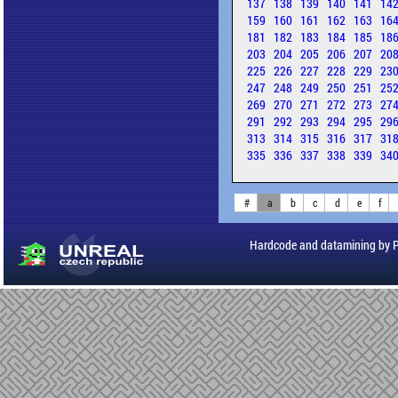
137
138
139
140
141
14
159
160
161
162
163
16
181
182
183
184
185
18
203
204
205
206
207
20
225
226
227
228
229
23
247
248
249
250
251
25
269
270
271
272
273
27
291
292
293
294
295
29
313
314
315
316
317
31
335
336
337
338
339
34
#
a
b
c
d
e
f
Hardcode and datamining by 