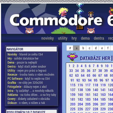
novinky
utility
hry
dema
dentra
re
#
a
b
c
d
e
f
NAVIGÁTOR
Novinky
- hlavně ze světa C64
DATABÁZE HER [
Hry
- solidní databáze her
Dema
- pouze ta nejlepší
1
2
3
4
5
6
7
8
9
10
1
Dentra
- když stačí jeden soubor
33
34
35
36
37
38
39
4
Utility
- nejen pro práci a legraci
Recenze
- trocha textu o všem možném
62
63
64
65
66
67
68
6
PC Software
- když to nejde na C64
91
92
93
94
95
96
97
Grafika
- ne vždy jen 320x200
115
116
117
118
119
12
Fotogalerie
- důkazy nejen z akcí
137
138
139
140
141
14
Intra
- ty začátky! ... a mnohdy několik
159
160
161
162
163
16
Reklama
- na ticho dňies .. a na hry taky
Covery
- diskety zabalené v obrázku
181
182
183
184
185
18
Diskuze
- o všem, o ničem a tak
203
204
205
206
207
20
225
226
227
228
229
23
POSLEDNÍCH 10 Z DISKUZE