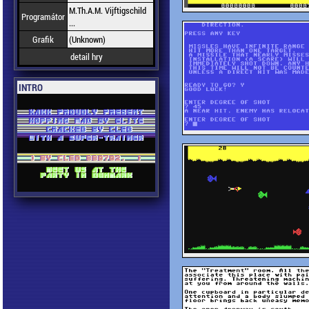
M.Th.A.M. Vijftigschild
Programátor
...
Grafik
(Unknown)
detail hry
INTRO