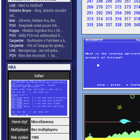
247
248
249
250
251
25
LHS
- Není to HotRod?
269
270
271
272
273
27
Roberto Bruno
- Ahoj, sháním závodní
291
292
293
294
295
29
vid...
313
314
315
316
317
31
kiwi
- Zdravim, hledam hru, kte...
335
336
337
338
339
34
PCH
- DeepSeek našel pouze toh...
Kuppa
- Hledám logickou hru z C6...
PCH
- Mdlý PCH má odzkoušený R...
Carpenter
- Souhlasím s Patrikem a k...
Carpenter
- Vše už funguje ke spokoj...
LHS
- Nerozporuju. Jen mě poba...
PCH
- Mas dve moznosti. 1. bu...
HRA
Safari
Herní styl
Miscellaneous
Multiplayer
Bez multiplayeru
Rok vydání
1985