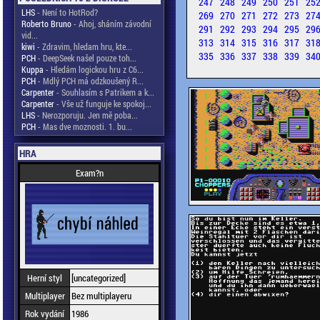
247
248
249
250
251
25
LHS
- Není to HotRod?
269
270
271
272
273
27
Roberto Bruno
- Ahoj, sháním závodní
291
292
293
294
295
29
vid...
313
314
315
316
317
31
kiwi
- Zdravim, hledam hru, kte...
335
336
337
338
339
34
PCH
- DeepSeek našel pouze toh...
Kuppa
- Hledám logickou hru z C6...
PCH
- Mdlý PCH má odzkoušený R...
Carpenter
- Souhlasím s Patrikem a k...
Carpenter
- Vše už funguje ke spokoj...
LHS
- Nerozporuju. Jen mě poba...
PCH
- Mas dve moznosti. 1. bu...
HRA
Exam?n
Herní styl
[uncategorized]
Multiplayer
Bez multiplayeru
Rok vydání
1986