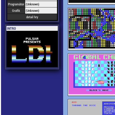
Programátor
(Unknown)
Grafik
(Unknown)
detail hry
INTRO