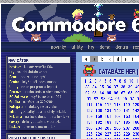
novinky
utility
hry
dema
dentra
re
#
a
b
c
d
e
f
NAVIGÁTOR
Novinky
- hlavně ze světa C64
DATABÁZE HER [
Hry
- solidní databáze her
Dema
- pouze ta nejlepší
1
2
3
4
5
6
7
8
9
10
1
Dentra
- když stačí jeden soubor
33
34
35
36
37
38
39
4
Utility
- nejen pro práci a legraci
Recenze
- trocha textu o všem možném
62
63
64
65
66
67
68
6
PC Software
- když to nejde na C64
91
92
93
94
95
96
97
Grafika
- ne vždy jen 320x200
115
116
117
118
119
12
Fotogalerie
- důkazy nejen z akcí
137
138
139
140
141
14
Intra
- ty začátky! ... a mnohdy několik
159
160
161
162
163
16
Reklama
- na ticho dňies .. a na hry taky
Covery
- diskety zabalené v obrázku
181
182
183
184
185
18
Diskuze
- o všem, o ničem a tak
203
204
205
206
207
20
225
226
227
228
229
23
POSLEDNÍCH 10 Z DISKUZE