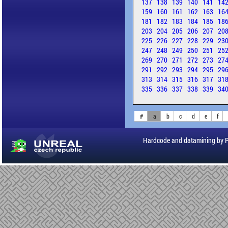
137
138
139
140
141
14
159
160
161
162
163
16
181
182
183
184
185
18
203
204
205
206
207
20
225
226
227
228
229
23
247
248
249
250
251
25
269
270
271
272
273
27
291
292
293
294
295
29
313
314
315
316
317
31
335
336
337
338
339
34
#
a
b
c
d
e
f
Hardcode and datamining by 