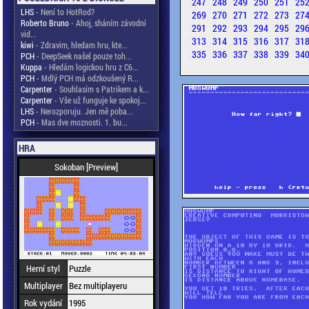
247
248
249
250
251
25
LHS
- Není to HotRod?
269
270
271
272
273
27
Roberto Bruno
- Ahoj, sháním závodní
291
292
293
294
295
29
vid...
313
314
315
316
317
31
kiwi
- Zdravim, hledam hru, kte...
335
336
337
338
339
34
PCH
- DeepSeek našel pouze toh...
Kuppa
- Hledám logickou hru z C6...
PCH
- Mdlý PCH má odzkoušený R...
Carpenter
- Souhlasím s Patrikem a k...
Carpenter
- Vše už funguje ke spokoj...
LHS
- Nerozporuju. Jen mě poba...
PCH
- Mas dve moznosti. 1. bu...
HRA
Sokoban [Preview]
Herní styl
Puzzle
Multiplayer
Bez multiplayeru
Rok vydání
1995