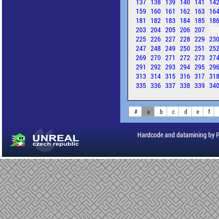
137
138
139
140
141
14
159
160
161
162
163
16
181
182
183
184
185
18
203
204
205
206
207
20
225
226
227
228
229
23
247
248
249
250
251
25
269
270
271
272
273
27
291
292
293
294
295
29
313
314
315
316
317
31
335
336
337
338
339
34
#
a
b
c
d
e
f
Hardcode and datamining by 