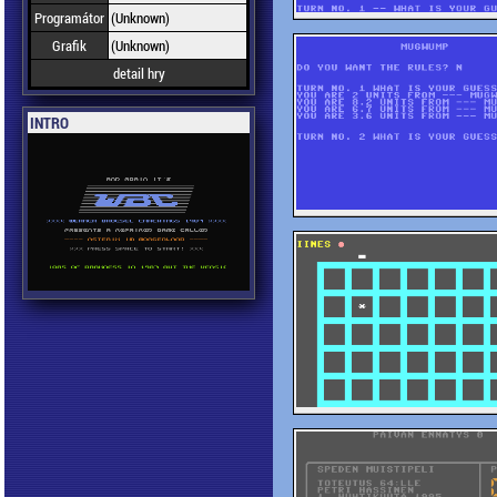
Programátor
(Unknown)
Grafik
(Unknown)
detail hry
INTRO