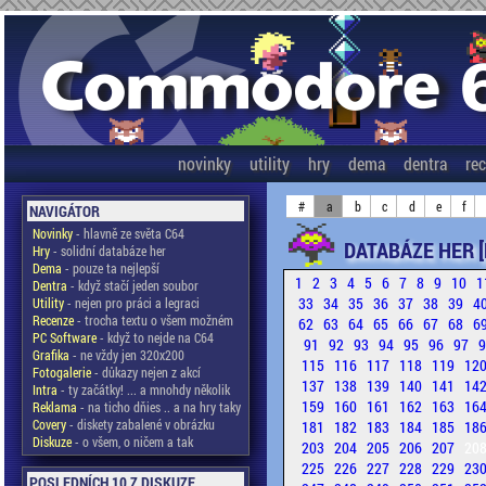
novinky
utility
hry
dema
dentra
re
#
a
b
c
d
e
f
NAVIGÁTOR
Novinky
- hlavně ze světa C64
DATABÁZE HER [
Hry
- solidní databáze her
Dema
- pouze ta nejlepší
1
2
3
4
5
6
7
8
9
10
1
Dentra
- když stačí jeden soubor
33
34
35
36
37
38
39
4
Utility
- nejen pro práci a legraci
Recenze
- trocha textu o všem možném
62
63
64
65
66
67
68
6
PC Software
- když to nejde na C64
91
92
93
94
95
96
97
Grafika
- ne vždy jen 320x200
115
116
117
118
119
12
Fotogalerie
- důkazy nejen z akcí
137
138
139
140
141
14
Intra
- ty začátky! ... a mnohdy několik
159
160
161
162
163
16
Reklama
- na ticho dňies .. a na hry taky
Covery
- diskety zabalené v obrázku
181
182
183
184
185
18
Diskuze
- o všem, o ničem a tak
203
204
205
206
207
20
225
226
227
228
229
23
POSLEDNÍCH 10 Z DISKUZE