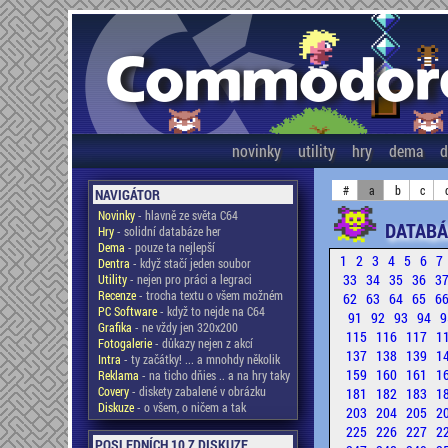
novinky
utility
hry
dema
d
#
a
b
c
NAVIGÁTOR
Novinky
- hlavně ze světa C64
DATABÁ
Hry
- solidní databáze her
Dema
- pouze ta nejlepší
1
2
3
4
5
6
7
Dentra
- když stačí jeden soubor
33
34
35
36
3
Utility
- nejen pro práci a legraci
Recenze
- trocha textu o všem možném
62
63
64
65
6
PC Software
- když to nejde na C64
91
92
93
94
9
Grafika
- ne vždy jen 320x200
115
116
117
1
Fotogalerie
- důkazy nejen z akcí
137
138
139
1
Intra
- ty začátky! ... a mnohdy několik
159
160
161
1
Reklama
- na ticho dňies .. a na hry taky
Covery
- diskety zabalené v obrázku
181
182
183
1
Diskuze
- o všem, o ničem a tak
203
204
205
2
225
226
227
2
POSLEDNÍCH 10 Z DISKUZE