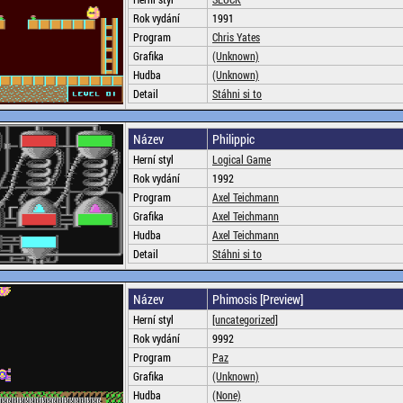
Rok vydání
1991
Program
Chris Yates
Grafika
(Unknown)
Hudba
(Unknown)
Detail
Stáhni si to
Název
Philippic
Herní styl
Logical Game
Rok vydání
1992
Program
Axel Teichmann
Grafika
Axel Teichmann
Hudba
Axel Teichmann
Detail
Stáhni si to
Název
Phimosis [Preview]
Herní styl
[uncategorized]
Rok vydání
9992
Program
Paz
Grafika
(Unknown)
Hudba
(None)