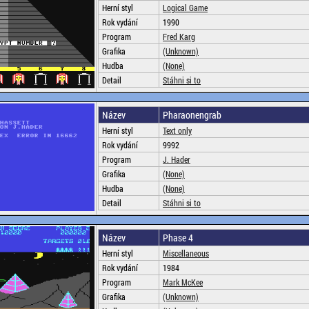
Herní styl
Logical Game
Rok vydání
1990
Program
Fred Karg
Grafika
(Unknown)
Hudba
(None)
Detail
Stáhni si to
Název
Pharaonengrab
Herní styl
Text only
Rok vydání
9992
Program
J. Hader
Grafika
(None)
Hudba
(None)
Detail
Stáhni si to
Název
Phase 4
Herní styl
Miscellaneous
Rok vydání
1984
Program
Mark McKee
Grafika
(Unknown)