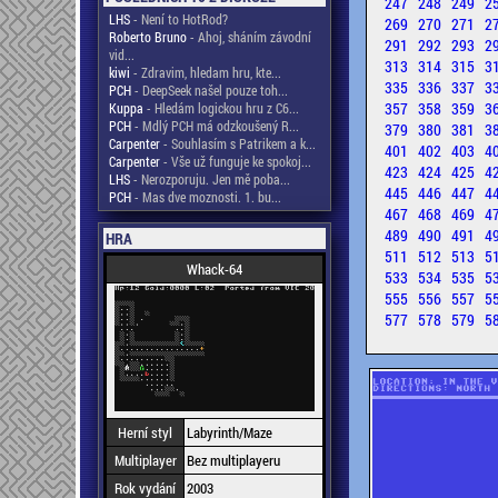
247
248
249
2
LHS
- Není to HotRod?
269
270
271
2
Roberto Bruno
- Ahoj, sháním závodní
291
292
293
2
vid...
313
314
315
3
kiwi
- Zdravim, hledam hru, kte...
335
336
337
3
PCH
- DeepSeek našel pouze toh...
357
358
359
3
Kuppa
- Hledám logickou hru z C6...
PCH
- Mdlý PCH má odzkoušený R...
379
380
381
3
Carpenter
- Souhlasím s Patrikem a k...
401
402
403
4
Carpenter
- Vše už funguje ke spokoj...
423
424
425
4
LHS
- Nerozporuju. Jen mě poba...
445
446
447
4
PCH
- Mas dve moznosti. 1. bu...
467
468
469
4
489
490
491
4
HRA
511
512
513
5
Whack-64
533
534
535
5
555
556
557
5
577
578
579
5
Herní styl
Labyrinth/Maze
Multiplayer
Bez multiplayeru
Rok vydání
2003