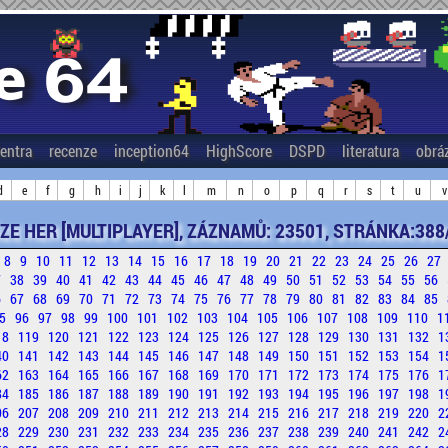
entra
recenze
inception64
HighScore
DSPD
literatura
obrá
d
e
f
g
h
i
j
k
l
m
n
o
p
q
r
s
t
u
v
ZE HER [MULTIPLAYER], ZÁZNAMŮ: 23501, STRÁNKA:388
8
9
10
11
12
13
14
15
16
17
18
19
20
21
22
23
24
25
26
27
7
38
39
40
41
42
43
44
45
46
47
48
49
50
51
52
53
54
55
56
6
67
68
69
70
71
72
73
74
75
76
77
78
79
80
81
82
83
84
85
5
96
97
98
99
100
101
102
103
104
105
106
107
108
109
110
1
18
119
120
121
122
123
124
125
126
127
128
129
130
131
132
1
40
141
142
143
144
145
146
147
148
149
150
151
152
153
154
1
62
163
164
165
166
167
168
169
170
171
172
173
174
175
176
1
84
185
186
187
188
189
190
191
192
193
194
195
196
197
198
1
06
207
208
209
210
211
212
213
214
215
216
217
218
219
220
2
28
229
230
231
232
233
234
235
236
237
238
239
240
241
242
2