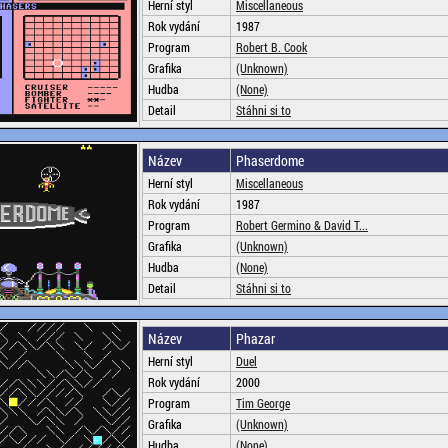
Herní styl
Miscellaneous
Rok vydání
1987
Program
Robert B. Cook
Grafika
(Unknown)
Hudba
(None)
Detail
Stáhni si to
Název
Phaserdome
Herní styl
Miscellaneous
Rok vydání
1987
Program
Robert Germino & David T...
Grafika
(Unknown)
Hudba
(None)
Detail
Stáhni si to
Název
Phazar
Herní styl
Duel
Rok vydání
2000
Program
Tim George
Grafika
(Unknown)
Hudba
(None)