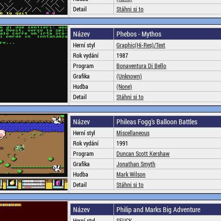
Detail
Stáhni si to
Název
Phebos - Mythos
Herní styl
Graphic(Hi-Res)/Text
Rok vydání
1987
Program
Bonaventura Di Bello
Grafika
(Unknown)
Hudba
(None)
Detail
Stáhni si to
Název
Phileas Fogg's Balloon Battles
Herní styl
Miscellaneous
Rok vydání
1991
Program
Duncan Scott Kershaw
Grafika
Jonathan Smyth
Hudba
Mark Wilson
Detail
Stáhni si to
Název
Philip and Marks Big Adventure
Herní styl
SEUCK