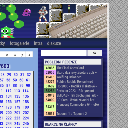
zky
fotogalerie
intra
diskuze
w
x
y
z
POSLEDNÍ RECENZE
/603
48885
The Final ChessCard
52055
Skoro dva roky života s apli ~
28
29
30
31
32
49415
Wolfling Reloaded
57
58
59
60
61
48275
Bubble Bobble Remastered
86
87
88
89
90
51602
FD-2000 - Replika disketové ~
11
112
113
114
53258
Revision 2023 - Pártyreport
54843
8MIDAS - Tak trochu jiná ark ~
33
134
135
136
54009
GP Cars - česká závodní hra! ~
55
156
157
158
Přenosný Commodore 64 - uHel
77
178
179
180
54317
~
99
200
201
202
53531
Tupouni 1 a Tupouni 2
21
222
223
224
43
244
245
246
REAKCE NA ČLÁNKY