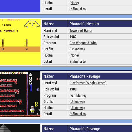
Hudba
(None)
Detail
Stáhni si to
Název
Pharaoh's Needles
Herní styl
Towers of Hanoi
Rok vydání
1982
Program
Ron Wagner & Wim
Grafika
(Unknown)
Hudba
(None)
Detail
Stáhni si to
Název
Pharaoh's Revenge
Herní styl
Platformer (Single Screen)
Rok vydání
1988
Program
Ivan Manley
Grafika
(Unknown)
Hudba
(Unknown)
Detail
Stáhni si to
Název
Pharaoh's Revenge