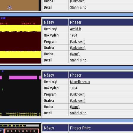
Hudba
(Unknown)
Detail
Stáhni si to
Název
Phaser
Herní styl
Avoid it
Rok vydání
1984
Program
(Unknown)
Grafika
(Unknown)
Hudba
(None)
Detail
Stáhni si to
Název
Phaser
Herní styl
Miscellaneous
Rok vydání
1984
Program
(Unknown)
Grafika
(Unknown)
Hudba
(None)
Detail
Stáhni si to
Název
Phaser Phire