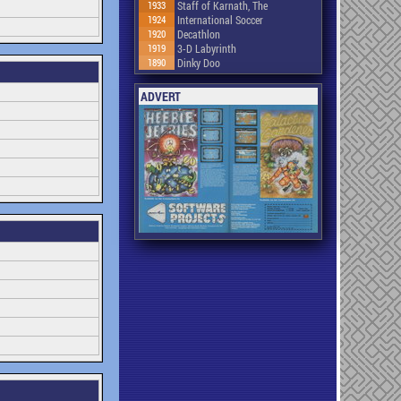
1933
Staff of Karnath, The
1924
International Soccer
1920
Decathlon
1919
3-D Labyrinth
1890
Dinky Doo
ADVERT