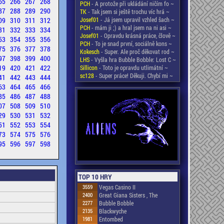
65
266
267
268
PCH
- A protože při ukládání ničím fo ~
87
288
289
290
TK
- Tak jsem si ještě trochu víc hrá ~
09
310
311
312
Josef01
- Já jsem upravil vzhled šach ~
PCH
- mám ji ;) a hral jsem na ni asi ~
31
332
333
334
Josef01
- Opravdu krásná práce, člově ~
53
354
355
356
PCH
- To je snad první, sociálně kons ~
75
376
377
378
Kokesch
- Super. Ale proč děkovat rod ~
97
398
399
400
LHS
- Vyšla hra Bubble Bobble: Lost C ~
19
420
421
422
Sillicon
- Toto je opravdu utlimátní ~
sc128
- Super práce! Děkuji. Chybí mi ~
41
442
443
444
63
464
465
466
85
486
487
488
07
508
509
510
29
530
531
532
51
552
553
554
73
574
575
576
95
596
597
598
TOP 10 HRY
3559
Vegas Casino II
2400
Great Giana Sisters , The
2277
Bubble Bobble
2135
Blackwyche
1981
Entombed