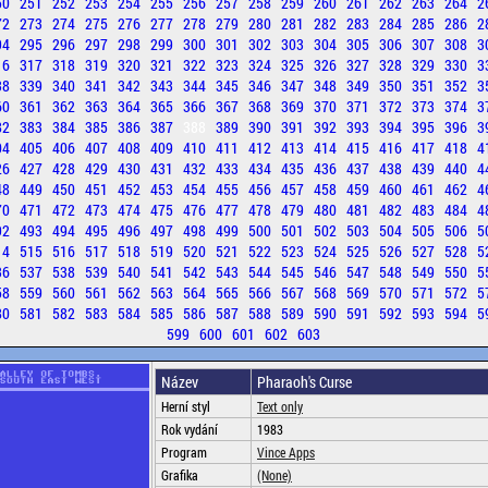
50
251
252
253
254
255
256
257
258
259
260
261
262
263
264
2
72
273
274
275
276
277
278
279
280
281
282
283
284
285
286
2
94
295
296
297
298
299
300
301
302
303
304
305
306
307
308
3
16
317
318
319
320
321
322
323
324
325
326
327
328
329
330
3
38
339
340
341
342
343
344
345
346
347
348
349
350
351
352
3
60
361
362
363
364
365
366
367
368
369
370
371
372
373
374
3
82
383
384
385
386
387
388
389
390
391
392
393
394
395
396
3
04
405
406
407
408
409
410
411
412
413
414
415
416
417
418
4
26
427
428
429
430
431
432
433
434
435
436
437
438
439
440
4
48
449
450
451
452
453
454
455
456
457
458
459
460
461
462
4
70
471
472
473
474
475
476
477
478
479
480
481
482
483
484
4
92
493
494
495
496
497
498
499
500
501
502
503
504
505
506
5
14
515
516
517
518
519
520
521
522
523
524
525
526
527
528
5
36
537
538
539
540
541
542
543
544
545
546
547
548
549
550
5
58
559
560
561
562
563
564
565
566
567
568
569
570
571
572
5
80
581
582
583
584
585
586
587
588
589
590
591
592
593
594
5
599
600
601
602
603
Název
Pharaoh's Curse
Herní styl
Text only
Rok vydání
1983
Program
Vince Apps
Grafika
(None)