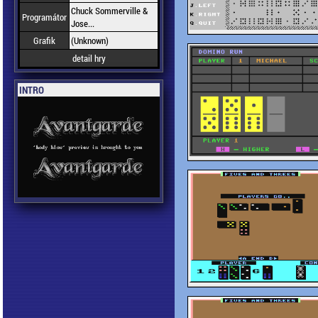
Chuck Sommerville &
Programátor
Jose...
Grafik
(Unknown)
detail hry
INTRO