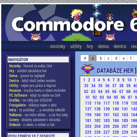
novinky
utility
hry
dema
dentra
re
#
a
b
c
d
e
f
NAVIGÁTOR
Novinky
- hlavně ze světa C64
DATABÁZE HER [
Hry
- solidní databáze her
Dema
- pouze ta nejlepší
1
2
3
4
5
6
7
8
9
10
1
Dentra
- když stačí jeden soubor
33
34
35
36
37
38
39
4
Utility
- nejen pro práci a legraci
Recenze
- trocha textu o všem možném
62
63
64
65
66
67
68
6
PC Software
- když to nejde na C64
91
92
93
94
95
96
97
Grafika
- ne vždy jen 320x200
115
116
117
118
119
12
Fotogalerie
- důkazy nejen z akcí
137
138
139
140
141
14
Intra
- ty začátky! ... a mnohdy několik
159
160
161
162
163
16
Reklama
- na ticho dňies .. a na hry taky
Covery
- diskety zabalené v obrázku
181
182
183
184
185
18
Diskuze
- o všem, o ničem a tak
203
204
205
206
207
20
225
226
227
228
229
23
POSLEDNÍCH 10 Z DISKUZE