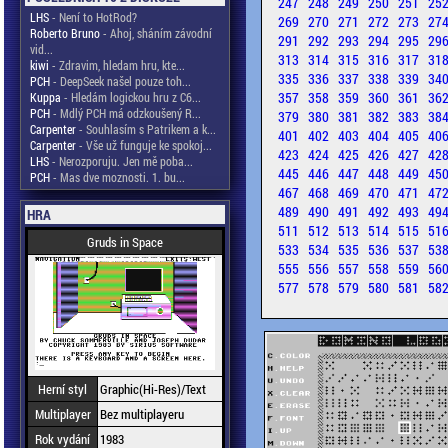
247
248
249
250
251
25
LHS
- Není to HotRod?
269
270
271
272
273
27
Roberto Bruno
- Ahoj, sháním závodní
291
292
293
294
295
29
vid...
313
314
315
316
317
31
kiwi
- Zdravim, hledam hru, kte...
335
336
337
338
339
34
PCH
- DeepSeek našel pouze toh...
357
358
359
360
361
36
Kuppa
- Hledám logickou hru z C6...
PCH
- Mdlý PCH má odzkoušený R...
379
380
381
382
383
38
Carpenter
- Souhlasím s Patrikem a k...
401
402
403
404
405
40
Carpenter
- Vše už funguje ke spokoj...
423
424
425
426
427
42
LHS
- Nerozporuju. Jen mě poba...
445
446
447
448
449
45
PCH
- Mas dve moznosti. 1. bu...
467
468
469
470
471
47
489
490
491
492
493
49
HRA
511
512
513
514
515
51
Gruds in Space
533
534
535
536
537
53
555
556
557
558
559
56
577
578
579
580
581
58
Herní styl
Graphic(Hi-Res)/Text
Multiplayer
Bez multiplayeru
Rok vydání
1983