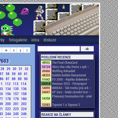
zky
fotogalerie
intra
diskuze
w
x
y
z
POSLEDNÍ RECENZE
/603
48932
The Final ChessCard
52124
Skoro dva roky života s apli ~
28
29
30
31
32
49466
Wolfling Reloaded
57
58
59
60
61
48333
Bubble Bobble Remastered
86
87
88
89
90
51642
FD-2000 - Replika disketové ~
11
112
113
114
53314
Revision 2023 - Pártyreport
54895
8MIDAS - Tak trochu jiná ark ~
33
134
135
136
54047
GP Cars - česká závodní hra! ~
55
156
157
158
Přenosný Commodore 64 - uHel
77
178
179
180
54358
~
99
200
201
202
53583
Tupouni 1 a Tupouni 2
21
222
223
224
43
244
245
246
REAKCE NA ČLÁNKY