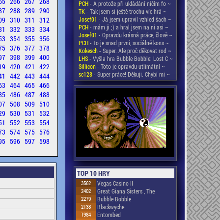
65
266
267
268
PCH
- A protože při ukládání ničím fo ~
87
288
289
290
TK
- Tak jsem si ještě trochu víc hrá ~
09
310
311
312
Josef01
- Já jsem upravil vzhled šach ~
PCH
- mám ji ;) a hral jsem na ni asi ~
31
332
333
334
Josef01
- Opravdu krásná práce, člově ~
53
354
355
356
PCH
- To je snad první, sociálně kons ~
75
376
377
378
Kokesch
- Super. Ale proč děkovat rod ~
97
398
399
400
LHS
- Vyšla hra Bubble Bobble: Lost C ~
19
420
421
422
Sillicon
- Toto je opravdu utlimátní ~
sc128
- Super práce! Děkuji. Chybí mi ~
41
442
443
444
63
464
465
466
85
486
487
488
07
508
509
510
29
530
531
532
51
552
553
554
73
574
575
576
95
596
597
598
TOP 10 HRY
3562
Vegas Casino II
2402
Great Giana Sisters , The
2279
Bubble Bobble
2138
Blackwyche
1984
Entombed