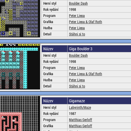
Herní styl
Boulder Dash
Rok vydání
1998
Program
Peter Liepa
Grafika
Peter Liepa & Olaf Roth
Hudba
Peter Liepa
Detail
Stáhni si to
Název
Giga Boulder 3
Herní styl
Boulder Dash
Rok vydání
1998
Program
Peter Liepa
Grafika
Peter Liepa & Olaf Roth
Hudba
Peter Liepa
Detail
Stáhni si to
Název
Gigamaze
Herní styl
Labyrinth/Maze
Rok vydání
1987
Program
Matthias Gerloff
Grafika
Matthias Gerloff