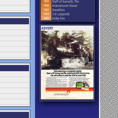
1934
Staff of Karnath, The
1928
International Soccer
1922
Decathlon
1919
3-D Labyrinth
1893
Dinky Doo
ADVERT