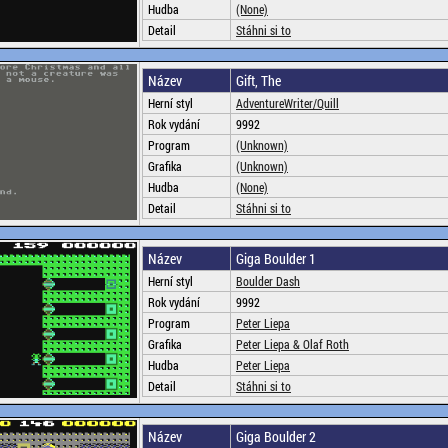
Hudba
(None)
Detail
Stáhni si to
Název
Gift, The
Herní styl
AdventureWriter/Quill
Rok vydání
9992
Program
(Unknown)
Grafika
(Unknown)
Hudba
(None)
Detail
Stáhni si to
Název
Giga Boulder 1
Herní styl
Boulder Dash
Rok vydání
9992
Program
Peter Liepa
Grafika
Peter Liepa & Olaf Roth
Hudba
Peter Liepa
Detail
Stáhni si to
Název
Giga Boulder 2