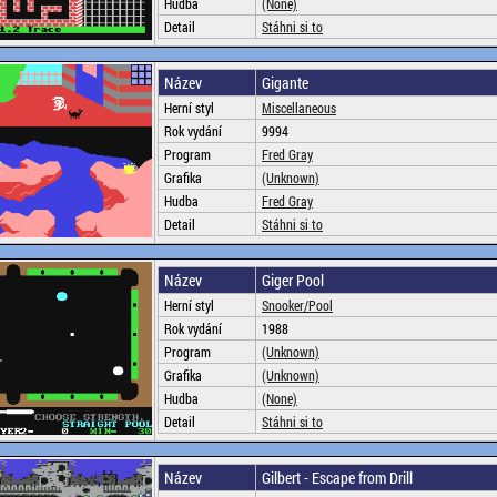
Hudba
(None)
Detail
Stáhni si to
Název
Gigante
Herní styl
Miscellaneous
Rok vydání
9994
Program
Fred Gray
Grafika
(Unknown)
Hudba
Fred Gray
Detail
Stáhni si to
Název
Giger Pool
Herní styl
Snooker/Pool
Rok vydání
1988
Program
(Unknown)
Grafika
(Unknown)
Hudba
(None)
Detail
Stáhni si to
Název
Gilbert - Escape from Drill