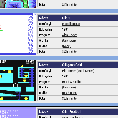
Detail
Stáhni si to
Název
Gilder
Herní styl
Miscellaneous
Rok vydání
1984
Program
Alan Keyser
Grafika
(Unknown)
Hudba
(None)
Detail
Stáhni si to
Název
Gilligans Gold
Herní styl
Platformer (Multi Screen)
Rok vydání
1984
Program
David A. Collier
Grafika
(Unknown)
Hudba
David Dunn
Detail
Stáhni si to
Název
Gilm Football
Herní styl
American Football