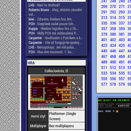
247
248
249
2
LHS
- Není to HotRod?
269
270
271
2
Roberto Bruno
- Ahoj, sháním závodní
291
292
293
2
vid...
313
314
315
3
kiwi
- Zdravim, hledam hru, kte...
335
336
337
3
PCH
- DeepSeek našel pouze toh...
357
358
359
3
Kuppa
- Hledám logickou hru z C6...
PCH
- Mdlý PCH má odzkoušený R...
379
380
381
3
Carpenter
- Souhlasím s Patrikem a k...
401
402
403
4
Carpenter
- Vše už funguje ke spokoj...
423
424
425
4
LHS
- Nerozporuju. Jen mě poba...
445
446
447
4
PCH
- Mas dve moznosti. 1. bu...
467
468
469
4
489
490
491
4
HRA
511
512
513
5
Collecionista, El
533
534
535
5
555
556
557
5
577
578
579
5
Platformer (Single
Herní styl
Screen)
Multiplayer
Bez multiplayeru