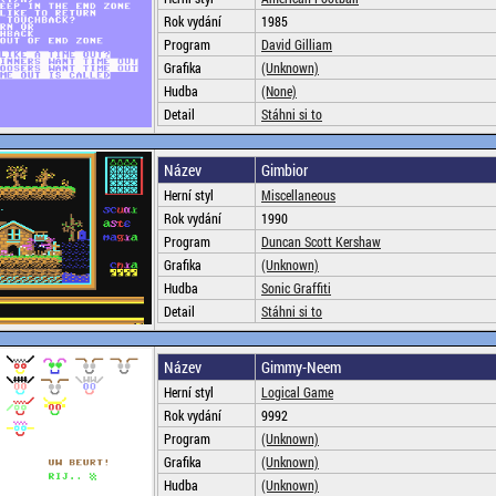
Rok vydání
1985
Program
David Gilliam
Grafika
(Unknown)
Hudba
(None)
Detail
Stáhni si to
Název
Gimbior
Herní styl
Miscellaneous
Rok vydání
1990
Program
Duncan Scott Kershaw
Grafika
(Unknown)
Hudba
Sonic Graffiti
Detail
Stáhni si to
Název
Gimmy-Neem
Herní styl
Logical Game
Rok vydání
9992
Program
(Unknown)
Grafika
(Unknown)
Hudba
(Unknown)