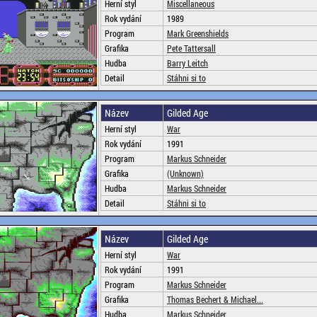
Herní styl
Miscellaneous
Rok vydání
1989
Program
Mark Greenshields
Grafika
Pete Tattersall
Hudba
Barry Leitch
Detail
Stáhni si to
Název
Gilded Age
Herní styl
War
Rok vydání
1991
Program
Markus Schneider
Grafika
(Unknown)
Hudba
Markus Schneider
Detail
Stáhni si to
Název
Gilded Age
Herní styl
War
Rok vydání
1991
Program
Markus Schneider
Grafika
Thomas Bechert & Michael...
Hudba
Markus Schneider