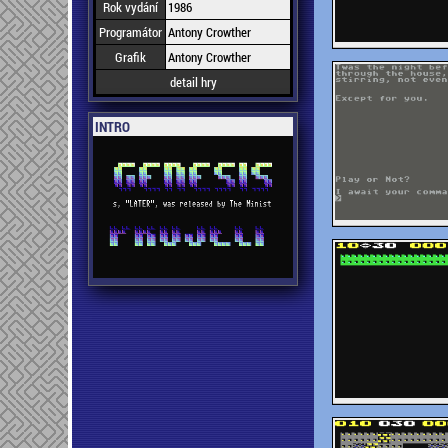
Rok vydání
1986
Programátor
Antony Crowther
Grafik
Antony Crowther
detail hry
INTRO