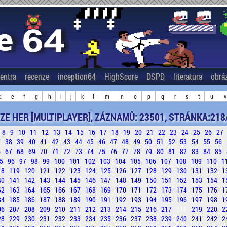
entra
recenze
inception64
HighScore
DSPD
literatura
obrá
d
e
f
g
h
i
j
k
l
m
n
o
p
q
r
s
t
u
v
ZE HER [MULTIPLAYER], ZÁZNAMŮ: 23501, STRÁNKA:218
8
9
10
11
12
13
14
15
16
17
18
19
20
21
22
23
24
25
26
27
7
38
39
40
41
42
43
44
45
46
47
48
49
50
51
52
53
54
55
56
6
67
68
69
70
71
72
73
74
75
76
77
78
79
80
81
82
83
84
85
5
96
97
98
99
100
101
102
103
104
105
106
107
108
109
110
1
18
119
120
121
122
123
124
125
126
127
128
129
130
131
132
1
40
141
142
143
144
145
146
147
148
149
150
151
152
153
154
1
62
163
164
165
166
167
168
169
170
171
172
173
174
175
176
1
84
185
186
187
188
189
190
191
192
193
194
195
196
197
198
1
06
207
208
209
210
211
212
213
214
215
216
217
218
219
220
2
28
229
230
231
232
233
234
235
236
237
238
239
240
241
242
2