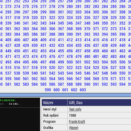
50
251
252
253
254
255
256
257
258
259
260
261
262
263
264
2
72
273
274
275
276
277
278
279
280
281
282
283
284
285
286
2
94
295
296
297
298
299
300
301
302
303
304
305
306
307
308
3
16
317
318
319
320
321
322
323
324
325
326
327
328
329
330
3
38
339
340
341
342
343
344
345
346
347
348
349
350
351
352
3
60
361
362
363
364
365
366
367
368
369
370
371
372
373
374
3
82
383
384
385
386
387
388
389
390
391
392
393
394
395
396
3
04
405
406
407
408
409
410
411
412
413
414
415
416
417
418
4
26
427
428
429
430
431
432
433
434
435
436
437
438
439
440
4
48
449
450
451
452
453
454
455
456
457
458
459
460
461
462
4
70
471
472
473
474
475
476
477
478
479
480
481
482
483
484
4
92
493
494
495
496
497
498
499
500
501
502
503
504
505
506
5
14
515
516
517
518
519
520
521
522
523
524
525
526
527
528
5
36
537
538
539
540
541
542
543
544
545
546
547
548
549
550
5
58
559
560
561
562
563
564
565
566
567
568
569
570
571
572
5
80
581
582
583
584
585
586
587
588
589
590
591
592
593
594
5
599
600
601
602
603
Název
Gift, Das
Herní styl
Text only
Rok vydání
1988
Program
Frank Kraft
Grafika
(None)