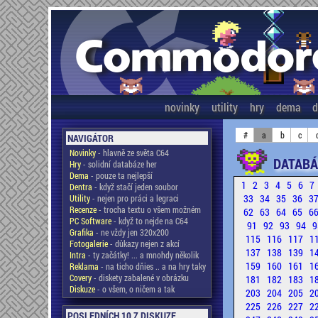
novinky
utility
hry
dema
d
#
a
b
c
NAVIGÁTOR
Novinky
- hlavně ze světa C64
DATABÁ
Hry
- solidní databáze her
Dema
- pouze ta nejlepší
1
2
3
4
5
6
7
Dentra
- když stačí jeden soubor
33
34
35
36
3
Utility
- nejen pro práci a legraci
Recenze
- trocha textu o všem možném
62
63
64
65
6
PC Software
- když to nejde na C64
91
92
93
94
9
Grafika
- ne vždy jen 320x200
115
116
117
1
Fotogalerie
- důkazy nejen z akcí
137
138
139
1
Intra
- ty začátky! ... a mnohdy několik
159
160
161
1
Reklama
- na ticho dňies .. a na hry taky
Covery
- diskety zabalené v obrázku
181
182
183
1
Diskuze
- o všem, o ničem a tak
203
204
205
2
225
226
227
2
POSLEDNÍCH 10 Z DISKUZE