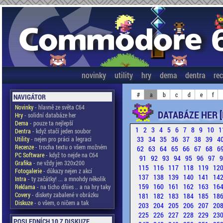
novinky
utility
hry
dema
dentra
re
#
a
b
c
d
e
f
NAVIGÁTOR
Novinky
- hlavně ze světa C64
DATABÁZE HER [
Hry
- solidní databáze her
Dema
- pouze ta nejlepší
1
2
3
4
5
6
7
8
9
10
1
Dentra
- když stačí jeden soubor
33
34
35
36
37
38
39
4
Utility
- nejen pro práci a legraci
Recenze
- trocha textu o všem možném
62
63
64
65
66
67
68
6
PC Software
- když to nejde na C64
91
92
93
94
95
96
97
Grafika
- ne vždy jen 320x200
115
116
117
118
119
12
Fotogalerie
- důkazy nejen z akcí
137
138
139
140
141
14
Intra
- ty začátky! ... a mnohdy několik
159
160
161
162
163
16
Reklama
- na ticho dňies .. a na hry taky
Covery
- diskety zabalené v obrázku
181
182
183
184
185
18
Diskuze
- o všem, o ničem a tak
203
204
205
206
207
20
225
226
227
228
229
23
POSLEDNÍCH 10 Z DISKUZE