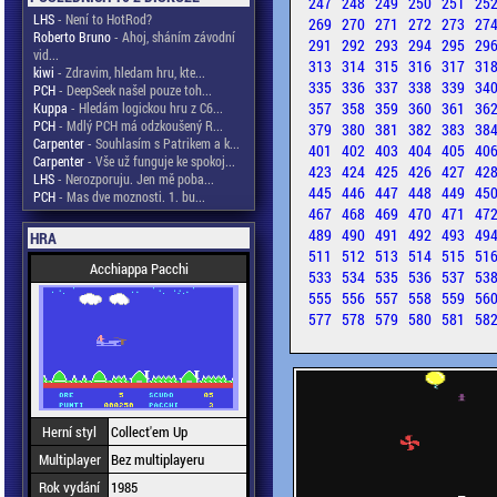
247
248
249
250
251
25
LHS
- Není to HotRod?
269
270
271
272
273
27
Roberto Bruno
- Ahoj, sháním závodní
291
292
293
294
295
29
vid...
313
314
315
316
317
31
kiwi
- Zdravim, hledam hru, kte...
335
336
337
338
339
34
PCH
- DeepSeek našel pouze toh...
357
358
359
360
361
36
Kuppa
- Hledám logickou hru z C6...
PCH
- Mdlý PCH má odzkoušený R...
379
380
381
382
383
38
Carpenter
- Souhlasím s Patrikem a k...
401
402
403
404
405
40
Carpenter
- Vše už funguje ke spokoj...
423
424
425
426
427
42
LHS
- Nerozporuju. Jen mě poba...
445
446
447
448
449
45
PCH
- Mas dve moznosti. 1. bu...
467
468
469
470
471
47
489
490
491
492
493
49
HRA
511
512
513
514
515
51
Acchiappa Pacchi
533
534
535
536
537
53
555
556
557
558
559
56
577
578
579
580
581
58
Herní styl
Collect'em Up
Multiplayer
Bez multiplayeru
Rok vydání
1985