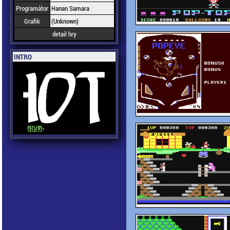
Programátor
Hanan Samara
Grafik
(Unknown)
detail hry
INTRO