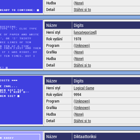
Hudba
(None)
Detail
Stáhni si to
Název
Digits
Herní styl
[uncategorized]
Rok vydání
1978
Program
(Unknown)
Grafika
(None)
Hudba
(None)
Detail
Stáhni si to
Název
Digits
Herní styl
Logical Game
Rok vydání
9994
Program
(Unknown)
Grafika
(Unknown)
Hudba
(None)
Detail
Stáhni si to
Název
Diktaattoriksi