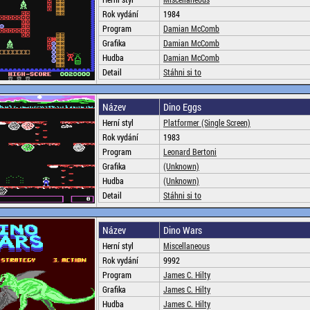
Rok vydání
1984
Program
Damian McComb
Grafika
Damian McComb
Hudba
Damian McComb
Detail
Stáhni si to
Název
Dino Eggs
Herní styl
Platformer (Single Screen)
Rok vydání
1983
Program
Leonard Bertoni
Grafika
(Unknown)
Hudba
(Unknown)
Detail
Stáhni si to
Název
Dino Wars
Herní styl
Miscellaneous
Rok vydání
9992
Program
James C. Hilty
Grafika
James C. Hilty
Hudba
James C. Hilty