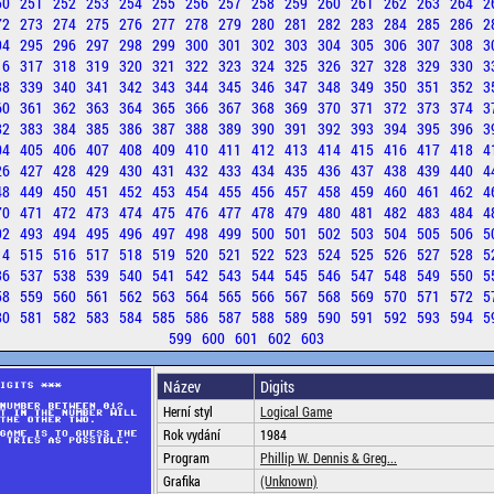
50
251
252
253
254
255
256
257
258
259
260
261
262
263
264
2
72
273
274
275
276
277
278
279
280
281
282
283
284
285
286
2
94
295
296
297
298
299
300
301
302
303
304
305
306
307
308
3
16
317
318
319
320
321
322
323
324
325
326
327
328
329
330
3
38
339
340
341
342
343
344
345
346
347
348
349
350
351
352
3
60
361
362
363
364
365
366
367
368
369
370
371
372
373
374
3
82
383
384
385
386
387
388
389
390
391
392
393
394
395
396
3
04
405
406
407
408
409
410
411
412
413
414
415
416
417
418
4
26
427
428
429
430
431
432
433
434
435
436
437
438
439
440
4
48
449
450
451
452
453
454
455
456
457
458
459
460
461
462
4
70
471
472
473
474
475
476
477
478
479
480
481
482
483
484
4
92
493
494
495
496
497
498
499
500
501
502
503
504
505
506
5
14
515
516
517
518
519
520
521
522
523
524
525
526
527
528
5
36
537
538
539
540
541
542
543
544
545
546
547
548
549
550
5
58
559
560
561
562
563
564
565
566
567
568
569
570
571
572
5
80
581
582
583
584
585
586
587
588
589
590
591
592
593
594
5
599
600
601
602
603
Název
Digits
Herní styl
Logical Game
Rok vydání
1984
Program
Phillip W. Dennis & Greg...
Grafika
(Unknown)