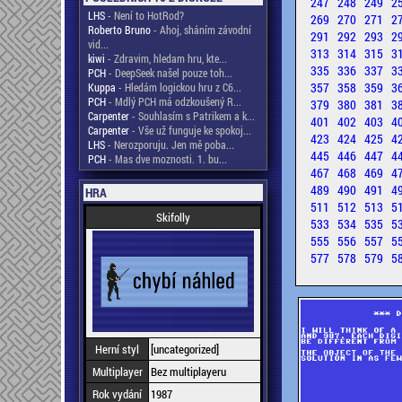
247
248
249
2
LHS
- Není to HotRod?
269
270
271
2
Roberto Bruno
- Ahoj, sháním závodní
291
292
293
2
vid...
313
314
315
3
kiwi
- Zdravim, hledam hru, kte...
335
336
337
3
PCH
- DeepSeek našel pouze toh...
357
358
359
3
Kuppa
- Hledám logickou hru z C6...
PCH
- Mdlý PCH má odzkoušený R...
379
380
381
3
Carpenter
- Souhlasím s Patrikem a k...
401
402
403
4
Carpenter
- Vše už funguje ke spokoj...
423
424
425
4
LHS
- Nerozporuju. Jen mě poba...
445
446
447
4
PCH
- Mas dve moznosti. 1. bu...
467
468
469
4
489
490
491
4
HRA
511
512
513
5
Skifolly
533
534
535
5
555
556
557
5
577
578
579
5
Herní styl
[uncategorized]
Multiplayer
Bez multiplayeru
Rok vydání
1987