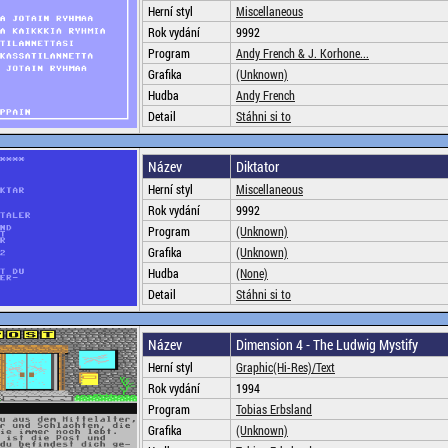
Herní styl
Miscellaneous
Rok vydání
9992
Program
Andy French & J. Korhone...
Grafika
(Unknown)
Hudba
Andy French
Detail
Stáhni si to
Název
Diktator
Herní styl
Miscellaneous
Rok vydání
9992
Program
(Unknown)
Grafika
(Unknown)
Hudba
(None)
Detail
Stáhni si to
Název
Dimension 4 - The Ludwig Mystify
Herní styl
Graphic(Hi-Res)/Text
Rok vydání
1994
Program
Tobias Erbsland
Grafika
(Unknown)