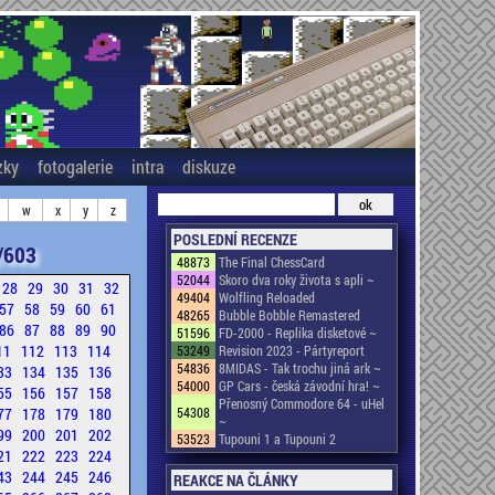
zky
fotogalerie
intra
diskuze
w
x
y
z
POSLEDNÍ RECENZE
/603
48873
The Final ChessCard
52044
Skoro dva roky života s apli ~
28
29
30
31
32
49404
Wolfling Reloaded
57
58
59
60
61
48265
Bubble Bobble Remastered
86
87
88
89
90
51596
FD-2000 - Replika disketové ~
11
112
113
114
53249
Revision 2023 - Pártyreport
54836
8MIDAS - Tak trochu jiná ark ~
33
134
135
136
54000
GP Cars - česká závodní hra! ~
55
156
157
158
Přenosný Commodore 64 - uHel
77
178
179
180
54308
~
99
200
201
202
53523
Tupouni 1 a Tupouni 2
21
222
223
224
43
244
245
246
REAKCE NA ČLÁNKY