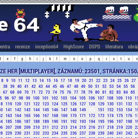
entra
recenze
inception64
HighScore
DSPD
literatura
obrá
d
e
f
g
h
i
j
k
l
m
n
o
p
q
r
s
t
u
v
ZE HER [MULTIPLAYER], ZÁZNAMŮ: 23501, STRÁNKA:150
8
9
10
11
12
13
14
15
16
17
18
19
20
21
22
23
24
25
26
27
7
38
39
40
41
42
43
44
45
46
47
48
49
50
51
52
53
54
55
56
6
67
68
69
70
71
72
73
74
75
76
77
78
79
80
81
82
83
84
85
5
96
97
98
99
100
101
102
103
104
105
106
107
108
109
110
1
18
119
120
121
122
123
124
125
126
127
128
129
130
131
132
1
40
141
142
143
144
145
146
147
148
149
150
151
152
153
154
1
62
163
164
165
166
167
168
169
170
171
172
173
174
175
176
1
84
185
186
187
188
189
190
191
192
193
194
195
196
197
198
1
06
207
208
209
210
211
212
213
214
215
216
217
218
219
220
2
28
229
230
231
232
233
234
235
236
237
238
239
240
241
242
2