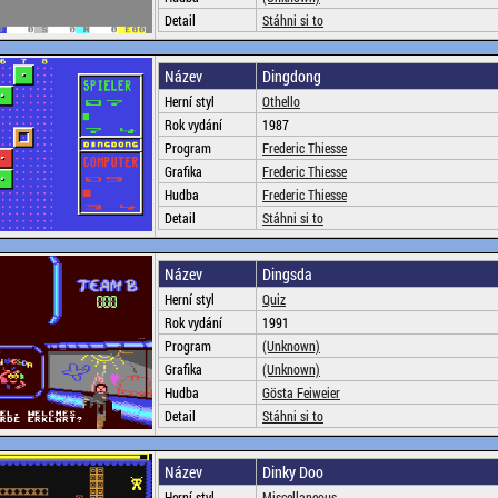
Detail
Stáhni si to
Název
Dingdong
Herní styl
Othello
Rok vydání
1987
Program
Frederic Thiesse
Grafika
Frederic Thiesse
Hudba
Frederic Thiesse
Detail
Stáhni si to
Název
Dingsda
Herní styl
Quiz
Rok vydání
1991
Program
(Unknown)
Grafika
(Unknown)
Hudba
Gösta Feiweier
Detail
Stáhni si to
Název
Dinky Doo
Herní styl
Miscellaneous