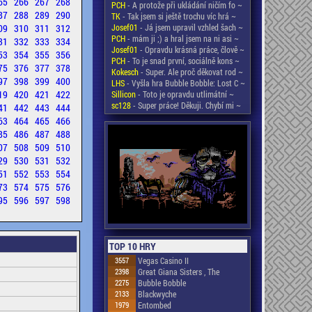
65
266
267
268
PCH
- A protože při ukládání ničím fo ~
87
288
289
290
TK
- Tak jsem si ještě trochu víc hrá ~
09
310
311
312
Josef01
- Já jsem upravil vzhled šach ~
PCH
- mám ji ;) a hral jsem na ni asi ~
31
332
333
334
Josef01
- Opravdu krásná práce, člově ~
53
354
355
356
PCH
- To je snad první, sociálně kons ~
75
376
377
378
Kokesch
- Super. Ale proč děkovat rod ~
97
398
399
400
LHS
- Vyšla hra Bubble Bobble: Lost C ~
19
420
421
422
Sillicon
- Toto je opravdu utlimátní ~
sc128
- Super práce! Děkuji. Chybí mi ~
41
442
443
444
63
464
465
466
85
486
487
488
07
508
509
510
29
530
531
532
51
552
553
554
73
574
575
576
95
596
597
598
TOP 10 HRY
3557
Vegas Casino II
2398
Great Giana Sisters , The
2275
Bubble Bobble
2133
Blackwyche
1979
Entombed