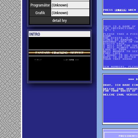
Programátor
(Unknown)
Grafik
(Unknown)
detail hry
INTRO