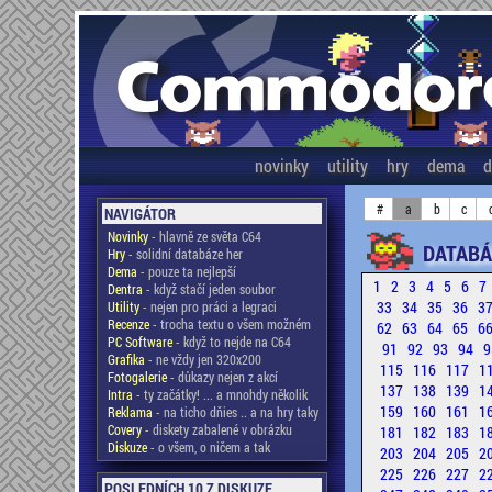
novinky
utility
hry
dema
d
#
a
b
c
NAVIGÁTOR
Novinky
- hlavně ze světa C64
DATABÁ
Hry
- solidní databáze her
Dema
- pouze ta nejlepší
1
2
3
4
5
6
7
Dentra
- když stačí jeden soubor
33
34
35
36
3
Utility
- nejen pro práci a legraci
Recenze
- trocha textu o všem možném
62
63
64
65
6
PC Software
- když to nejde na C64
91
92
93
94
9
Grafika
- ne vždy jen 320x200
115
116
117
1
Fotogalerie
- důkazy nejen z akcí
137
138
139
1
Intra
- ty začátky! ... a mnohdy několik
159
160
161
1
Reklama
- na ticho dňies .. a na hry taky
Covery
- diskety zabalené v obrázku
181
182
183
1
Diskuze
- o všem, o ničem a tak
203
204
205
2
225
226
227
2
POSLEDNÍCH 10 Z DISKUZE