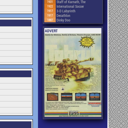
1931
Staff of Karnath, The
1922
International Soccer
1917
3-D Labyrinth
1917
Decathlon
1887
Dinky Doo
ADVERT