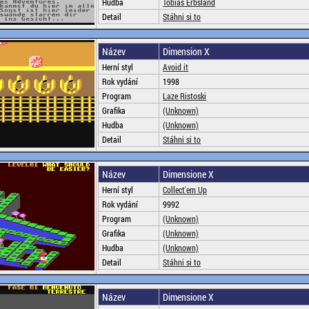
Hudba
Tobias Erbsland
Detail
Stáhni si to
Název
Dimension X
Herní styl
Avoid it
Rok vydání
1998
Program
Laze Ristoski
Grafika
(Unknown)
Hudba
(Unknown)
Detail
Stáhni si to
Název
Dimensione X
Herní styl
Collect'em Up
Rok vydání
9992
Program
(Unknown)
Grafika
(Unknown)
Hudba
(Unknown)
Detail
Stáhni si to
Název
Dimensione X