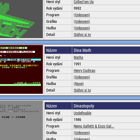
Herní styl
Collect'em Up
Rok vydání
9992
Program
(Unknown)
Grafika
(Unknown)
Hudba
(Unknown)
Detail
Stáhni si to
Název
Dina Math
Herní styl
Maths
Rok vydání
1991
Program
Henry Cochran
Grafika
(Unknown)
Hudba
(None)
Detail
Stáhni si to
Název
Dinastopoly
Herní styl
Undefinable
Rok vydání
1986
Program
Nemo Galletti & Enzo Gal...
Grafika
(Unknown)
Hudba
(Unknown)