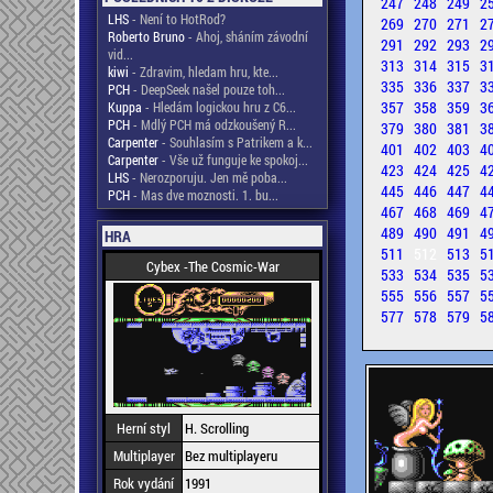
247
248
249
2
LHS
- Není to HotRod?
269
270
271
2
Roberto Bruno
- Ahoj, sháním závodní
291
292
293
2
vid...
313
314
315
3
kiwi
- Zdravim, hledam hru, kte...
335
336
337
3
PCH
- DeepSeek našel pouze toh...
357
358
359
3
Kuppa
- Hledám logickou hru z C6...
PCH
- Mdlý PCH má odzkoušený R...
379
380
381
3
Carpenter
- Souhlasím s Patrikem a k...
401
402
403
4
Carpenter
- Vše už funguje ke spokoj...
423
424
425
4
LHS
- Nerozporuju. Jen mě poba...
445
446
447
4
PCH
- Mas dve moznosti. 1. bu...
467
468
469
4
489
490
491
4
HRA
511
512
513
5
Cybex -The Cosmic-War
533
534
535
5
555
556
557
5
577
578
579
5
Herní styl
H. Scrolling
Multiplayer
Bez multiplayeru
Rok vydání
1991