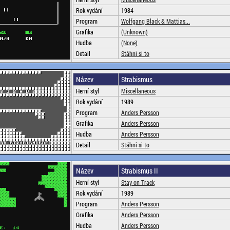
Rok vydání
1984
Program
Wolfgang Black & Mattias...
Grafika
(Unknown)
Hudba
(None)
Detail
Stáhni si to
Název
Strabismus
Herní styl
Miscellaneous
Rok vydání
1989
Program
Anders Persson
Grafika
Anders Persson
Hudba
Anders Persson
Detail
Stáhni si to
Název
Strabismus II
Herní styl
Stay on Track
Rok vydání
1989
Program
Anders Persson
Grafika
Anders Persson
Hudba
Anders Persson