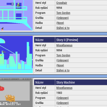
Herní styl
Crosshair
Rok vydání
9994
Program
Tom Gordon
Grafika
(Unknown)
Hudba
(None)
Detail
Stáhni si to
Název
Story II [Preview]
Herní styl
Miscellaneous
Rok vydání
9994
Program
Tom Gordon
Grafika
(Unknown)
Hudba
(None)
Detail
Stáhni si to
Název
Story Machine
Herní styl
Miscellaneous
Rok vydání
1983
Program
(Unknown)
Grafika
(Unknown)