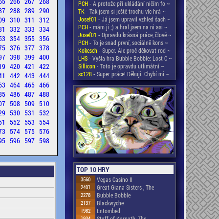
65
266
267
268
PCH
- A protože při ukládání ničím fo ~
87
288
289
290
TK
- Tak jsem si ještě trochu víc hrá ~
09
310
311
312
Josef01
- Já jsem upravil vzhled šach ~
PCH
- mám ji ;) a hral jsem na ni asi ~
31
332
333
334
Josef01
- Opravdu krásná práce, člově ~
53
354
355
356
PCH
- To je snad první, sociálně kons ~
75
376
377
378
Kokesch
- Super. Ale proč děkovat rod ~
97
398
399
400
LHS
- Vyšla hra Bubble Bobble: Lost C ~
19
420
421
422
Sillicon
- Toto je opravdu utlimátní ~
sc128
- Super práce! Děkuji. Chybí mi ~
41
442
443
444
63
464
465
466
85
486
487
488
07
508
509
510
29
530
531
532
51
552
553
554
73
574
575
576
95
596
597
598
TOP 10 HRY
3560
Vegas Casino II
2401
Great Giana Sisters , The
2278
Bubble Bobble
2137
Blackwyche
1982
Entombed
1934
Staff of Karnath, The