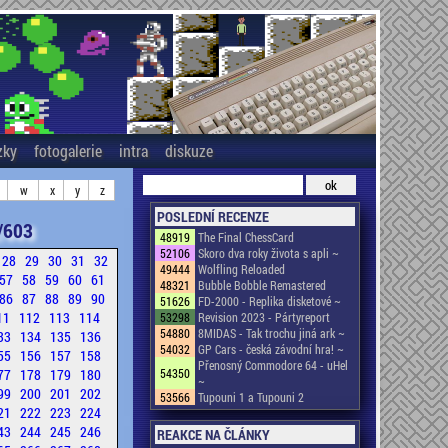
zky
fotogalerie
intra
diskuze
w
x
y
z
POSLEDNÍ RECENZE
/603
48919
The Final ChessCard
52106
Skoro dva roky života s apli ~
28
29
30
31
32
49444
Wolfling Reloaded
57
58
59
60
61
48321
Bubble Bobble Remastered
86
87
88
89
90
51626
FD-2000 - Replika disketové ~
11
112
113
114
53298
Revision 2023 - Pártyreport
54880
8MIDAS - Tak trochu jiná ark ~
33
134
135
136
54032
GP Cars - česká závodní hra! ~
55
156
157
158
Přenosný Commodore 64 - uHel
77
178
179
180
54350
~
99
200
201
202
53566
Tupouni 1 a Tupouni 2
21
222
223
224
43
244
245
246
REAKCE NA ČLÁNKY