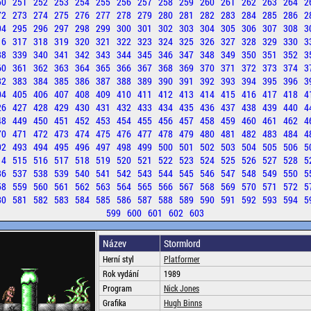
50
251
252
253
254
255
256
257
258
259
260
261
262
263
264
2
72
273
274
275
276
277
278
279
280
281
282
283
284
285
286
2
94
295
296
297
298
299
300
301
302
303
304
305
306
307
308
3
16
317
318
319
320
321
322
323
324
325
326
327
328
329
330
3
38
339
340
341
342
343
344
345
346
347
348
349
350
351
352
3
60
361
362
363
364
365
366
367
368
369
370
371
372
373
374
3
82
383
384
385
386
387
388
389
390
391
392
393
394
395
396
3
04
405
406
407
408
409
410
411
412
413
414
415
416
417
418
4
26
427
428
429
430
431
432
433
434
435
436
437
438
439
440
4
48
449
450
451
452
453
454
455
456
457
458
459
460
461
462
4
70
471
472
473
474
475
476
477
478
479
480
481
482
483
484
4
92
493
494
495
496
497
498
499
500
501
502
503
504
505
506
5
14
515
516
517
518
519
520
521
522
523
524
525
526
527
528
5
36
537
538
539
540
541
542
543
544
545
546
547
548
549
550
5
58
559
560
561
562
563
564
565
566
567
568
569
570
571
572
5
80
581
582
583
584
585
586
587
588
589
590
591
592
593
594
5
599
600
601
602
603
Název
Stormlord
Herní styl
Platformer
Rok vydání
1989
Program
Nick Jones
Grafika
Hugh Binns