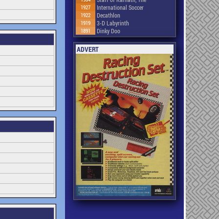
1927
International Soccer
1922
Decathlon
1919
3-D Labyrinth
1891
Dinky Doo
ADVERT