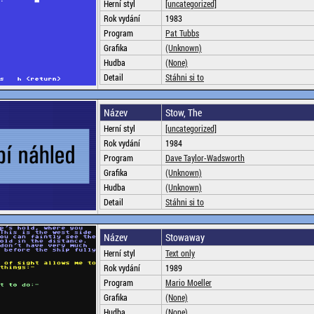
Herní styl
[uncategorized]
Rok vydání
1983
Program
Pat Tubbs
Grafika
(Unknown)
Hudba
(None)
Detail
Stáhni si to
Název
Stow, The
Herní styl
[uncategorized]
Rok vydání
1984
Program
Dave Taylor-Wadsworth
Grafika
(Unknown)
Hudba
(Unknown)
Detail
Stáhni si to
Název
Stowaway
Herní styl
Text only
Rok vydání
1989
Program
Mario Moeller
Grafika
(None)
Hudba
(None)