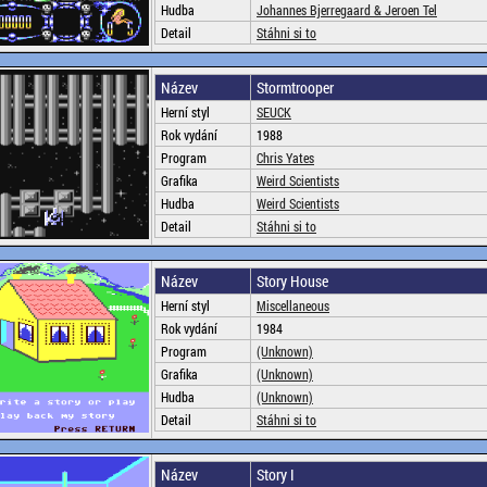
Hudba
Johannes Bjerregaard & Jeroen Tel
Detail
Stáhni si to
Název
Stormtrooper
Herní styl
SEUCK
Rok vydání
1988
Program
Chris Yates
Grafika
Weird Scientists
Hudba
Weird Scientists
Detail
Stáhni si to
Název
Story House
Herní styl
Miscellaneous
Rok vydání
1984
Program
(Unknown)
Grafika
(Unknown)
Hudba
(Unknown)
Detail
Stáhni si to
Název
Story I