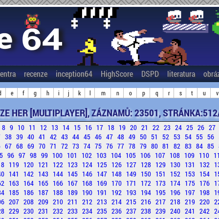
entra
recenze
inception64
HighScore
DSPD
literatura
obrá
d
e
f
g
h
i
j
k
l
m
n
o
p
q
r
s
t
u
v
ZE HER [MULTIPLAYER], ZÁZNAMŮ: 23501, STRÁNKA:512
8
9
10
11
12
13
14
15
16
17
18
19
20
21
22
23
24
25
26
27
7
38
39
40
41
42
43
44
45
46
47
48
49
50
51
52
53
54
55
56
6
67
68
69
70
71
72
73
74
75
76
77
78
79
80
81
82
83
84
85
5
96
97
98
99
100
101
102
103
104
105
106
107
108
109
110
1
18
119
120
121
122
123
124
125
126
127
128
129
130
131
132
1
40
141
142
143
144
145
146
147
148
149
150
151
152
153
154
1
62
163
164
165
166
167
168
169
170
171
172
173
174
175
176
1
84
185
186
187
188
189
190
191
192
193
194
195
196
197
198
1
06
207
208
209
210
211
212
213
214
215
216
217
218
219
220
2
28
229
230
231
232
233
234
235
236
237
238
239
240
241
242
2