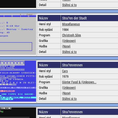
Detail
Stáhni si to
Název
Stra?en der Stadt
Herní styl
Miscellaneous
Rok vydání
1984
Program
Christoph Silex
Grafika
(Unknown)
Hudba
(None)
Detail
Stáhni si to
Název
Stra?enrennen
Herní styl
Cars
Rok vydání
1979
Program
Günter Fassl & (Unknown...
Grafika
(Unknown)
Hudba
(None)
Detail
Stáhni si to
Název
Stra?enrennen
Herní styl
Miscellaneous