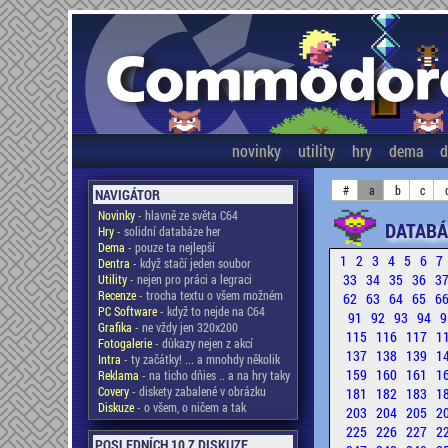
novinky
utility
hry
dema
d
#
a
b
c
NAVIGÁTOR
Novinky
- hlavně ze světa C64
DATABÁ
Hry
- solidní databáze her
Dema
- pouze ta nejlepší
1
2
3
4
5
6
7
Dentra
- když stačí jeden soubor
33
34
35
36
3
Utility
- nejen pro práci a legraci
Recenze
- trocha textu o všem možném
62
63
64
65
6
PC Software
- když to nejde na C64
91
92
93
94
9
Grafika
- ne vždy jen 320x200
115
116
117
1
Fotogalerie
- důkazy nejen z akcí
137
138
139
1
Intra
- ty začátky! ... a mnohdy několik
159
160
161
1
Reklama
- na ticho dňies .. a na hry taky
Covery
- diskety zabalené v obrázku
181
182
183
1
Diskuze
- o všem, o ničem a tak
203
204
205
2
225
226
227
2
POSLEDNÍCH 10 Z DISKUZE