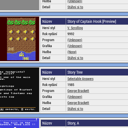
Hudba
(Unknown)
Detail
Stáhni si to
Název
Story of Captain Hook [Preview]
Herní styl
V. Scrolling
Rok vydání
9992
Program
(Unknown)
Grafika
(Unknown)
Hudba
(None)
Detail
Stáhni si to
Název
Story Tree
Herní styl
Selectable Answers
Rok vydání
1985
Program
George Brackett
Grafika
(Unknown)
Hudba
George Brackett
Detail
Stáhni si to
Název
Story, A