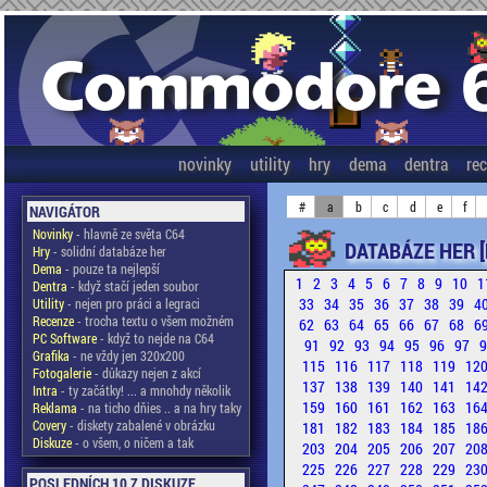
novinky
utility
hry
dema
dentra
re
#
a
b
c
d
e
f
NAVIGÁTOR
Novinky
- hlavně ze světa C64
DATABÁZE HER [
Hry
- solidní databáze her
Dema
- pouze ta nejlepší
1
2
3
4
5
6
7
8
9
10
1
Dentra
- když stačí jeden soubor
33
34
35
36
37
38
39
4
Utility
- nejen pro práci a legraci
Recenze
- trocha textu o všem možném
62
63
64
65
66
67
68
6
PC Software
- když to nejde na C64
91
92
93
94
95
96
97
Grafika
- ne vždy jen 320x200
115
116
117
118
119
12
Fotogalerie
- důkazy nejen z akcí
137
138
139
140
141
14
Intra
- ty začátky! ... a mnohdy několik
159
160
161
162
163
16
Reklama
- na ticho dňies .. a na hry taky
Covery
- diskety zabalené v obrázku
181
182
183
184
185
18
Diskuze
- o všem, o ničem a tak
203
204
205
206
207
20
225
226
227
228
229
23
POSLEDNÍCH 10 Z DISKUZE