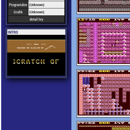
Programátor
(Unknown)
Grafik
(Unknown)
detail hry
INTRO