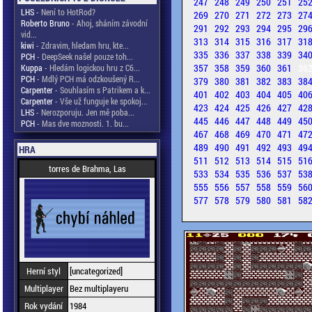
247
248
249
250
251
25
LHS
- Není to HotRod?
269
270
271
272
273
27
Roberto Bruno
- Ahoj, sháním závodní
291
292
293
294
295
29
vid...
313
314
315
316
317
31
kiwi
- Zdravim, hledam hru, kte...
335
336
337
338
339
34
PCH
- DeepSeek našel pouze toh...
357
358
359
360
361
36
Kuppa
- Hledám logickou hru z C6...
PCH
- Mdlý PCH má odzkoušený R...
379
380
381
382
383
38
Carpenter
- Souhlasím s Patrikem a k...
401
402
403
404
405
40
Carpenter
- Vše už funguje ke spokoj...
423
424
425
426
427
42
LHS
- Nerozporuju. Jen mě poba...
445
446
447
448
449
45
PCH
- Mas dve moznosti. 1. bu...
467
468
469
470
471
47
489
490
491
492
493
49
HRA
511
512
513
514
515
51
torres de Brahma, Las
533
534
535
536
537
53
555
556
557
558
559
56
577
578
579
580
581
58
Herní styl
[uncategorized]
Multiplayer
Bez multiplayeru
Rok vydání
1984