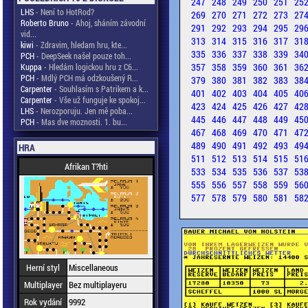
247
248
249
250
251
25
LHS
- Není to HotRod?
269
270
271
272
273
27
Roberto Bruno
- Ahoj, sháním závodní
291
292
293
294
295
29
vid...
313
314
315
316
317
31
kiwi
- Zdravim, hledam hru, kte...
335
336
337
338
339
34
PCH
- DeepSeek našel pouze toh...
357
358
359
360
361
36
Kuppa
- Hledám logickou hru z C6...
PCH
- Mdlý PCH má odzkoušený R...
379
380
381
382
383
38
Carpenter
- Souhlasím s Patrikem a k...
401
402
403
404
405
40
Carpenter
- Vše už funguje ke spokoj...
423
424
425
426
427
42
LHS
- Nerozporuju. Jen mě poba...
445
446
447
448
449
45
PCH
- Mas dve moznosti. 1. bu...
467
468
469
470
471
47
489
490
491
492
493
49
HRA
511
512
513
514
515
51
Afrikan T?hti
533
534
535
536
537
53
555
556
557
558
559
56
577
578
579
580
581
58
Herní styl
Miscellaneous
Multiplayer
Bez multiplayeru
Rok vydání
9992