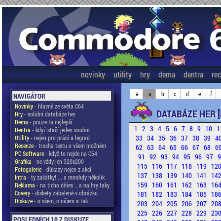
novinky
utility
hry
dema
dentra
re
#
a
b
c
d
e
f
NAVIGÁTOR
Novinky
- hlavně ze světa C64
DATABÁZE HER [
Hry
- solidní databáze her
Dema
- pouze ta nejlepší
1
2
3
4
5
6
7
8
9
10
1
Dentra
- když stačí jeden soubor
33
34
35
36
37
38
39
4
Utility
- nejen pro práci a legraci
Recenze
- trocha textu o všem možném
62
63
64
65
66
67
68
6
PC Software
- když to nejde na C64
91
92
93
94
95
96
97
Grafika
- ne vždy jen 320x200
115
116
117
118
119
12
Fotogalerie
- důkazy nejen z akcí
137
138
139
140
141
14
Intra
- ty začátky! ... a mnohdy několik
159
160
161
162
163
16
Reklama
- na ticho dňies .. a na hry taky
Covery
- diskety zabalené v obrázku
181
182
183
184
185
18
Diskuze
- o všem, o ničem a tak
203
204
205
206
207
20
225
226
227
228
229
23
POSLEDNÍCH 10 Z DISKUZE