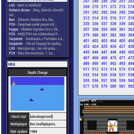
247
248
249
250
251
25
LHS
- Není to HotRod?
269
270
271
272
273
27
Roberto Bruno
- Ahoj, sháním závodní
291
292
293
294
295
29
vid...
313
314
315
316
317
31
kiwi
- Zdravim, hledam hru, kte...
335
336
337
338
339
34
PCH
- DeepSeek našel pouze toh...
357
358
359
360
361
36
Kuppa
- Hledám logickou hru z C6...
PCH
- Mdlý PCH má odzkoušený R...
379
380
381
382
383
38
Carpenter
- Souhlasím s Patrikem a k...
401
402
403
404
405
40
Carpenter
- Vše už funguje ke spokoj...
423
424
425
426
427
42
LHS
- Nerozporuju. Jen mě poba...
445
446
447
448
449
45
PCH
- Mas dve moznosti. 1. bu...
467
468
469
470
471
47
489
490
491
492
493
49
HRA
511
512
513
514
515
51
Depth Charge
533
534
535
536
537
53
555
556
557
558
559
56
577
578
579
580
581
58
Herní styl
[uncategorized]
Multiplayer
Bez multiplayeru
Rok vydání
1984