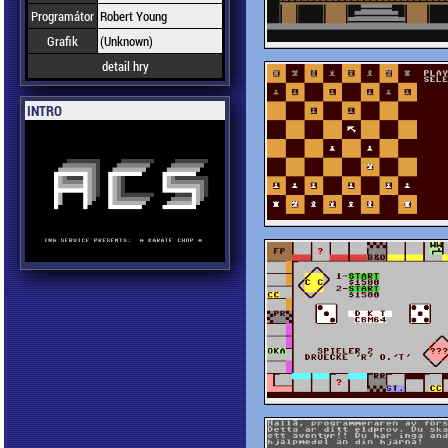
Programátor
Robert Young
Grafik
(Unknown)
detail hry
INTRO