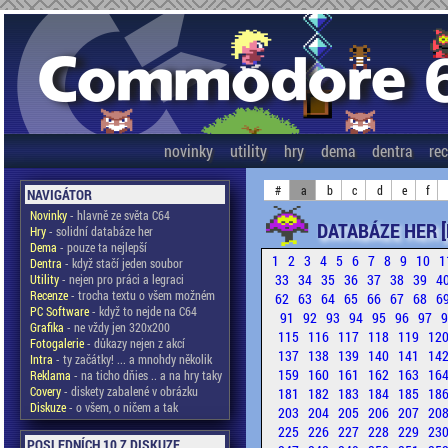
novinky
utility
hry
dema
dentra
re
#
a
b
c
d
e
f
NAVIGÁTOR
Novinky
- hlavně ze světa C64
DATABÁZE HER [
Hry
- solidní databáze her
Dema
- pouze ta nejlepší
1
2
3
4
5
6
7
8
9
10
1
Dentra
- když stačí jeden soubor
33
34
35
36
37
38
39
4
Utility
- nejen pro práci a legraci
Recenze
- trocha textu o všem možném
62
63
64
65
66
67
68
6
PC Software
- když to nejde na C64
91
92
93
94
95
96
97
Grafika
- ne vždy jen 320x200
115
116
117
118
119
12
Fotogalerie
- důkazy nejen z akcí
137
138
139
140
141
14
Intra
- ty začátky! ... a mnohdy několik
159
160
161
162
163
16
Reklama
- na ticho dňies .. a na hry taky
Covery
- diskety zabalené v obrázku
181
182
183
184
185
18
Diskuze
- o všem, o ničem a tak
203
204
205
206
207
20
225
226
227
228
229
23
POSLEDNÍCH 10 Z DISKUZE