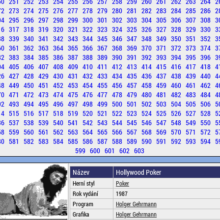
50
251
252
253
254
255
256
257
258
259
260
261
262
263
264
2
72
273
274
275
276
277
278
279
280
281
282
283
284
285
286
2
94
295
296
297
298
299
300
301
302
303
304
305
306
307
308
3
16
317
318
319
320
321
322
323
324
325
326
327
328
329
330
3
38
339
340
341
342
343
344
345
346
347
348
349
350
351
352
3
60
361
362
363
364
365
366
367
368
369
370
371
372
373
374
3
82
383
384
385
386
387
388
389
390
391
392
393
394
395
396
3
04
405
406
407
408
409
410
411
412
413
414
415
416
417
418
4
26
427
428
429
430
431
432
433
434
435
436
437
438
439
440
4
48
449
450
451
452
453
454
455
456
457
458
459
460
461
462
4
70
471
472
473
474
475
476
477
478
479
480
481
482
483
484
4
92
493
494
495
496
497
498
499
500
501
502
503
504
505
506
5
14
515
516
517
518
519
520
521
522
523
524
525
526
527
528
5
36
537
538
539
540
541
542
543
544
545
546
547
548
549
550
5
58
559
560
561
562
563
564
565
566
567
568
569
570
571
572
5
80
581
582
583
584
585
586
587
588
589
590
591
592
593
594
5
599
600
601
602
603
Název
Hollywood Poker
Herní styl
Poker
Rok vydání
1987
Program
Holger Gehrmann
Grafika
Holger Gehrmann