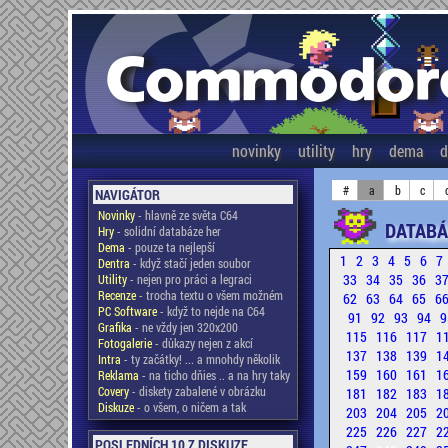
novinky
utility
hry
dema
d
#
a
b
c
NAVIGÁTOR
Novinky
- hlavně ze světa C64
DATABÁ
Hry
- solidní databáze her
Dema
- pouze ta nejlepší
1
2
3
4
5
6
7
Dentra
- když stačí jeden soubor
33
34
35
36
3
Utility
- nejen pro práci a legraci
Recenze
- trocha textu o všem možném
62
63
64
65
6
PC Software
- když to nejde na C64
91
92
93
94
9
Grafika
- ne vždy jen 320x200
115
116
117
1
Fotogalerie
- důkazy nejen z akcí
137
138
139
1
Intra
- ty začátky! ... a mnohdy několik
159
160
161
1
Reklama
- na ticho dňies .. a na hry taky
Covery
- diskety zabalené v obrázku
181
182
183
1
Diskuze
- o všem, o ničem a tak
203
204
205
2
225
226
227
2
POSLEDNÍCH 10 Z DISKUZE