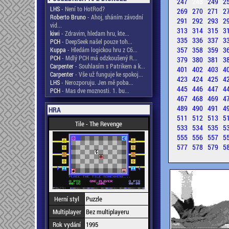
247
248
249
2
LHS
- Není to HotRod?
269
270
271
2
Roberto Bruno
- Ahoj, sháním závodní
291
292
293
2
vid...
313
314
315
3
kiwi
- Zdravim, hledam hru, kte...
335
336
337
3
PCH
- DeepSeek našel pouze toh...
357
358
359
3
Kuppa
- Hledám logickou hru z C6...
PCH
- Mdlý PCH má odzkoušený R...
379
380
381
3
Carpenter
- Souhlasím s Patrikem a k...
401
402
403
4
Carpenter
- Vše už funguje ke spokoj...
423
424
425
4
LHS
- Nerozporuju. Jen mě poba...
445
446
447
4
PCH
- Mas dve moznosti. 1. bu...
467
468
469
4
489
490
491
4
HRA
511
512
513
5
Tile - The Revenge
533
534
535
5
555
556
557
5
577
578
579
5
Herní styl
Puzzle
Multiplayer
Bez multiplayeru
Rok vydání
1995