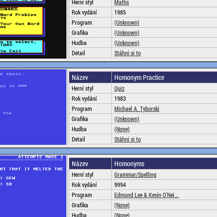
Herní styl
Maths
Rok vydání
1985
Program
(Unknown)
Grafika
(Unknown)
Hudba
(Unknown)
Detail
Stáhni si to
Název
Homonym Practice
Herní styl
Quiz
Rok vydání
1983
Program
Michael A. Tyborski
Grafika
(Unknown)
Hudba
(None)
Detail
Stáhni si to
Název
Homonyms
Herní styl
Grammar/Spelling
Rok vydání
9994
Program
Edmond Lee & Kevin O'Nei...
Grafika
(None)
Hudba
(None)