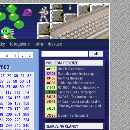
zky
fotogalerie
intra
diskuze
w
x
y
z
POSLEDNÍ RECENZE
/603
48932
The Final ChessCard
52128
Skoro dva roky života s apli ~
28
29
30
31
32
49466
Wolfling Reloaded
57
58
59
60
61
48333
Bubble Bobble Remastered
86
87
88
89
90
51642
FD-2000 - Replika disketové ~
11
112
113
114
53314
Revision 2023 - Pártyreport
54895
8MIDAS - Tak trochu jiná ark ~
33
134
135
136
54048
GP Cars - česká závodní hra! ~
55
156
157
158
Přenosný Commodore 64 - uHel
77
178
179
180
54359
~
99
200
201
202
53585
Tupouni 1 a Tupouni 2
21
222
223
224
43
244
245
246
REAKCE NA ČLÁNKY