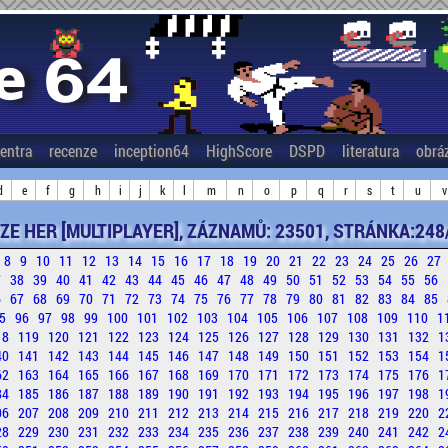
entra
recenze
inception64
HighScore
DSPD
literatura
obrá
d
e
f
g
h
i
j
k
l
m
n
o
p
q
r
s
t
u
v
ZE HER [MULTIPLAYER], ZÁZNAMŮ: 23501, STRÁNKA:248
8
9
10
11
12
13
14
15
16
17
18
19
20
21
22
23
24
25
26
27
7
38
39
40
41
42
43
44
45
46
47
48
49
50
51
52
53
54
55
56
6
67
68
69
70
71
72
73
74
75
76
77
78
79
80
81
82
83
84
85
5
96
97
98
99
100
101
102
103
104
105
106
107
108
109
110
1
18
119
120
121
122
123
124
125
126
127
128
129
130
131
132
1
40
141
142
143
144
145
146
147
148
149
150
151
152
153
154
1
62
163
164
165
166
167
168
169
170
171
172
173
174
175
176
1
84
185
186
187
188
189
190
191
192
193
194
195
196
197
198
1
06
207
208
209
210
211
212
213
214
215
216
217
218
219
220
2
28
229
230
231
232
233
234
235
236
237
238
239
240
241
242
2