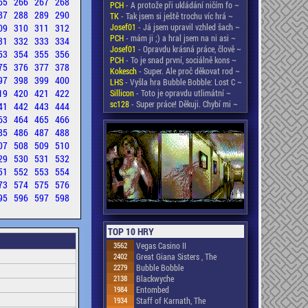
65
266
267
268
PCH
- A protože při ukládání ničím fo ~
87
288
289
290
TK
- Tak jsem si ještě trochu víc hrá ~
09
310
311
312
Josef01
- Já jsem upravil vzhled šach ~
PCH
- mám ji ;) a hral jsem na ni asi ~
31
332
333
334
Josef01
- Opravdu krásná práce, člově ~
53
354
355
356
PCH
- To je snad první, sociálně kons ~
75
376
377
378
Kokesch
- Super. Ale proč děkovat rod ~
97
398
399
400
LHS
- Vyšla hra Bubble Bobble: Lost C ~
19
420
421
422
Sillicon
- Toto je opravdu utlimátní ~
sc128
- Super práce! Děkuji. Chybí mi ~
41
442
443
444
63
464
465
466
85
486
487
488
07
508
509
510
29
530
531
532
51
552
553
554
73
574
575
576
95
596
597
598
TOP 10 HRY
3562
Vegas Casino II
2402
Great Giana Sisters , The
2279
Bubble Bobble
2138
Blackwyche
1984
Entombed
1934
Staff of Karnath, The