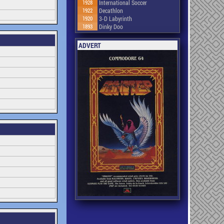
1928
International Soccer
1922
Decathlon
1920
3-D Labyrinth
1893
Dinky Doo
ADVERT