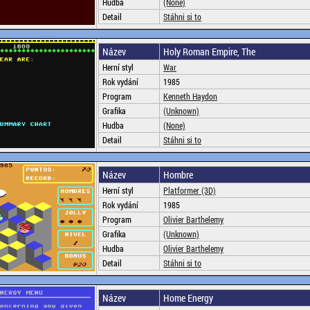
Hudba
(None)
Detail
Stáhni si to
Název
Holy Roman Empire, The
Herní styl
War
Rok vydání
1985
Program
Kenneth Haydon
Grafika
(Unknown)
Hudba
(None)
Detail
Stáhni si to
Název
Hombre
Herní styl
Platformer (3D)
Rok vydání
1985
Program
Olivier Barthelemy
Grafika
(Unknown)
Hudba
Olivier Barthelemy
Detail
Stáhni si to
Název
Home Energy