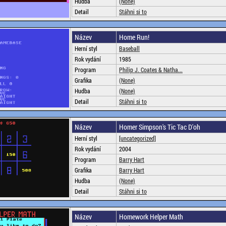
Hudba
(None)
Detail
Stáhni si to
Název
Home Run!
Herní styl
Baseball
Rok vydání
1985
Program
Philip J. Coates & Natha...
Grafika
(None)
Hudba
(None)
Detail
Stáhni si to
Název
Homer Simpson's Tic Tac D'oh
Herní styl
[uncategorized]
Rok vydání
2004
Program
Barry Hart
Grafika
Barry Hart
Hudba
(None)
Detail
Stáhni si to
Název
Homework Helper Math