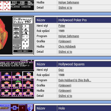
Hudba
Holger Gehrmann
Detail
Stáhni si to
Název
Hollywood Poker Pro
Herní styl
Poker
Rok vydání
1989
Program
Holger Gehrmann
Grafika
(Unknown)
Hudba
Chris Hülsbeck
Detail
Stáhni si to
Název
Hollywood Squares
Herní styl
Quiz
Rok vydání
1988
Program
Dale Hubbard & Chip Bulk...
Grafika
(Unknown)
Hudba
(Unknown)
Detail
Stáhni si to
Název
Holo