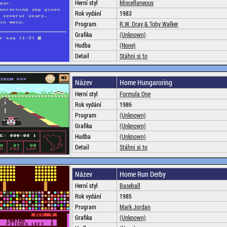
Herní styl
Miscellaneous
Rok vydání
1983
Program
R.W. Dray & Toby Walker
Grafika
(Unknown)
Hudba
(None)
Detail
Stáhni si to
Název
Home Hungaroring
Herní styl
Formula One
Rok vydání
1986
Program
(Unknown)
Grafika
(Unknown)
Hudba
(Unknown)
Detail
Stáhni si to
Název
Home Run Derby
Herní styl
Baseball
Rok vydání
1985
Program
Mark Jordan
Grafika
(Unknown)