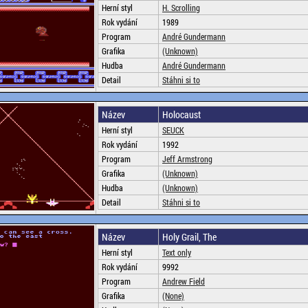
Herní styl
H. Scrolling
Rok vydání
1989
Program
André Gundermann
Grafika
(Unknown)
Hudba
André Gundermann
Detail
Stáhni si to
Název
Holocaust
Herní styl
SEUCK
Rok vydání
1992
Program
Jeff Armstrong
Grafika
(Unknown)
Hudba
(Unknown)
Detail
Stáhni si to
Název
Holy Grail, The
Herní styl
Text only
Rok vydání
9992
Program
Andrew Field
Grafika
(None)