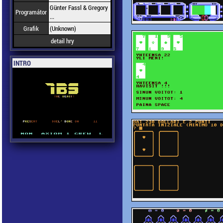
Günter Fassl & Gregory
Programátor
...
Grafik
(Unknown)
detail hry
INTRO