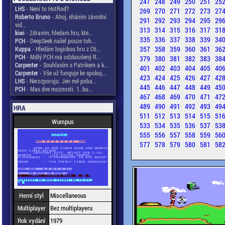
247
248
249
250
251
25
LHS
- Není to HotRod?
269
270
271
272
273
27
Roberto Bruno
- Ahoj, sháním závodní
291
292
293
294
295
29
vid...
313
314
315
316
317
31
kiwi
- Zdravim, hledam hru, kte...
335
336
337
338
339
34
PCH
- DeepSeek našel pouze toh...
357
358
359
360
361
36
Kuppa
- Hledám logickou hru z C6...
PCH
- Mdlý PCH má odzkoušený R...
379
380
381
382
383
38
Carpenter
- Souhlasím s Patrikem a k...
401
402
403
404
405
40
Carpenter
- Vše už funguje ke spokoj...
423
424
425
426
427
42
LHS
- Nerozporuju. Jen mě poba...
445
446
447
448
449
45
PCH
- Mas dve moznosti. 1. bu...
467
468
469
470
471
47
489
490
491
492
493
49
HRA
511
512
513
514
515
51
Wumpus
533
534
535
536
537
53
555
556
557
558
559
56
577
578
579
580
581
58
Herní styl
Miscellaneous
Multiplayer
Bez multiplayeru
Rok vydání
1979