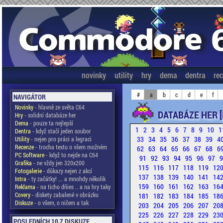
novinky
utility
hry
dema
dentra
re
#
a
b
c
d
e
f
NAVIGÁTOR
Novinky
- hlavně ze světa C64
DATABÁZE HER [
Hry
- solidní databáze her
Dema
- pouze ta nejlepší
1
2
3
4
5
6
7
8
9
10
1
Dentra
- když stačí jeden soubor
33
34
35
36
37
38
39
4
Utility
- nejen pro práci a legraci
Recenze
- trocha textu o všem možném
62
63
64
65
66
67
68
6
PC Software
- když to nejde na C64
91
92
93
94
95
96
97
Grafika
- ne vždy jen 320x200
115
116
117
118
119
12
Fotogalerie
- důkazy nejen z akcí
137
138
139
140
141
14
Intra
- ty začátky! ... a mnohdy několik
159
160
161
162
163
16
Reklama
- na ticho dňies .. a na hry taky
Covery
- diskety zabalené v obrázku
181
182
183
184
185
18
Diskuze
- o všem, o ničem a tak
203
204
205
206
207
20
225
226
227
228
229
23
POSLEDNÍCH 10 Z DISKUZE