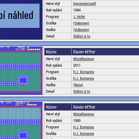
Herní styl
[uncategorized]
Rok vydání
1984
Program
J. Hofer
Grafika
(Unknown)
Hudba
(Unknown)
Detail
Stáhni si to
Název
Rasen-M?her
Herní styl
Miscellaneous
Rok vydání
2011
Program
H.J. Bomanns
Grafika
H.J. Bomanns
Hudba
(None)
Detail
Stáhni si to
Název
Rasen-M?her
Herní styl
Miscellaneous
Rok vydání
1985
Program
H.J. Bomanns
Grafika
H.J. Bomanns