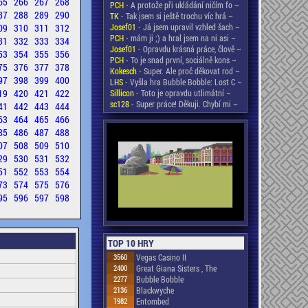
65
266
267
268
PCH
- A protože při ukládání ničím fo ~
87
288
289
290
TK
- Tak jsem si ještě trochu víc hrá ~
09
310
311
312
Josef01
- Já jsem upravil vzhled šach ~
PCH
- mám ji ;) a hral jsem na ni asi ~
31
332
333
334
Josef01
- Opravdu krásná práce, člově ~
53
354
355
356
PCH
- To je snad první, sociálně kons ~
75
376
377
378
Kokesch
- Super. Ale proč děkovat rod ~
97
398
399
400
LHS
- Vyšla hra Bubble Bobble: Lost C ~
19
420
421
422
Sillicon
- Toto je opravdu utlimátní ~
sc128
- Super práce! Děkuji. Chybí mi ~
41
442
443
444
63
464
465
466
85
486
487
488
07
508
509
510
29
530
531
532
51
552
553
554
73
574
575
576
95
596
597
598
TOP 10 HRY
3560
Vegas Casino II
2400
Great Giana Sisters , The
2277
Bubble Bobble
2136
Blackwyche
1982
Entombed