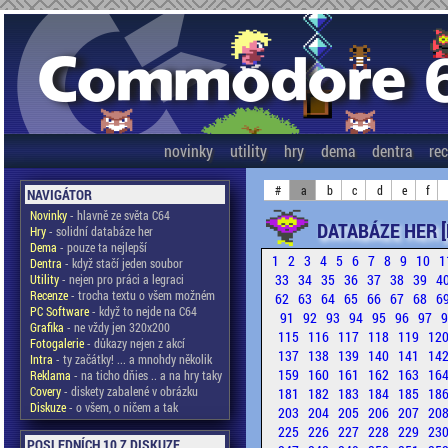
novinky
utility
hry
dema
dentra
re
#
a
b
c
d
e
f
NAVIGÁTOR
Novinky
- hlavně ze světa C64
DATABÁZE HER [
Hry
- solidní databáze her
Dema
- pouze ta nejlepší
1
2
3
4
5
6
7
8
9
10
1
Dentra
- když stačí jeden soubor
33
34
35
36
37
38
39
4
Utility
- nejen pro práci a legraci
Recenze
- trocha textu o všem možném
62
63
64
65
66
67
68
6
PC Software
- když to nejde na C64
91
92
93
94
95
96
97
Grafika
- ne vždy jen 320x200
115
116
117
118
119
12
Fotogalerie
- důkazy nejen z akcí
137
138
139
140
141
14
Intra
- ty začátky! ... a mnohdy několik
159
160
161
162
163
16
Reklama
- na ticho dňies .. a na hry taky
Covery
- diskety zabalené v obrázku
181
182
183
184
185
18
Diskuze
- o všem, o ničem a tak
203
204
205
206
207
20
225
226
227
228
229
23
POSLEDNÍCH 10 Z DISKUZE