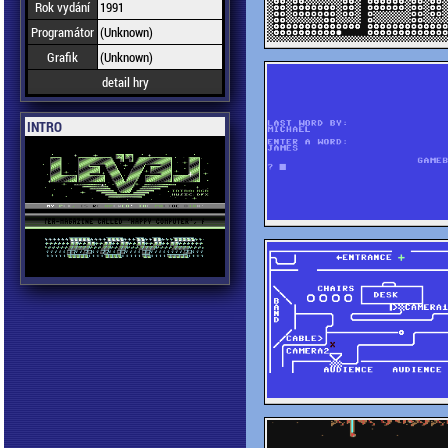
Rok vydání
1991
Programátor
(Unknown)
Grafik
(Unknown)
detail hry
INTRO