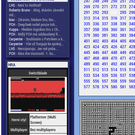
247
248
249
250
251
25
LHS
- Není to HotRod?
269
270
271
272
273
27
Roberto Bruno
- Ahoj, sháním závodní
291
292
293
294
295
29
vid...
313
314
315
316
317
31
kiwi
- Zdravim, hledam hru, kte...
335
336
337
338
339
34
PCH
- DeepSeek našel pouze toh...
357
358
359
360
361
36
Kuppa
- Hledám logickou hru z C6...
PCH
- Mdlý PCH má odzkoušený R...
379
380
381
382
383
38
Carpenter
- Souhlasím s Patrikem a k...
401
402
403
404
405
40
Carpenter
- Vše už funguje ke spokoj...
423
424
425
426
427
42
LHS
- Nerozporuju. Jen mě poba...
445
446
447
448
449
45
PCH
- Mas dve moznosti. 1. bu...
467
468
469
470
471
47
489
490
491
492
493
49
HRA
511
512
513
514
515
51
Switchblade
533
534
535
536
537
53
555
556
557
558
559
56
577
578
579
580
581
58
Platformer (Multi
Herní styl
Screen)
Multiplayer
Bez multiplayeru