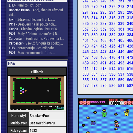
247
248
249
250
251
25
LHS
- Není to HotRod?
269
270
271
272
273
27
Roberto Bruno
- Ahoj, sháním závodní
291
292
293
294
295
29
vid...
313
314
315
316
317
31
kiwi
- Zdravim, hledam hru, kte...
335
336
337
338
339
34
PCH
- DeepSeek našel pouze toh...
357
358
359
360
361
36
Kuppa
- Hledám logickou hru z C6...
PCH
- Mdlý PCH má odzkoušený R...
379
380
381
382
383
38
Carpenter
- Souhlasím s Patrikem a k...
401
402
403
404
405
40
Carpenter
- Vše už funguje ke spokoj...
423
424
425
426
427
42
LHS
- Nerozporuju. Jen mě poba...
445
446
447
448
449
45
PCH
- Mas dve moznosti. 1. bu...
467
468
469
470
471
47
489
490
491
492
493
49
HRA
511
512
513
514
515
51
Billiards
533
534
535
536
537
53
555
556
557
558
559
56
577
578
579
580
581
58
Herní styl
Snooker/Pool
Multiplayer
Bez multiplayeru
Rok vydání
1983