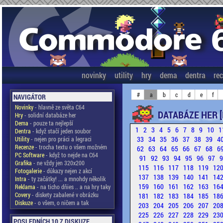
novinky
utility
hry
dema
dentra
re
#
a
b
c
d
e
f
NAVIGÁTOR
Novinky
- hlavně ze světa C64
DATABÁZE HER [
Hry
- solidní databáze her
Dema
- pouze ta nejlepší
1
2
3
4
5
6
7
8
9
10
1
Dentra
- když stačí jeden soubor
33
34
35
36
37
38
39
4
Utility
- nejen pro práci a legraci
Recenze
- trocha textu o všem možném
62
63
64
65
66
67
68
6
PC Software
- když to nejde na C64
91
92
93
94
95
96
97
Grafika
- ne vždy jen 320x200
115
116
117
118
119
12
Fotogalerie
- důkazy nejen z akcí
137
138
139
140
141
14
Intra
- ty začátky! ... a mnohdy několik
159
160
161
162
163
16
Reklama
- na ticho dňies .. a na hry taky
Covery
- diskety zabalené v obrázku
181
182
183
184
185
18
Diskuze
- o všem, o ničem a tak
203
204
205
206
207
20
225
226
227
228
229
23
POSLEDNÍCH 10 Z DISKUZE