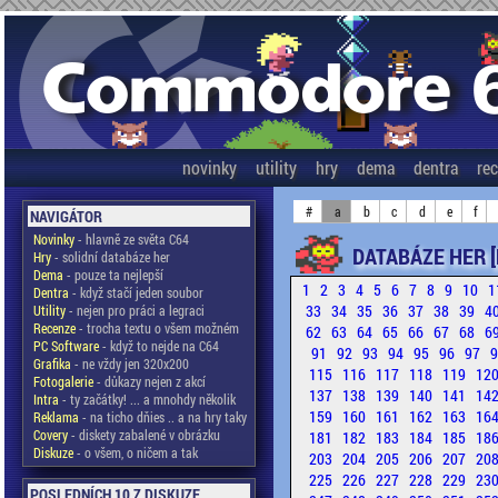
novinky
utility
hry
dema
dentra
re
#
a
b
c
d
e
f
NAVIGÁTOR
Novinky
- hlavně ze světa C64
DATABÁZE HER [
Hry
- solidní databáze her
Dema
- pouze ta nejlepší
1
2
3
4
5
6
7
8
9
10
1
Dentra
- když stačí jeden soubor
33
34
35
36
37
38
39
4
Utility
- nejen pro práci a legraci
Recenze
- trocha textu o všem možném
62
63
64
65
66
67
68
6
PC Software
- když to nejde na C64
91
92
93
94
95
96
97
Grafika
- ne vždy jen 320x200
115
116
117
118
119
12
Fotogalerie
- důkazy nejen z akcí
137
138
139
140
141
14
Intra
- ty začátky! ... a mnohdy několik
159
160
161
162
163
16
Reklama
- na ticho dňies .. a na hry taky
Covery
- diskety zabalené v obrázku
181
182
183
184
185
18
Diskuze
- o všem, o ničem a tak
203
204
205
206
207
20
225
226
227
228
229
23
POSLEDNÍCH 10 Z DISKUZE