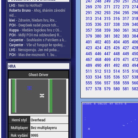
247
248
249
250
251
25
LHS
- Není to HotRod?
269
270
271
272
273
27
Roberto Bruno
- Ahoj, sháním závodní
291
292
293
294
295
29
vid...
313
314
315
316
317
31
kiwi
- Zdravim, hledam hru, kte...
335
336
337
338
339
34
PCH
- DeepSeek našel pouze toh...
357
358
359
360
361
36
Kuppa
- Hledám logickou hru z C6...
PCH
- Mdlý PCH má odzkoušený R...
379
380
381
382
383
38
Carpenter
- Souhlasím s Patrikem a k...
401
402
403
404
405
40
Carpenter
- Vše už funguje ke spokoj...
423
424
425
426
427
42
LHS
- Nerozporuju. Jen mě poba...
445
446
447
448
449
45
PCH
- Mas dve moznosti. 1. bu...
467
468
469
470
471
47
489
490
491
492
493
49
HRA
511
512
513
514
515
51
Ghost-Driver
533
534
535
536
537
53
555
556
557
558
559
56
577
578
579
580
581
58
Herní styl
Overhead
Multiplayer
Bez multiplayeru
Rok vydání
9995